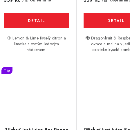
359 Kč
359 Kč
Objednáno
Objednán
/ ks
/ ks
🍋 Lemon & Lime Kyselý citron a
🐉 Dragonfruit & Raspbe
limetka s ostrým ledovým
ovoce a malina v jed
nádechem.
exoticko-kyselé komb
Tip
Příchuť Just Juice Bar Range
Příchuť Just Juice B