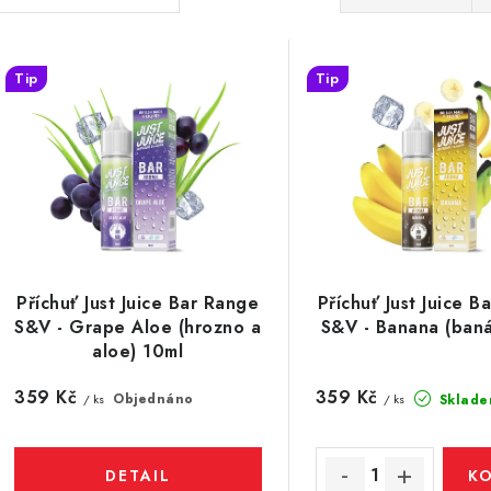
a
V
z
Tip
Tip
ý
e
p
n
í
s
p
p
r
r
Příchuť Just Juice Bar Range
Příchuť Just Juice B
o
S&V - Grape Aloe (hrozno a
S&V - Banana (baná
o
d
aloe) 10ml
d
u
359 Kč
359 Kč
Objednáno
Sklade
/ ks
/ ks
u
k
k
t