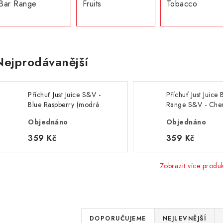
Bar Range
Fruits
Tobacco
Nejprodávanější
Příchuť Just Juice S&V -
Příchuť Just Juice 
Blue Raspberry (modrá
Range S&V - Che
malina) 10ml
(třešeň) 10ml
Objednáno
Objednáno
359 Kč
359 Kč
Zobrazit více produ
Ř
DOPORUČUJEME
NEJLEVNĚJŠÍ