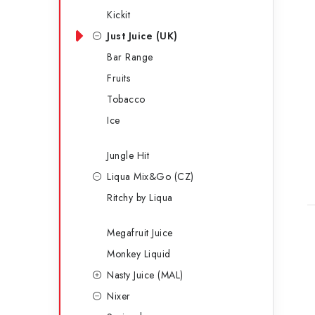
Kickit
Just Juice (UK)
Bar Range
Fruits
Tobacco
Ice
Jungle Hit
Liqua Mix&Go (CZ)
Ritchy by Liqua
Megafruit Juice
Monkey Liquid
Nasty Juice (MAL)
Nixer