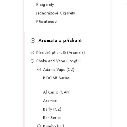
E-cigarety
g
Jednorázové Cigarety
o
Příslušenství
r
i
Aromata a příchutě
e
i
Klasické příchutě (Aromata)
Shake and Vape (Longfill)
Adams Vape (CZ)
BOOM! Series
Al Carlo (CAN)
Aramax
Barly (CZ)
Bar Series
Bombo (ES)