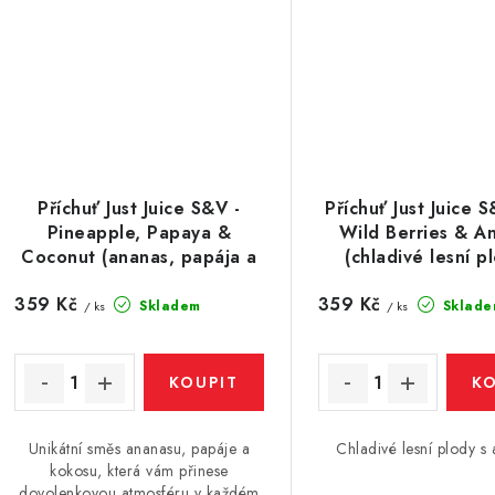
Příchuť Just Juice S&V -
Příchuť Just Juice S
Pineapple, Papaya &
Wild Berries & A
Coconut (ananas, papája a
(chladivé lesní p
kokos) 10ml
anýzem) 10m
359 Kč
359 Kč
Skladem
Sklade
/ ks
/ ks
Unikátní směs ananasu, papáje a
Chladivé lesní plody s
kokosu, která vám přinese
dovolenkovou atmosféru v každém