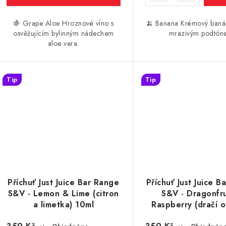
ů
🍇 Grape Aloe Hroznové víno s
🍌 Banana Krémový baná
ů
osvěžujícím bylinným nádechem
mrazivým podtón
aloe vera.
Tip
Tip
Příchuť Just Juice Bar Range
Příchuť Just Juice B
S&V - Lemon & Lime (citron
S&V - Dragonfru
a limetka) 10ml
Raspberry (dračí 
malina) 10m