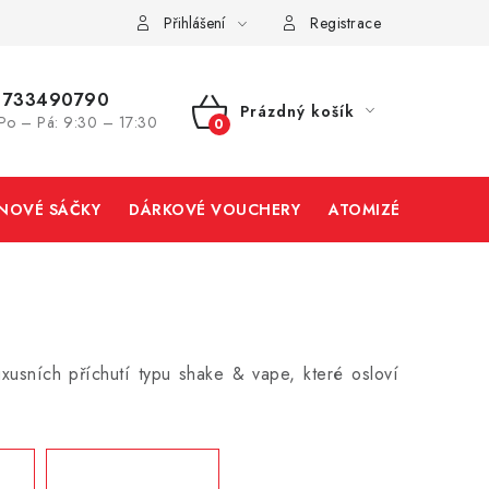
Přihlášení
Registrace
733490790
Prázdný košík
Po – Pá: 9:30 – 17:30
NÁKUPNÍ
KOŠÍK
INOVÉ SÁČKY
DÁRKOVÉ VOUCHERY
ATOMIZÉRY A CART
xusních příchutí typu shake & vape, které osloví