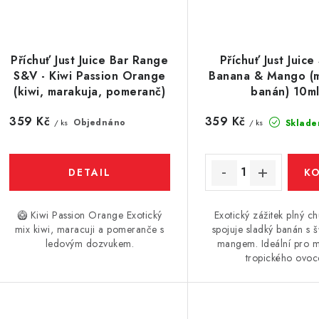
Příchuť Just Juice Bar Range
Příchuť Just Juice
S&V - Kiwi Passion Orange
Banana & Mango (
(kiwi, marakuja, pomeranč)
banán) 10m
10ml
359 Kč
359 Kč
Objednáno
Sklade
/ ks
/ ks
🥝 Kiwi Passion Orange Exotický
Exotický zážitek plný chu
mix kiwi, maracuji a pomeranče s
spojuje sladký banán s 
ledovým dozvukem.
mangem. Ideální pro m
tropického ovoc