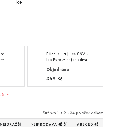
Ice
Bar
Příchuť Just Juice S&V -
rry
Ice Pure Mint (chladivá
máta s mentholem) 10ml
Objednáno
359 Kč
ktů
Stránka
1
z
2
-
34
položek celkem
NEJDRAŽŠÍ
NEJPRODÁVANĚJŠÍ
ABECEDNĚ