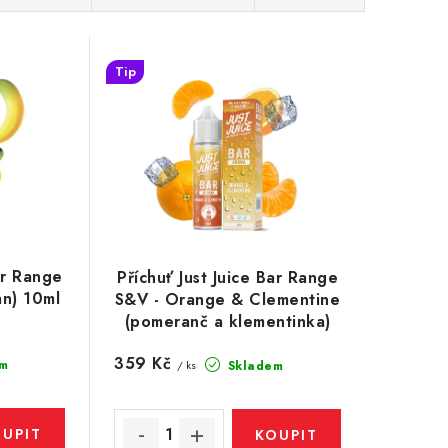
Tip
ar Range
Příchuť Just Juice Bar Range
n) 10ml
S&V - Orange & Clementine
(pomeranč a klementinka)
10ml
359 Kč
m
Skladem
/ ks