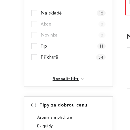
a
Na skladě
15
n
Akce
0
n
Novinka
0
í
Tip
11
p
Příchutě
34
a
n
Rozbalit filtr
e
l
K
Přeskočit
Tipy za dobrou cenu
kategorie
a
t
Aromata a příchutě
E-liquidy
e