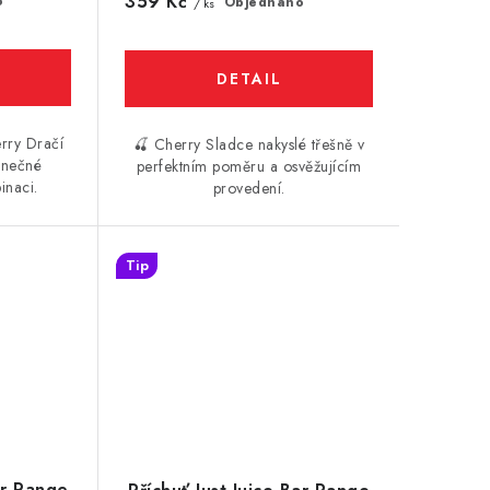
359 Kč
o
Objednáno
/ ks
rry Dračí
🍒 Cherry Sladce nakyslé třešně v
inečné
perfektním poměru a osvěžujícím
inaci.
provedení.
Tip
ar Range