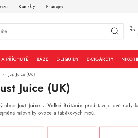
enze
Kontakty
Prodejny
Volná místa
 A PŘÍCHUTĚ
BÁZE
E-LIQUIDY
E-CIGARETY
NIKOT
Just Juice (UK)
Just Juice (UK)
ýrobce
Just Juice
z
Velké Británie
představuje dvě řady lu
ejména milovníky ovoce a tabákových mixů.