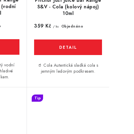
Příchuť Just Juice Bar Range
 (vodní
S&V - Cola (kolový nápoj)
l
10ml
359 Kč
o
Objednáno
/ ks
tý vodní
🥤 Cola Autentická sladká cola s
hladivé
jemným ledovým podkresem.
ukem.
Tip