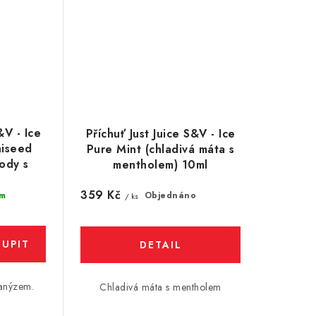
&V - Ice
Příchuť Just Juice S&V - Ice
niseed
Pure Mint (chladivá máta s
lody s
mentholem) 10ml
l
359 Kč
m
Objednáno
/ ks
 anýzem.
Chladivá máta s mentholem