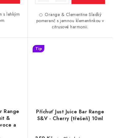
n s lehkým
🍊 Orange & Clementine Sladký
em.
pomeranč s jemnou klementinkou v
citrusové harmonii.
Tip
ar Range
Příchuť Just Juice Bar Range
it &
S&V - Cherry (třešeň) 10ml
ovoce a
l