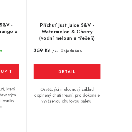
 S&V -
Příchuť Just Juice S&V -
mango a
Watermelon & Cherry
l
(vodní meloun a třešeň)
10ml
359 Kč
m
Objednáno
/ ks
ti, který
Osvěžující melounový základ
šťavnatým
doplněný chutí třešní, pro dokonale
ilovníky
vyváženou chuťovou paletu.
e.