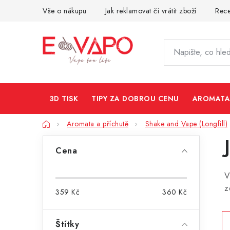
Přejít
Vše o nákupu
Jak reklamovat či vrátit zboží
Rec
na
obsah
3D TISK
TIPY ZA DOBROU CENU
AROMATA
Domů
Aromata a příchutě
Shake and Vape (Longfill)
P
Cena
o
V
s
z
359
Kč
360
Kč
t
r
Štítky