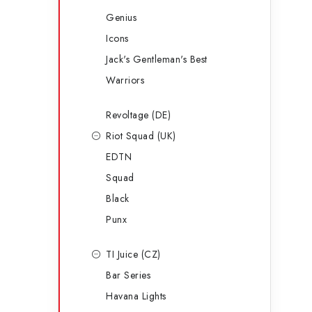
Genius
Icons
Jack's Gentleman's Best
Warriors
Revoltage (DE)
Riot Squad (UK)
EDTN
Squad
Black
Punx
TI Juice (CZ)
Bar Series
Havana Lights