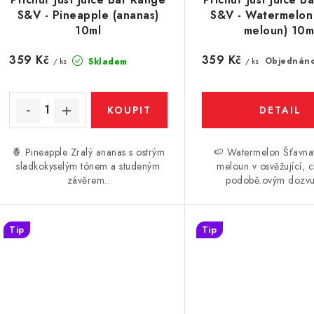
S&V - Pineapple (ananas)
S&V - Watermelon
10ml
meloun) 10m
359 Kč
359 Kč
Objednán
Skladem
/ ks
/ ks
🍍 Pineapple Zralý ananas s ostrým
🍉 Watermelon Šťavna
sladkokyselým tónem a studeným
meloun v osvěžující, c
závěrem..
podobě.ovým dozv
Tip
Tip