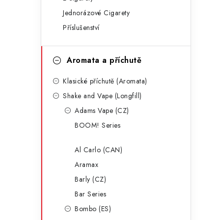
g
r
Jednorázové Cigarety
o
Příslušenství
a
r
n
i
Aromata a příchutě
e
n
Klasické příchutě (Aromata)
í
Shake and Vape (Longfill)
p
Adams Vape (CZ)
a
BOOM! Series
n
Al Carlo (CAN)
e
Aramax
l
Barly (CZ)
Bar Series
Bombo (ES)