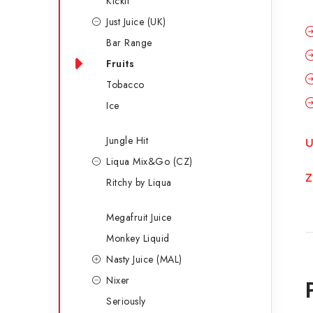
Kickit
Just Juice (UK)
Bar Range
Fruits
Tobacco
Ice
Jungle Hit
U
Liqua Mix&Go (CZ)
Z
Ritchy by Liqua
Megafruit Juice
Monkey Liquid
Nasty Juice (MAL)
Nixer
Seriously