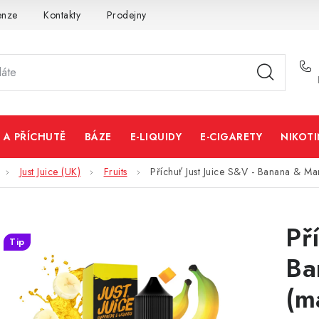
enze
Kontakty
Prodejny
Volná místa
 A PŘÍCHUTĚ
BÁZE
E-LIQUIDY
E-CIGARETY
NIKOT
Just Juice (UK)
Fruits
Příchuť Just Juice S&V - Banana & M
Př
Tip
Ba
(m