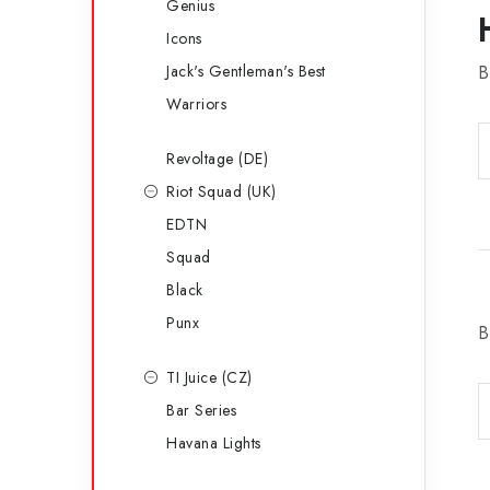
Genius
Icons
Jack's Gentleman's Best
B
Warriors
Revoltage (DE)
Riot Squad (UK)
EDTN
Squad
Black
Punx
B
TI Juice (CZ)
Bar Series
Havana Lights