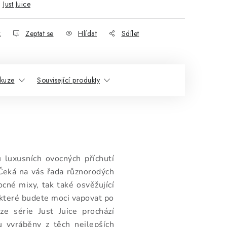
:
Just Juice
k
Zeptat se
Hlídat
Sdílet
skuze
Související produkty
 luxusních ovocných příchutí
Čeká na vás řada různorodých
né mixy, tak také osvěžující
 které budete moci vapovat po
ze série Just Juice prochází
 vyráběny z těch nejlepších