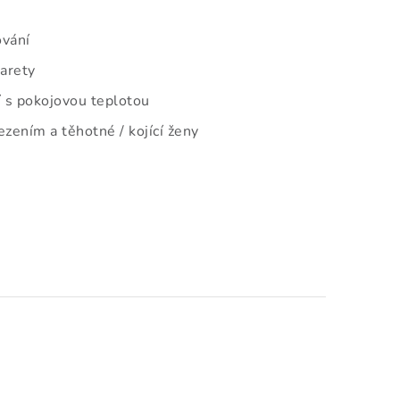
ování
garety
 s pokojovou teplotou
zením a těhotné / kojící ženy