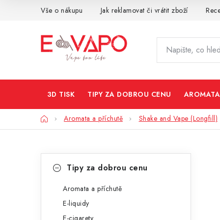
Přejít
Vše o nákupu
Jak reklamovat či vrátit zboží
Rec
na
obsah
3D TISK
TIPY ZA DOBROU CENU
AROMATA
Domů
Aromata a příchutě
Shake and Vape (Longfill)
P
K
Přeskočit
Tipy za dobrou cenu
kategorie
a
o
t
Aromata a příchutě
s
E-liquidy
e
t
E-cigarety