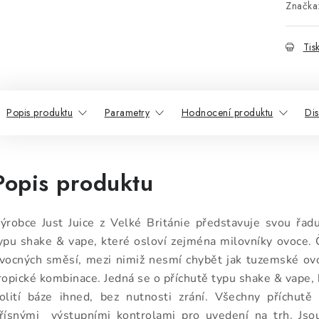
Značka
Tis
Popis produktu
Parametry
Hodnocení produktu
Di
Popis produktu
ýrobce Just Juice z Velké Británie představuje svou řadu
ypu shake & vape, které osloví zejména milovníky ovoce. 
vocných směsí, mezi nimiž nesmí chybět jak tuzemské ovoc
ropické kombinace. Jedná se o příchutě typu shake & vape,
olití báze ihned, bez nutnosti zrání. Všechny příchutě 
řísnými výstupními kontrolami pro uvedení na trh. Jsou