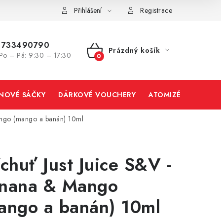
Přihlášení
Registrace
733490790
Prázdný košík
Po – Pá: 9:30 – 17:30
NÁKUPNÍ
KOŠÍK
INOVÉ SÁČKY
DÁRKOVÉ VOUCHERY
ATOMIZÉRY A CART
ango (mango a banán) 10ml
íchuť Just Juice S&V -
nana & Mango
ango a banán) 10ml