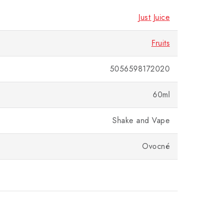
Just Juice
Fruits
5056598172020
60ml
Shake and Vape
Ovocné