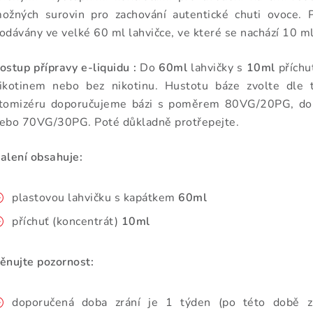
ožných surovin pro zachování autentické chuti ovoce. P
odávány ve velké 60 ml lahvičce, ve které se nachází 10 m
ostup přípravy e-liquidu :
Do
60ml
lahvičky s
1
0ml
příchu
ikotinem nebo bez nikotinu. Hustotu báze zvolte dle 
tomizéru doporučujeme bázi s poměrem 80VG/20PG, d
ebo 70VG/30PG. Poté důkladně protřepejte.
alení obsahuje:
plastovou lahvičku s kapátkem
60ml
příchuť (koncentrát)
1
0ml
ěnujte pozornost:
doporučená doba zrání je 1 týden (po této době zr