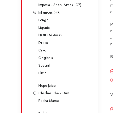
Imperia - Shark Attack (CZ)
m
d
Infamous (HR)
LongZ
P
Liqonic
n
NOID Mixtures
a
Drops
n
Cryo
B
Originals
Special
Elixir
Hope Juice
Charlies Chalk Dust
V
Pacha Mama