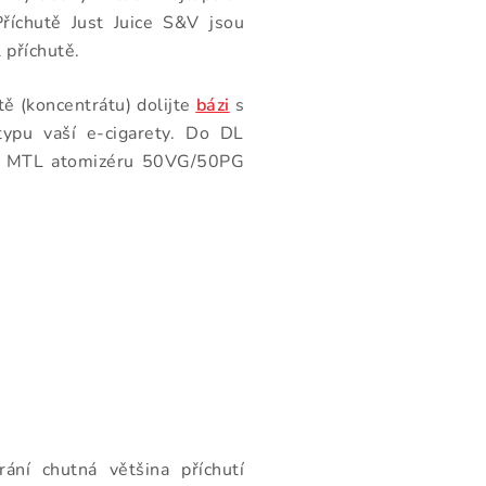
říchutě Just Juice S&V jsou
l příchutě.
tě (koncentrátu) dolijte
bázi
s
typu vaší e-cigarety. Do DL
o MTL atomizéru 50VG/50PG
ání chutná většina příchutí