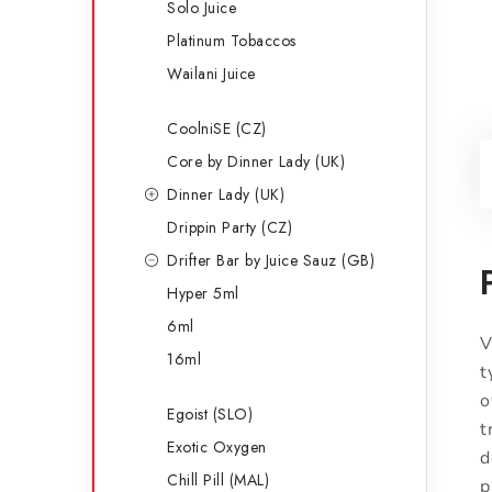
Solo Juice
Platinum Tobaccos
Wailani Juice
CoolniSE (CZ)
Core by Dinner Lady (UK)
Dinner Lady (UK)
Drippin Party (CZ)
Drifter Bar by Juice Sauz (GB)
Hyper 5ml
6ml
V
16ml
t
o
Egoist (SLO)
t
Exotic Oxygen
d
Chill Pill (MAL)
p