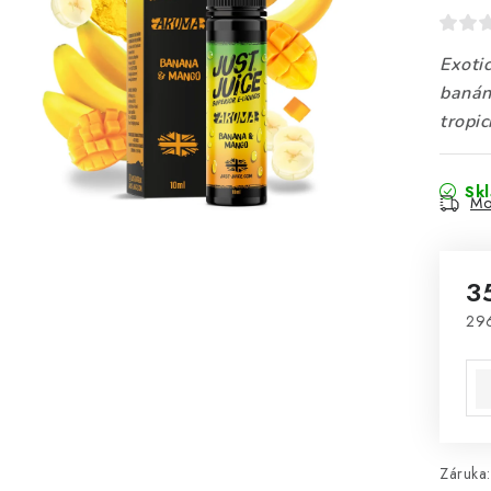
Exoti
banán
tropi
Sk
Mo
3
29
Mě
Záruka
: