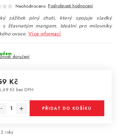
Podrobnosti hodnocení
Neohodnoceno
cký zážitek plný chuti, který spojuje sladký
 s šťavnatým mangem. Ideální pro milovníky
Více informací
ckého ovoce.
ladem
žnosti doručení
59 Kč
6,69 Kč bez DPH
rná cena:
PŘIDAT DO KOŠÍKU
2 roky