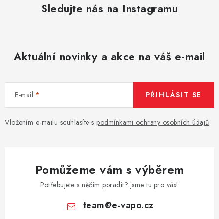
Sledujte nás na Instagramu
Vše o nákupu
Jak reklamovat či vrátit zboží
Recenze
Kontakty
Prodejny
Volná místa
Aktuální novinky a akce na váš e-mail
E-mail
PŘIHLÁSIT SE
Vložením e-mailu souhlasíte s
podmínkami ochrany osobních údajů
Pomůžeme vám s výběrem
Potřebujete s něčím poradit? Jsme tu pro vás!
team
@
e-vapo.cz