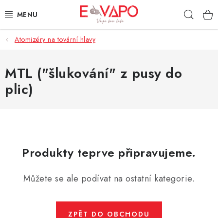
Přejít
Hleda
na
obsah
Atomizéry na tovární hlavy
3D TISK
TIPY ZA DOBROU CENU
MTL ("šlukování" z pusy do
plic)
AROMATA A PŘÍCHUTĚ
BÁZE
E-LIQUIDY
Produkty teprve připravujeme.
E-CIGARETY
Můžete se ale podívat na ostatní kategorie.
NIKOTINOVÉ SÁČKY
ZPĚT DO OBCHODU