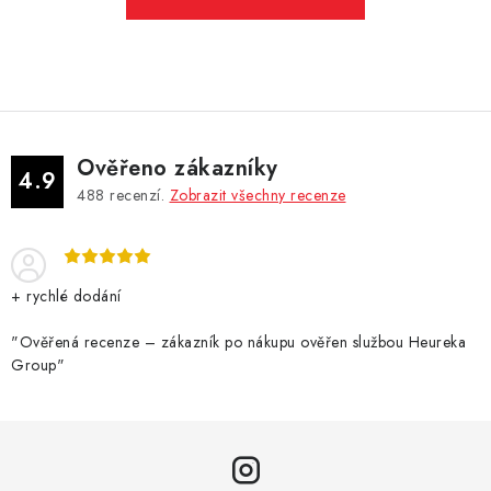
DÁRKOVÉ VOUCHERY
ATOMIZÉRY A CARTRIDGE
DIY
Ověřeno zákazníky
BATERIE A NABÍJEČKY
4.9
488
recenzí.
Zobrazit všechny recenze
GRIPY & MODY
JEDNORÁZOVÉ A DOBÍJECÍ E-CIGARETY
+ rychlé dodání
"Ověřená recenze – zákazník po nákupu ověřen službou Heureka
NIKOTINOVÝ FILM
Group"
PŘÍSLUŠENSTVÍ
ZNAČKY