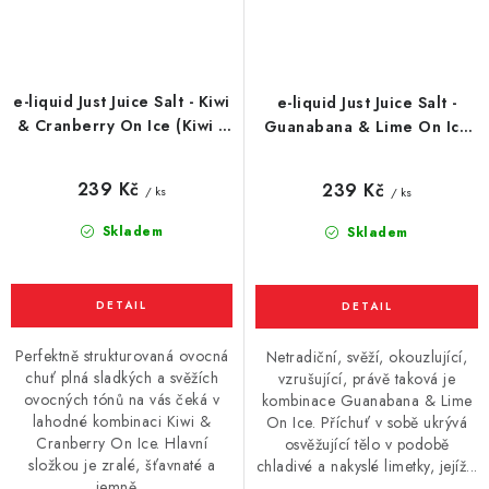
e-liquid Just Juice Salt - Kiwi
e-liquid Just Juice Salt -
& Cranberry On Ice (Kiwi s
Guanabana & Lime On Ice
brusinkou a mentolem)
(Guanabana, limetka a
10ml
mentol) 10ml
239 Kč
239 Kč
/ ks
/ ks
Skladem
Skladem
Perfektně strukturovaná ovocná
Netradiční, svěží, okouzlující,
chuť plná sladkých a svěžích
vzrušující, právě taková je
ovocných tónů na vás čeká v
kombinace Guanabana & Lime
lahodné kombinaci Kiwi &
On Ice. Příchuť v sobě ukrývá
Cranberry On Ice. Hlavní
osvěžující tělo v podobě
složkou je zralé, šťavnaté a
chladivé a nakyslé limetky, jejíž...
jemně...