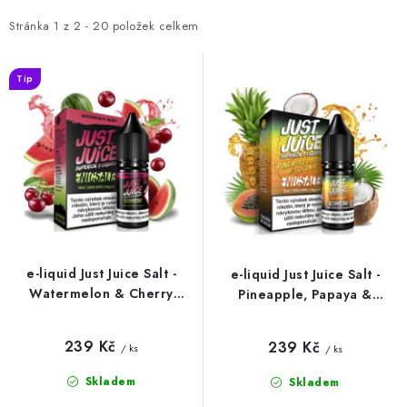
p
z
i
e
Stránka
1
z
2
-
20
položek celkem
s
n
p
í
Tip
r
p
o
r
d
o
u
d
k
u
t
k
ů
t
e-liquid Just Juice Salt -
e-liquid Just Juice Salt -
ů
Watermelon & Cherry
Pineapple, Papaya &
(vodní meloun, třešeň) 10ml
Coconut (ananas, papája,
kokos) 10ml
239 Kč
239 Kč
/ ks
/ ks
Skladem
Skladem