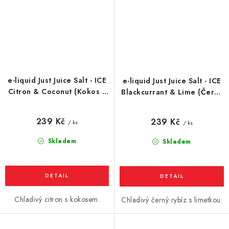
e-liquid Just Juice Salt - ICE
e-liquid Just Juice Salt - ICE
Citron & Coconut (Kokos s
Blackcurrant & Lime (Černý
citronem) 10ml
rybíz a limetka) 10ml
239 Kč
239 Kč
/ ks
/ ks
Skladem
Skladem
Chladivý citron s kokosem.
Chladivý černý rybíz s limetkou.