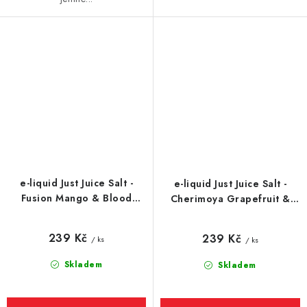
e-liquid Just Juice Salt -
e-liquid Just Juice Salt -
Fusion Mango & Blood
Cherimoya Grapefruit &
Orange On Ice (Mango,
Berries (Cherimoya,
červený pomeranč a
grapefruit a lesní plody)
239 Kč
239 Kč
/ ks
/ ks
mentol) 10ml
10ml
Skladem
Skladem