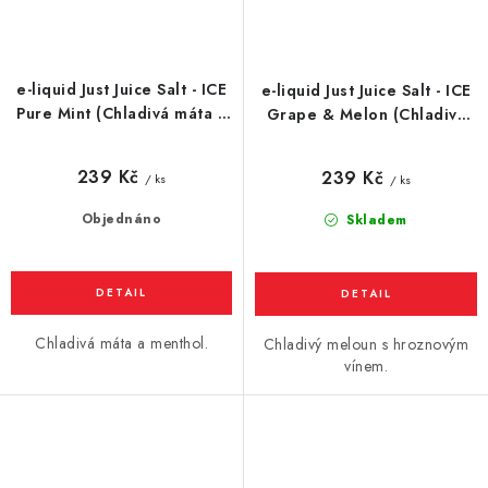
e-liquid Just Juice Salt - ICE
e-liquid Just Juice Salt - ICE
Pure Mint (Chladivá máta a
Grape & Melon (Chladivý
menthol) 10ml
meloun s hroznovým vínem)
10ml
239 Kč
239 Kč
/ ks
/ ks
Objednáno
Skladem
Chladivá máta a menthol.
Chladivý meloun s hroznovým
vínem.