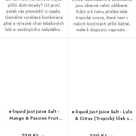
příliš dohromady? Už první
jsou obecně velmi oblíbené.
potah vás přesvědčí o opaku.
Když si k tomu přidáte také
Geniálně vyvážená kombinace
tropické ovoce, které není v
plné a výrazné chuti tabákových
našich končinách příliš běžné,
listů a osvěžujícího nakyslého...
máte k dispozici naprosto...
e-liquid Just Juice Salt -
e-liquid Just Juice Salt - Lulo
Mango & Passion Fruit
& Citrus (Tropický lilek s
(Mango a papája) 10ml
citroném) 10ml
239 Kč