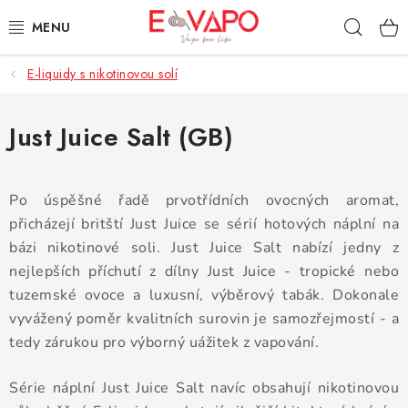
Přejít
Hleda
na
obsah
E-liquidy s nikotinovou solí
3D TISK
TIPY ZA DOBROU CENU
Just Juice Salt (GB)
AROMATA A PŘÍCHUTĚ
Po úspěšné řadě prvotřídních ovocných aromat,
BÁZE
přicházejí britští Just Juice se sérií hotových náplní na
bázi nikotinové soli. Just Juice Salt nabízí jedny z
E-LIQUIDY
nejlepších příchutí z dílny Just Juice - tropické nebo
tuzemské ovoce a luxusní, výběrový tabák. Dokonale
E-CIGARETY
vyvážený poměr kvalitních surovin je samozřejmostí - a
tedy zárukou pro výborný uážitek z vapování.
NIKOTINOVÉ SÁČKY
Série náplní Just Juice Salt navíc obsahují nikotinovou