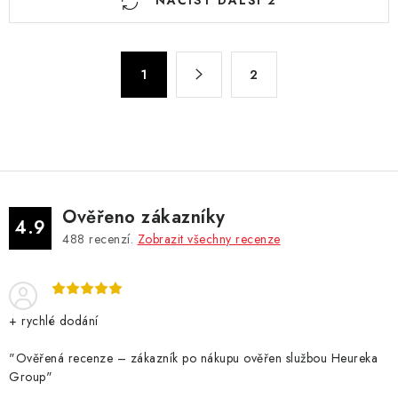
NAČÍST DALŠÍ 2
v
l
á
S
d
1
2
t
a
r
c
á
n
í
k
p
o
r
v
v
Ověřeno zákazníky
4.9
á
k
488
recenzí.
Zobrazit všechny recenze
n
y
í
v
ý
+ rychlé dodání
p
i
"Ověřená recenze – zákazník po nákupu ověřen službou Heureka
s
Group"