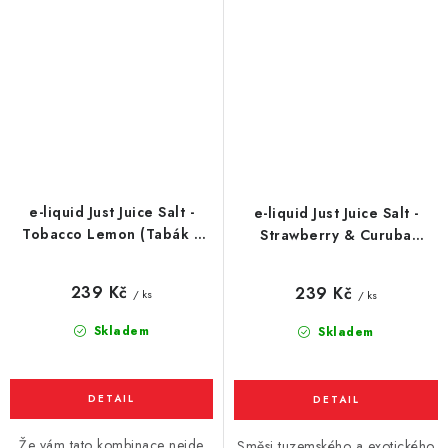
e-liquid Just Juice Salt -
e-liquid Just Juice Salt -
Tobacco Lemon (Tabák s
Strawberry & Curuba
citronem) 10ml
(Jahoda a Curuba) 10ml
239 Kč
239 Kč
/ ks
/ ks
Skladem
Skladem
Že vám tato kombinace nejde
Směsi tuzemského a exotického