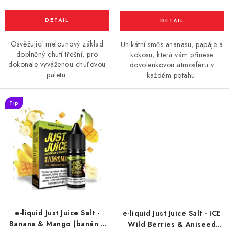
Osvěžující melounový základ
Unikátní směs ananasu, papáje a
doplněný chutí třešní, pro
kokosu, která vám přinese
dokonale vyváženou chuťovou
dovolenkovou atmosféru v
paletu.
každém potahu.
Tip
e-liquid Just Juice Salt -
e-liquid Just Juice Salt - ICE
Banana & Mango (banán a
Wild Berries & Aniseed