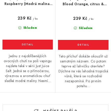
Raspberry (Modrá malina)
Blood Orange, citrus &
10ml
guava (Červený pomeranč,
citrusy a guava) 10ml
239 Kč
239 Kč
/ ks
/ ks
Skladem
Skladem
Jednu z nejoblíbenějších
Tato příchuť dokáže okouzlit už
ovocných chutí na poli vapingu
samotným názvem. Co potom
najdete také v sérii Just Juice
teprve až lahvičku otevřete?
Salt. Jedná se o přímočarou,
Dýchne na vás lahodná tropická
výraznou a aromatickou chuť
vůně, která se rozhodně
sladké modré maliny. Nesmí...
nezapomíná. Po prvním
potahu...
O