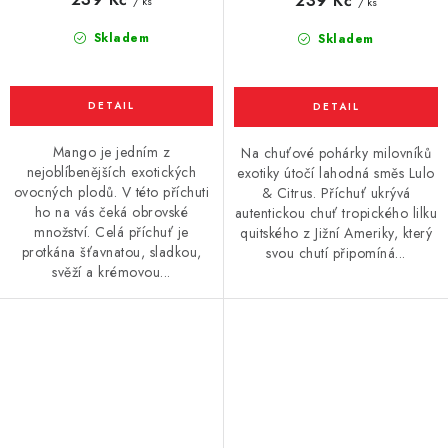
239 Kč
/ ks
/ ks
Skladem
Skladem
Mango je jedním z
Na chuťové pohárky milovníků
nejoblíbenějších exotických
exotiky útočí lahodná směs Lulo
ovocných plodů. V této příchuti
& Citrus. Příchuť ukrývá
ho na vás čeká obrovské
autentickou chuť tropického lilku
množství. Celá příchuť je
quitského z Jižní Ameriky, který
protkána šťavnatou, sladkou,
svou chutí připomíná...
svěží a krémovou...