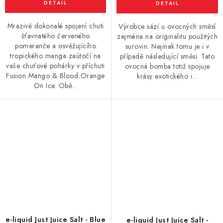
Mrazivě dokonalé spojení chuti
Výrobce sází u ovocných směsí
šťavnatého červeného
zejména na originalitu použitých
pomeranče a osvěžujícího
surovin. Nejinak tomu je i v
tropického manga zaútočí na
případě následující směsi. Tato
vaše chuťové pohárky v příchuti
ovocná bomba totiž spojuje
Fusion Mango & Blood Orange
krásy exotického i...
On Ice. Obě...
e-liquid Just Juice Salt - Blue
e-liquid Just Juice Salt -