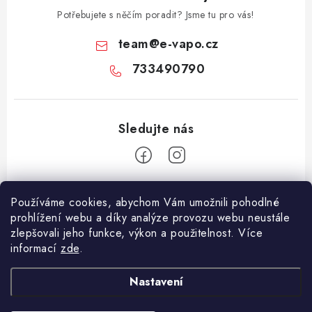
Potřebujete s něčím poradit? Jsme tu pro vás!
team
@
e-vapo.cz
733490790
Z
Používáme cookies, abychom Vám umožnili pohodlné
á
prohlížení webu a díky analýze provozu webu neustále
Facebook
p
zlepšovali jeho funkce, výkon a použitelnost. Více
informací
zde
.
a
Informace pro vás
t
Nastavení
í
Vše o nákupu
Copyright 2026
E-Vapo.cz
. Všechna práva vyhrazena.
Upravit nastavení