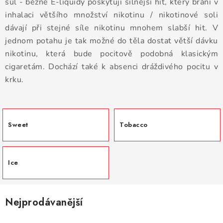
DÁRKOVÉ VOUCHERY
sůl - běžné E-liquidy poskytují silnější hit, který brání v
inhalaci většího množství nikotinu / nikotinové soli
ATOMIZÉRY A CARTRIDGE
dávají při stejné síle nikotinu mnohem slabší hit. V
jednom potahu je tak možné do těla dostat větší dávku
DIY
nikotinu, která bude pocitově podobná klasickým
cigaretám. Dochází také k absenci dráždivého pocitu v
BATERIE A NABÍJEČKY
krku.
GRIPY & MODY
Sweet
Tobacco
JEDNORÁZOVÉ A DOBÍJECÍ E-CIGARETY
NIKOTINOVÝ FILM
Ice
PŘÍSLUŠENSTVÍ
Nejprodávanější
ZNAČKY