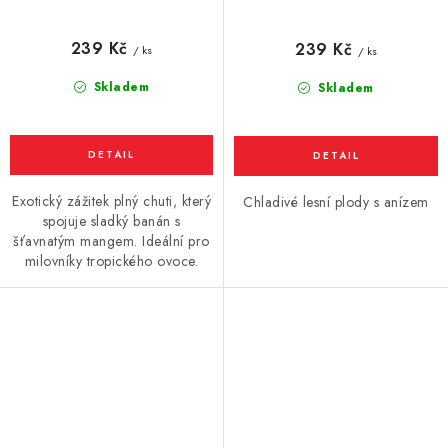
mango) 10ml
(Chladivé lesní plody s
anízem) 10ml
239 Kč
239 Kč
/ ks
/ ks
Skladem
Skladem
Exotický zážitek plný chuti, který
Chladivé lesní plody s anízem
spojuje sladký banán s
šťavnatým mangem. Ideální pro
milovníky tropického ovoce.