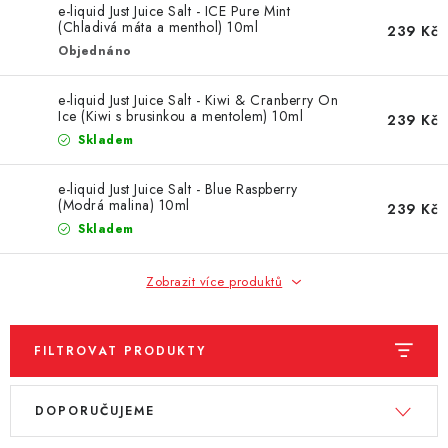
e-liquid Just Juice Salt - ICE Pure Mint
Vše o nákupu
Jak reklamovat či vrátit zboží
Recenze
(Chladivá máta a menthol) 10ml
239 Kč
Objednáno
Kontakty
Prodejny
Volná místa
e-liquid Just Juice Salt - Kiwi & Cranberry On
Ice (Kiwi s brusinkou a mentolem) 10ml
239 Kč
Skladem
e-liquid Just Juice Salt - Blue Raspberry
(Modrá malina) 10ml
239 Kč
Skladem
Zobrazit více produktů
FILTROVAT PRODUKTY
V
Ř
DOPORUČUJEME
ý
a