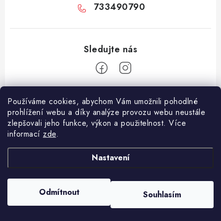
733490790
Z
Používáme cookies, abychom Vám umožnili pohodlné
á
prohlížení webu a díky analýze provozu webu neustále
Facebook
p
zlepšovali jeho funkce, výkon a použitelnost. Více
informací
zde
.
a
Informace pro vás
t
Nastavení
í
Vše o nákupu
Copyright 2026
E-Vapo.cz
. Všechna práva vyhrazena.
Upravit nastavení
Jak reklamovat či vrátit zboží
cookies
Odmítnout
Souhlasím
Vytvořil Shoptet
Recenze
Používáme
ověření věku Adulto
Kontakty