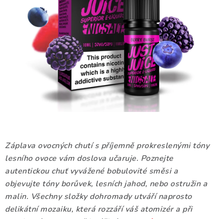
DÁRKOVÉ VOUCHERY
ATOMIZÉRY A CARTRIDGE
DIY
BATERIE A NABÍJEČKY
GRIPY & MODY
JEDNORÁZOVÉ A DOBÍJECÍ E-CIGARETY
Záplava ovocných chutí s příjemně prokreslenými tóny
NIKOTINOVÝ FILM
lesního ovoce vám doslova učaruje. Poznejte
autentickou chuť vyvážené bobulovité směsi a
PŘÍSLUŠENSTVÍ
objevujte tóny borůvek, lesních jahod, nebo ostružin a
malin. Všechny složky dohromady utváří naprosto
ZNAČKY
delikátní mozaiku, která rozzáří váš atomizér a při