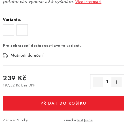
potahu vás vynese až k výšinám.
Více informací
Vše o nákupu
Jak reklamovat či vrátit zboží
Recenze
Kontakty
Prodejny
Volná místa
Varianta:
Pro zobrazení dostupnosti zvolte variantu
Možnosti doručení
239 Kč
197,52 Kč bez DPH
Měrná cena:
PŘIDAT DO KOŠÍKU
Záruka
:
2 roky
Značka:
Just Juice