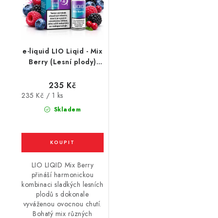
e-liquid LIO Liqid - Mix
Berry (Lesní plody)
10ml / 16mg
235 Kč
Měrná
235 Kč / 1 ks
cena:
Skladem
LIO LIQID Mix Berry
přináší harmonickou
kombinaci sladkých lesních
plodů s dokonale
vyváženou ovocnou chutí.
Bohatý mix různých