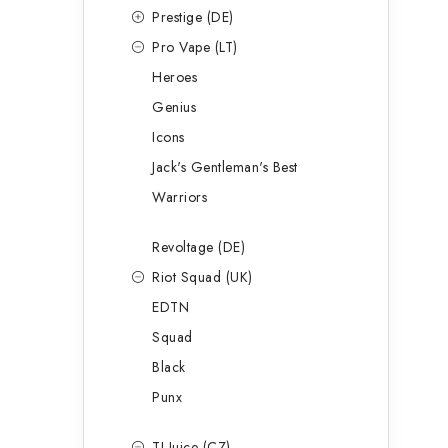
Prestige (DE)
Pro Vape (LT)
Heroes
Genius
Icons
Jack's Gentleman's Best
Warriors
Revoltage (DE)
Riot Squad (UK)
EDTN
Squad
Black
Punx
TI Juice (CZ)