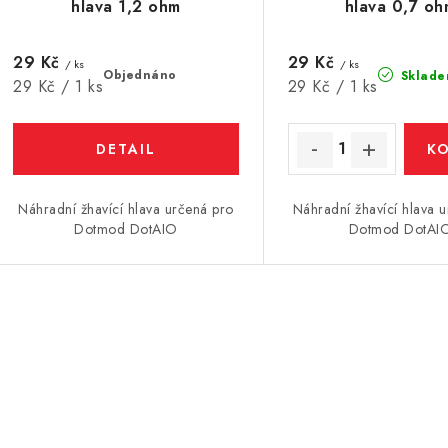
o
hlava 1,2 ohm
hlava 0,7 oh
o
d
d
29 Kč
29 Kč
u
/ ks
/ ks
Objednáno
Sklade
Měrná
Měrná
29 Kč / 1 ks
29 Kč / 1 ks
u
k
cena:
cena:
k
t
ů
ů
Náhradní žhavící hlava určená pro
Náhradní žhavící hlava 
Dotmod DotAIO
Dotmod DotAI
O
v
á