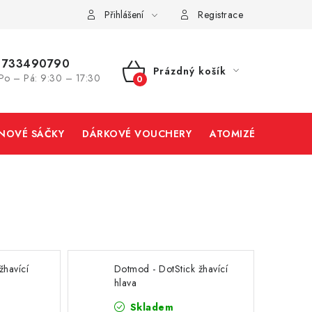
Přihlášení
Registrace
733490790
Prázdný košík
Po – Pá: 9:30 – 17:30
NÁKUPNÍ
KOŠÍK
INOVÉ SÁČKY
DÁRKOVÉ VOUCHERY
ATOMIZÉRY A CART
žhavící
Dotmod - DotStick žhavící
hlava
Skladem