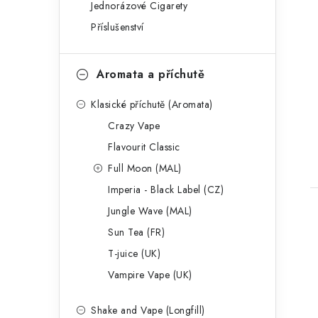
Jednorázové Cigarety
o
Příslušenství
r
i
Aromata a příchutě
e
Klasické příchutě (Aromata)
t
Crazy Vape
Flavourit Classic
Full Moon (MAL)
Imperia - Black Label (CZ)
Jungle Wave (MAL)
Sun Tea (FR)
T-juice (UK)
Vampire Vape (UK)
l
Shake and Vape (Longfill)