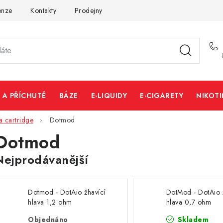
enze
Kontakty
Prodejny
Volná místa
 A PŘÍCHUTĚ
BÁZE
E-LIQUIDY
E-CIGARETY
NIKOT
a cartridge
Dotmod
Dotmod
Nejprodávanější
Dotmod - DotAio žhavící
DotMod - DotAio 
hlava 1,2 ohm
hlava 0,7 ohm
Objednáno
Skladem