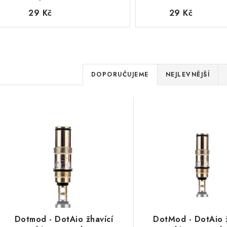
29 Kč
29 Kč
Ř
DOPORUČUJEME
NEJLEVNĚJŠÍ
a
V
z
ý
e
p
n
í
s
p
p
r
r
Dotmod - DotAio žhavící
DotMod - DotAio ž