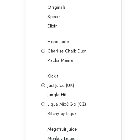
Originals
Special
Elixir
Hope Juice
Charlies Chalk Dust
Pacha Mama
Kickit
Just Juice (UK)
Jungle Hit
Liqua Mix&Go (CZ)
Ritchy by Liqua
Megafruit Juice
Monkey Liquid