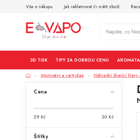
Přejít
Vše o nákupu
Jak reklamovat či vrátit zboží
Rec
na
obsah
3D TISK
TIPY ZA DOBROU CENU
AROMATA
Domů
Atomizéry a cartridge
Náhradní žhavící hlavy 
P
Cena
o
s
29
Kč
30
Kč
t
r
Štítky