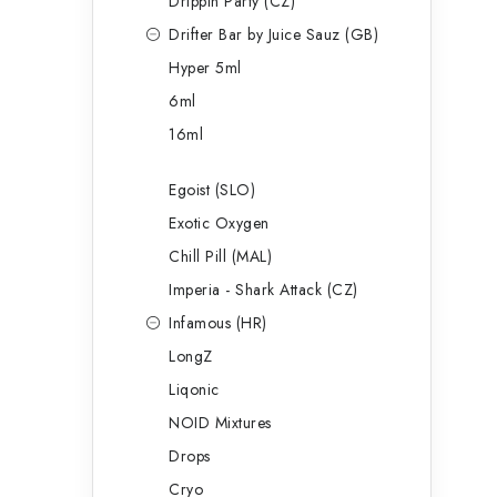
Drippin Party (CZ)
Drifter Bar by Juice Sauz (GB)
Hyper 5ml
6ml
16ml
Egoist (SLO)
Exotic Oxygen
Chill Pill (MAL)
Imperia - Shark Attack (CZ)
Infamous (HR)
LongZ
Liqonic
NOID Mixtures
Drops
Cryo