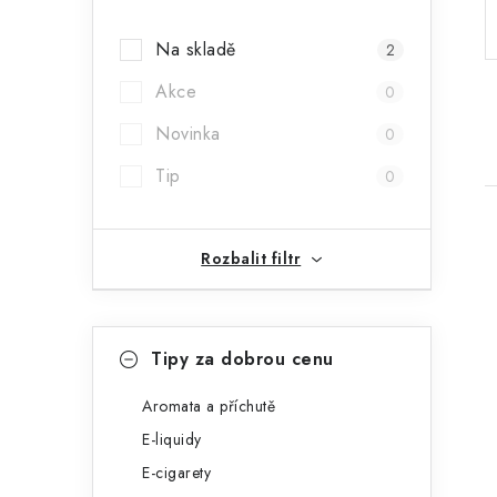
a
Na skladě
2
n
Akce
0
n
Novinka
0
í
Tip
0
p
a
Rozbalit filtr
n
e
K
Přeskočit
i
l
Tipy za dobrou cenu
kategorie
a
t
Aromata a příchutě
E-liquidy
e
E-cigarety
g