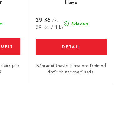
m
hlava
29 Kč
/ ks
m
Skladem
Měrná
29 Kč / 1 ks
cena:
určená pro
Náhradní žhavící hlava pro Dotmod
O
dotStick startovací sada.