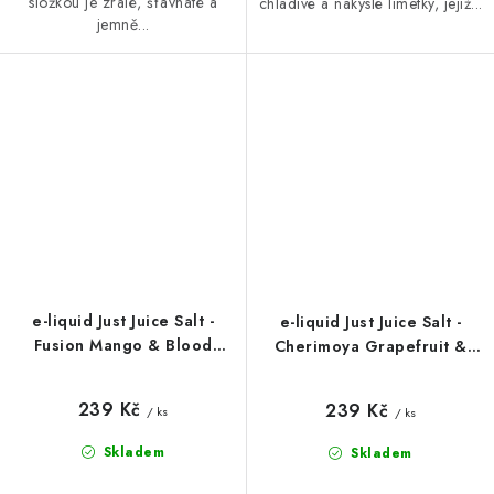
složkou je zralé, šťavnaté a
chladivé a nakyslé limetky, jejíž...
jemně...
e-liquid Just Juice Salt -
e-liquid Just Juice Salt -
Fusion Mango & Blood
Cherimoya Grapefruit &
Orange On Ice (Mango,
Berries (Cherimoya,
červený pomeranč a
grapefruit a lesní plody)
239 Kč
239 Kč
/ ks
/ ks
mentol) 10ml
10ml
Skladem
Skladem