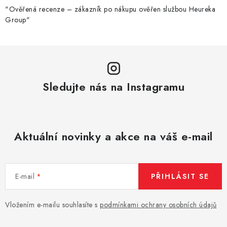
k
"Ověřená recenze – zákazník po nákupu ověřen službou Heureka
Group"
y
v
ý
p
i
Sledujte nás na Instagramu
s
u
Aktuální novinky a akce na váš e-mail
E-mail
PŘIHLÁSIT SE
Vložením e-mailu souhlasíte s
podmínkami ochrany osobních údajů