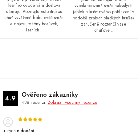
lesního ovoce vám doslova
vybalancovaná směs nakyslých
učaruje. Poznejte autentickou
jablek a krémového pohlazení v
chuť vyvážené bobulovité směsi
podobě zralých sladkých hrušek
a objevujte tóny borůvek,
zaručeně roztančí vaše
lesních...
chuťové...
O
v
l
á
d
Ověřeno zákazníky
a
4.9
488
recenzí.
Zobrazit všechny recenze
c
í
p
r
+ rychlé dodání
v