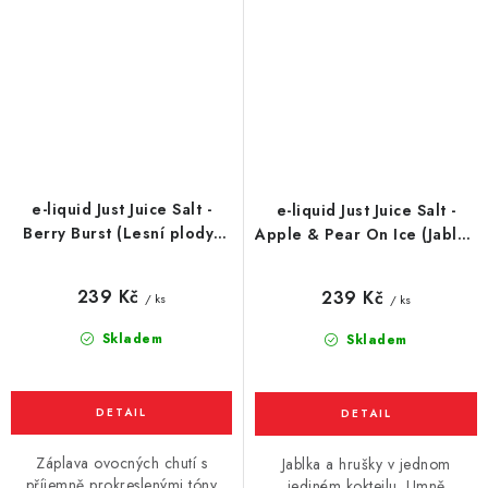
e-liquid Just Juice Salt -
e-liquid Just Juice Salt -
Berry Burst (Lesní plody)
Apple & Pear On Ice (Jablko
10ml
s hruškou a mentolem) 10ml
239 Kč
239 Kč
/ ks
/ ks
Skladem
Skladem
Záplava ovocných chutí s
Jablka a hrušky v jednom
příjemně prokreslenými tóny
jediném koktejlu. Umně