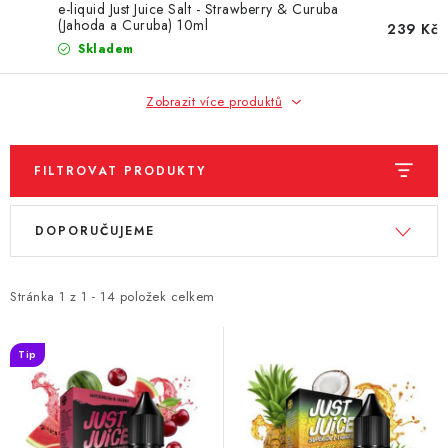
DÁRKOVÉ VOUCHERY
e-liquid Just Juice Salt - Strawberry & Curuba
(Jahoda a Curuba) 10ml
239 Kč
Skladem
ATOMIZÉRY A CARTRIDGE
Zobrazit více produktů
DIY
BATERIE A NABÍJEČKY
FILTROVAT PRODUKTY
GRIPY & MODY
V
Ř
DOPORUČUJEME
ý
a
JEDNORÁZOVÉ A DOBÍJECÍ E-CIGARETY
p
z
i
e
Stránka
1
z
1
-
14
položek celkem
NIKOTINOVÝ FILM
s
n
p
í
Tip
PŘÍSLUŠENSTVÍ
r
p
o
r
ZNAČKY
d
o