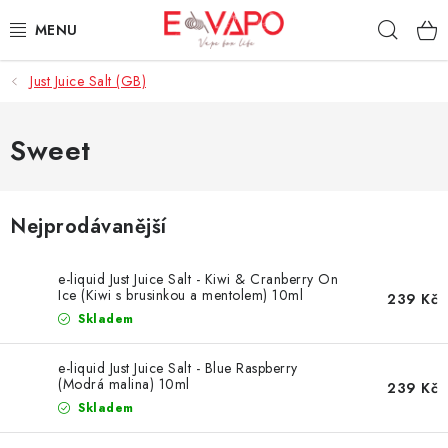
Přejít
Hleda
na
obsah
Just Juice Salt (GB)
3D TISK
TIPY ZA DOBROU CENU
Sweet
AROMATA A PŘÍCHUTĚ
Nejprodávanější
BÁZE
e-liquid Just Juice Salt - Kiwi & Cranberry On
E-LIQUIDY
Ice (Kiwi s brusinkou a mentolem) 10ml
239 Kč
Skladem
E-CIGARETY
e-liquid Just Juice Salt - Blue Raspberry
(Modrá malina) 10ml
239 Kč
NIKOTINOVÉ SÁČKY
Skladem