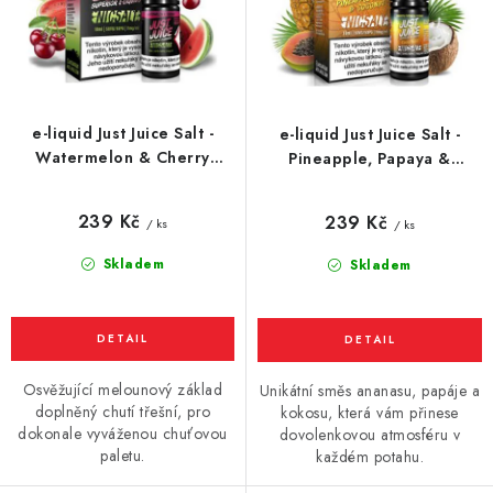
u
d
Vše o nákupu
Jak reklamovat či vrátit zboží
Recenze
k
u
Kontakty
Prodejny
Volná místa
t
k
ů
t
e-liquid Just Juice Salt -
e-liquid Just Juice Salt -
ů
Watermelon & Cherry
Pineapple, Papaya &
(vodní meloun, třešeň) 10ml
Coconut (ananas, papája,
kokos) 10ml
239 Kč
239 Kč
/ ks
/ ks
Skladem
Skladem
Osvěžující melounový základ
Unikátní směs ananasu, papáje a
doplněný chutí třešní, pro
kokosu, která vám přinese
dokonale vyváženou chuťovou
dovolenkovou atmosféru v
paletu.
každém potahu.