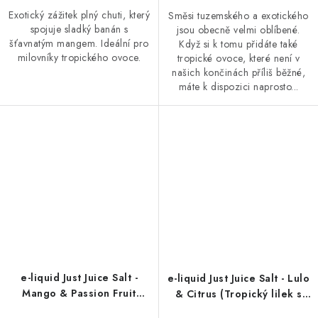
Exotický zážitek plný chuti, který
Směsi tuzemského a exotického
spojuje sladký banán s
jsou obecně velmi oblíbené.
šťavnatým mangem. Ideální pro
Když si k tomu přidáte také
milovníky tropického ovoce.
tropické ovoce, které není v
našich končinách příliš běžné,
máte k dispozici naprosto...
e-liquid Just Juice Salt -
e-liquid Just Juice Salt - Lulo
Mango & Passion Fruit
& Citrus (Tropický lilek s
(Mango a papája) 10ml
citroném) 10ml