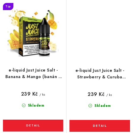
Tip
e-liquid Just Juice Salt -
e-liquid Just Juice Salt -
Banana & Mango (banán a
Strawberry & Curuba
mango) 10ml
(Jahoda a Curuba) 10ml
239 Kč
239 Kč
/ ks
/ ks
Skladem
Skladem