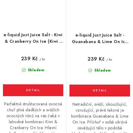
e-liquid Just Juice Salt - Kiwi
e-liquid Just Juice Salt -
& Cranberry On Ice (Kiwi s
Guanabana & Lime On Ice
brusinkou a mentolem)
(Guanabana, limetka a
10ml
mentol) 10ml
239 Kč
239 Kč
/ ks
/ ks
Skladem
Skladem
Perfektně strukturovaná ovocná
Netradiční, svěží, okouzlující,
chuť plná sladkých a svěžích
vzrušující, právě taková je
ovocných tónů na vás čeká v
kombinace Guanabana & Lime
lahodné kombinaci Kiwi &
On Ice. Příchuť v sobě ukrývá
Cranberry On Ice. Hlavní
osvěžující tělo v podobě