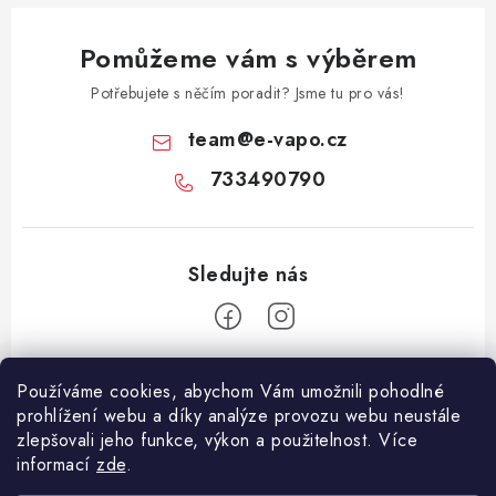
Pomůžeme vám s výběrem
Potřebujete s něčím poradit? Jsme tu pro vás!
team
@
e-vapo.cz
733490790
Z
Používáme cookies, abychom Vám umožnili pohodlné
á
prohlížení webu a díky analýze provozu webu neustále
Facebook
p
zlepšovali jeho funkce, výkon a použitelnost. Více
informací
zde
.
a
Informace pro vás