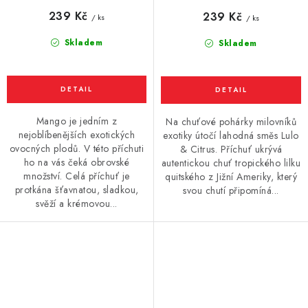
239 Kč
239 Kč
/ ks
/ ks
Skladem
Skladem
Mango je jedním z
Na chuťové pohárky milovníků
nejoblíbenějších exotických
exotiky útočí lahodná směs Lulo
ovocných plodů. V této příchuti
& Citrus. Příchuť ukrývá
ho na vás čeká obrovské
autentickou chuť tropického lilku
množství. Celá příchuť je
quitského z Jižní Ameriky, který
protkána šťavnatou, sladkou,
svou chutí připomíná...
svěží a krémovou...