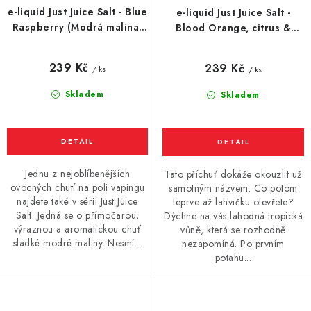
e-liquid Just Juice Salt - Blue
e-liquid Just Juice Salt -
Raspberry (Modrá malina)
Blood Orange, citrus &
10ml
guava (Červený pomeranč,
citrusy a guava) 10ml
239 Kč
239 Kč
/ ks
/ ks
Skladem
Skladem
Jednu z nejoblíbenějších
Tato příchuť dokáže okouzlit už
ovocných chutí na poli vapingu
samotným názvem. Co potom
najdete také v sérii Just Juice
teprve až lahvičku otevřete?
Salt. Jedná se o přímočarou,
Dýchne na vás lahodná tropická
výraznou a aromatickou chuť
vůně, která se rozhodně
sladké modré maliny. Nesmí...
nezapomíná. Po prvním
potahu...