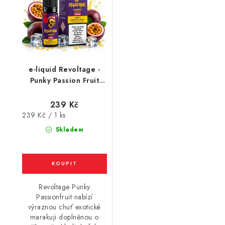
e-liquid Revoltage -
Punky Passion Fruit
(Chladivá maracuja)
10ml / 20mg
239 Kč
Měrná
239 Kč / 1 ks
cena:
Skladem
Revoltage Punky
Passionfruit nabízí
výraznou chuť exotické
marakuji doplněnou o