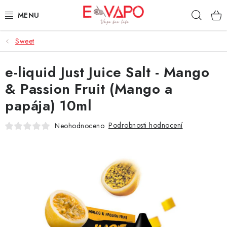
Přejít
Hleda
na
obsah
Sweet
3D TISK
e-liquid Just Juice Salt - Mango
TIPY ZA DOBROU CENU
& Passion Fruit (Mango a
AROMATA A PŘÍCHUTĚ
papája) 10ml
BÁZE
Podrobnosti hodnocení
Neohodnoceno
E-LIQUIDY
E-CIGARETY
NIKOTINOVÉ SÁČKY