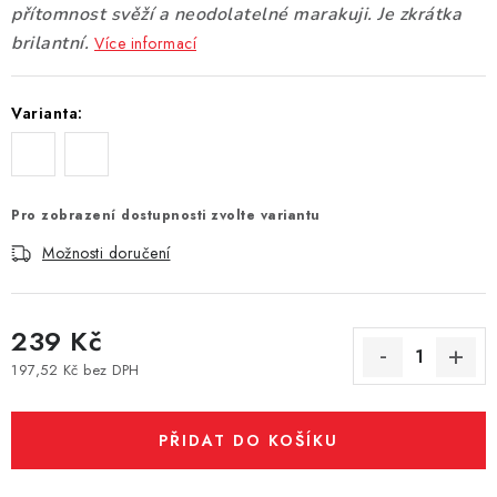
přítomnost svěží a neodolatelné marakuji. Je zkrátka
Vše o nákupu
Jak reklamovat či vrátit zboží
Recenze
brilantní.
Více informací
Kontakty
Prodejny
Volná místa
Varianta:
Pro zobrazení dostupnosti zvolte variantu
Možnosti doručení
239 Kč
197,52 Kč bez DPH
Měrná cena:
PŘIDAT DO KOŠÍKU