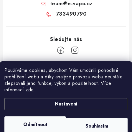
team
@
e-vapo.cz
733490790
Z
Používáme cookies, abychom Vám umožnili pohodlné
á
prohlížení webu a díky analýze provozu webu neustále
Facebook
p
zlepšovali jeho funkce, výkon a použitelnost. Více
informací
zde
.
a
Informace pro vás
t
Nastavení
í
Vše o nákupu
Copyright 2026
E-Vapo.cz
. Všechna práva vyhrazena.
Upravit nastavení
Jak reklamovat či vrátit zboží
cookies
Odmítnout
Souhlasím
Vytvořil Shoptet
Recenze