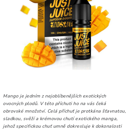
DÁRKOVÉ VOUCHERY
ATOMIZÉRY A CARTRIDGE
DIY
BATERIE A NABÍJEČKY
GRIPY & MODY
JEDNORÁZOVÉ A DOBÍJECÍ E-CIGARETY
NIKOTINOVÝ FILM
Mango je jedním z nejoblíbenějších exotických
ovocných plodů. V této příchuti ho na vás čeká
PŘÍSLUŠENSTVÍ
obrovské množství. Celá příchuť je protkána šťavnatou,
sladkou, svěží a krémovou chutí exotického manga,
ZNAČKY
jehož specifickou chuť umně dokresluje k dokonalosti