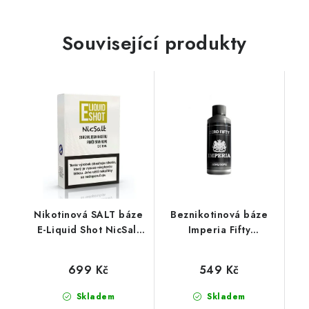
Související produkty
Nikotinová SALT báze
Beznikotinová báze
E-Liquid Shot NicSalt
Imperia Fifty
(50VG/50PG) : 5x10ml
(50VG/50PG) 50 ml
/ 20mg
699 Kč
549 Kč
Skladem
Skladem