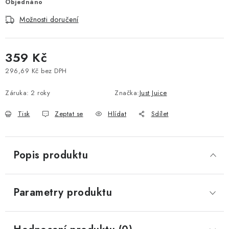
Objednáno
Vše o nákupu
Jak reklamovat či vrátit zboží
Recenze
Možnosti doručení
Kontakty
Prodejny
Volná místa
359 Kč
296,69 Kč bez DPH
Měrná cena:
Záruka
:
2 roky
Značka:
Just Juice
Tisk
Zeptat se
Hlídat
Sdílet
Popis produktu
Parametry produktu