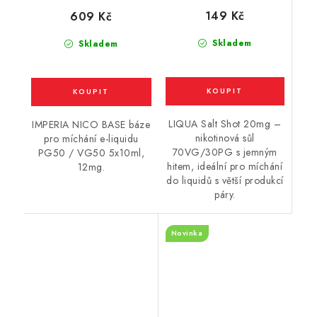
20mg
/ 12mg
149 Kč
609 Kč
Skladem
Skladem
LIQUA Salt Shot 20mg –
IMPERIA NICO BASE báze
nikotinová sůl
pro míchání e-liquidu
70VG/30PG s jemným
PG50 / VG50 5x10ml,
hitem, ideální pro míchání
12mg.
do liquidů s větší produkcí
páry.
Novinka