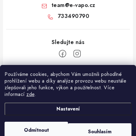
team
@
e-vapo.cz
733490790
Z
Používáme cookies, abychom Vám umožnili pohodlné
á
prohlížení webu a díky analýze provozu webu neustále
Facebook
p
zlepšovali jeho funkce, výkon a použitelnost. Více
informací
zde
.
a
Informace pro vás
t
Nastavení
í
Vše o nákupu
Copyright 2026
E-Vapo.cz
. Všechna práva vyhrazena.
Upravit nastavení
Jak reklamovat či vrátit zboží
cookies
Odmítnout
Souhlasím
Vytvořil Shoptet
Recenze