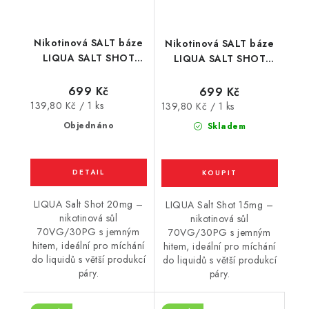
Nikotinová SALT báze
Nikotinová SALT báze
LIQUA SALT SHOT
LIQUA SALT SHOT
(70VG/30PG) : 5x10ml
(70VG/30PG) : 5x10ml
/ 20mg
/ 15mg
699 Kč
699 Kč
Měrná
139,80 Kč / 1 ks
Měrná
139,80 Kč / 1 ks
cena:
cena:
Objednáno
Skladem
LIQUA Salt Shot 20mg –
LIQUA Salt Shot 15mg –
nikotinová sůl
nikotinová sůl
70VG/30PG s jemným
70VG/30PG s jemným
hitem, ideální pro míchání
hitem, ideální pro míchání
do liquidů s větší produkcí
do liquidů s větší produkcí
páry.
páry.