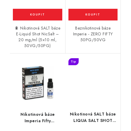
🔋 Nikotinová SALT báze
Beznikotinová báze
E-Liquid Shot NicSalt –
Imperia - ZERO FIFTY
20 mg/ml (5×10 ml,
50PG/50VG
50VG/50PG)
Tip
Nikotinová SALT báze
Nikotinová báze
LIQUA SALT SHOT
Imperia Fifty
(70VG/30PG) : 10ml /
(50VG/50PG) : 5x10ml