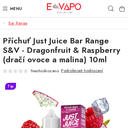
Přejít
Hleda
na
obsah
Bar Range
3D TISK
Příchuť Just Juice Bar Range
TIPY ZA DOBROU CENU
S&V - Dragonfruit & Raspberry
AROMATA A PŘÍCHUTĚ
(dračí ovoce a malina) 10ml
BÁZE
Podrobnosti hodnocení
Neohodnoceno
E-LIQUIDY
Tip
E-CIGARETY
NIKOTINOVÉ SÁČKY