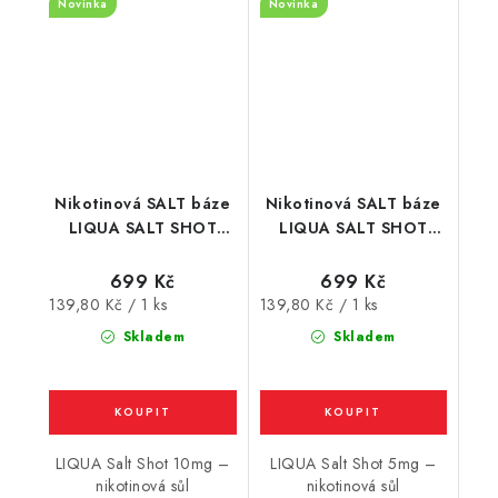
Novinka
Novinka
Nikotinová SALT báze
Nikotinová SALT báze
LIQUA SALT SHOT
LIQUA SALT SHOT
(70VG/30PG) : 5x10ml
(70VG/30PG) : 5x10ml
/ 10mg
/ 5mg
699 Kč
699 Kč
Měrná
Měrná
139,80 Kč / 1 ks
139,80 Kč / 1 ks
cena:
cena:
Skladem
Skladem
LIQUA Salt Shot 10mg –
LIQUA Salt Shot 5mg –
nikotinová sůl
nikotinová sůl