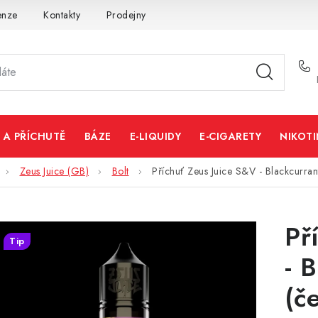
enze
Kontakty
Prodejny
Volná místa
 A PŘÍCHUTĚ
BÁZE
E-LIQUIDY
E-CIGARETY
NIKOT
Zeus Juice (GB)
Bolt
Příchuť Zeus Juice S&V - Blackcurran
Př
Tip
- 
(č