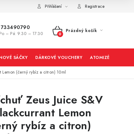
Přihlášení
Registrace
733490790
Prázdný košík
Po – Pá: 9:30 – 17:30
NÁKUPNÍ
KOŠÍK
INOVÉ SÁČKY
DÁRKOVÉ VOUCHERY
ATOMIZÉRY A CART
t Lemon (černý rybíz a citron) 10ml
íchuť Zeus Juice S&V
Blackcurrant Lemon
erný rybíz a citron)