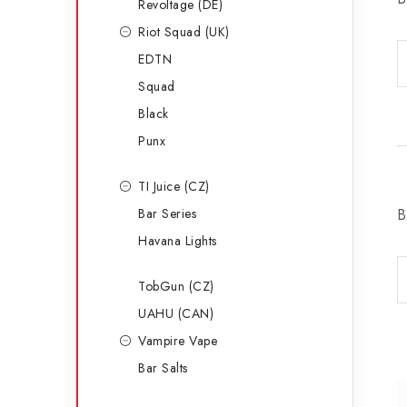
Revoltage (DE)
Riot Squad (UK)
EDTN
Squad
Black
Punx
TI Juice (CZ)
Bar Series
B
Havana Lights
TobGun (CZ)
UAHU (CAN)
Vampire Vape
Bar Salts