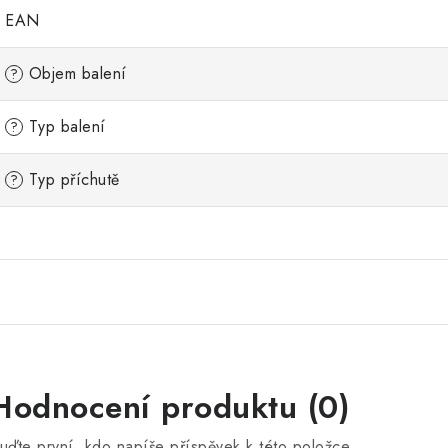
EAN
Objem balení
?
Typ balení
?
Typ příchutě
?
Hodnocení produktu (0)
uďte první, kdo napíše příspěvek k této položce.