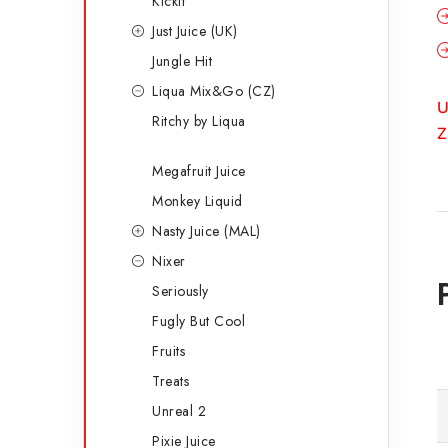
Kickit
Just Juice (UK)
Jungle Hit
Liqua Mix&Go (CZ)
U
Ritchy by Liqua
Z
Megafruit Juice
Monkey Liquid
Nasty Juice (MAL)
Nixer
Seriously
Fugly But Cool
Fruits
Treats
Unreal 2
Pixie Juice