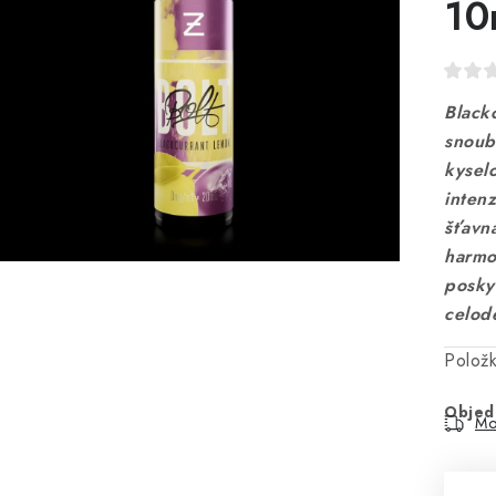
10
Black
snoub
kysel
intenz
šťavn
harmo
poskyt
celod
Polož
Objed
Mo