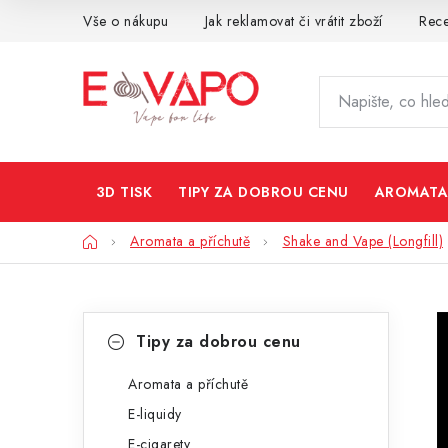
Přejít
Vše o nákupu
Jak reklamovat či vrátit zboží
Rec
na
obsah
3D TISK
TIPY ZA DOBROU CENU
AROMATA
Domů
Aromata a příchutě
Shake and Vape (Longfill)
P
K
Přeskočit
Tipy za dobrou cenu
kategorie
a
o
t
Aromata a příchutě
s
E-liquidy
e
t
E-cigarety