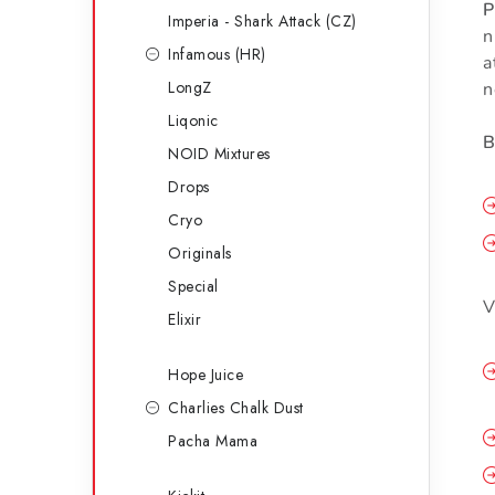
P
Imperia - Shark Attack (CZ)
n
Infamous (HR)
a
LongZ
n
Liqonic
B
NOID Mixtures
Drops
Cryo
Originals
Special
V
Elixir
Hope Juice
Charlies Chalk Dust
Pacha Mama