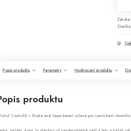
Mě
Záruka
:
Značka
Tis
Popis produktu
Parametry
Hodnocení produktu
Di
Popis produktu
říchuť CoolniSE v Shake and Vape balení určená pro namíchání vlastního 
edra, pařáky, tropy, to všechno už neodmyslitelně patří k létu a každý ro