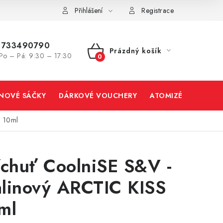
Přihlášení
Registrace
733490790
Prázdný košík
Po – Pá: 9:30 – 17:30
NÁKUPNÍ
KOŠÍK
INOVÉ SÁČKY
DÁRKOVÉ VOUCHERY
ATOMIZÉRY A CART
S 10ml
íchuť CoolniSE S&V -
linový ARCTIC KISS
ml