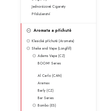
g
r
Jednorázové Cigarety
o
Příslušenství
a
r
n
i
Aromata a příchutě
e
n
Klasické příchutě (Aromata)
í
Shake and Vape (Longfill)
p
Adams Vape (CZ)
a
BOOM! Series
n
Al Carlo (CAN)
e
Aramax
l
Barly (CZ)
Bar Series
Bombo (ES)