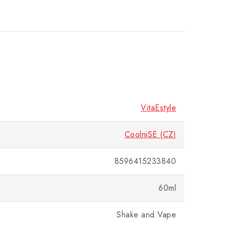
VitaEstyle
CoolniSE (CZ)
8596415233840
60ml
Shake and Vape