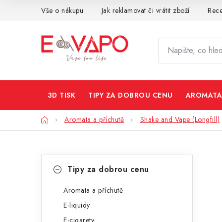
Přejít
Vše o nákupu
Jak reklamovat či vrátit zboží
Rec
na
obsah
3D TISK
TIPY ZA DOBROU CENU
AROMATA
Domů
Aromata a příchutě
Shake and Vape (Longfill)
P
K
Přeskočit
Tipy za dobrou cenu
kategorie
a
o
t
Aromata a příchutě
s
E-liquidy
e
t
E-cigarety