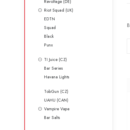
Revoltage (DE)
Riot Squad (UK)
EDTN
B
Squad
Black
Punx
TI Juice (CZ)
Bar Series
Havana Lights
TobGun (CZ)
UAHU (CAN)
Vampire Vape
Bar Salts