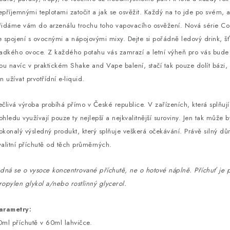
epříjemnými teplotami zatočit a jak se osvěžit. Každý na to jde po svém, al
řidáme vám do arzenálu trochu toho vapovacího osvěžení. Nová série Coo
e spojení s ovocnými a nápojovými mixy. Dejte si pořádně ledový drink, 
ladkého ovoce. Z každého potahu vás zamrazí a letní výheň pro vás bude 
sou navíc v praktickém Shake and Vape balení, stačí tak pouze dolít bázi,
en užívat prvotřídní e-liquid.
ečlivá výroba probíhá přímo v České republice. V zařízeních, která splňují 
ohledu využívají pouze ty nejlepší a nejkvalitnější suroviny. Jen tak může b
okonalý výsledný produkt, který splňuje veškerá očekávání. Právě silný d
valitní příchutě od těch průměrných.
edná se o vysoce koncentrované příchutě, ne o hotové náplně. Příchuť je p
ropylen glykol a/nebo rostlinný glycerol.
arametry:
0ml příchutě v 60ml lahvičce.