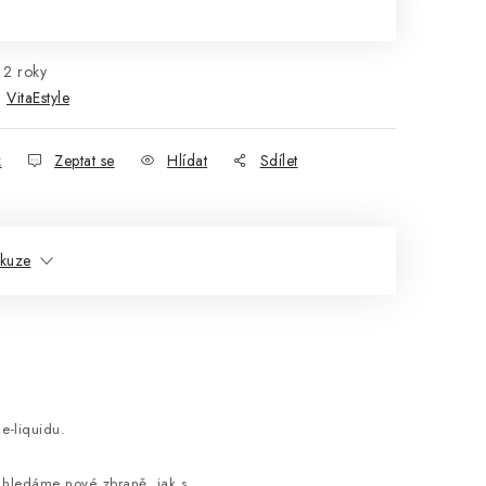
rná cena:
2 roky
:
VitaEstyle
k
Zeptat se
Hlídat
Sdílet
skuze
e-liquidu.
k hledáme nové zbraně, jak s