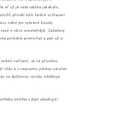
e ať už je vaše taktika jakákoliv,
lniSE přináší tolik žádné ochlazení
šťávu nebo jen vybrané kousky
zase o něco snesitelnější. Zabaleny
 vše pořádně promíchat a pak už si
striktní nařízení, se za přísného
ýt vždy a s naprostou jistotou zaručen
ůraz na špičkovou výrobu odděluje
otřeba smíchat s bází obsahující