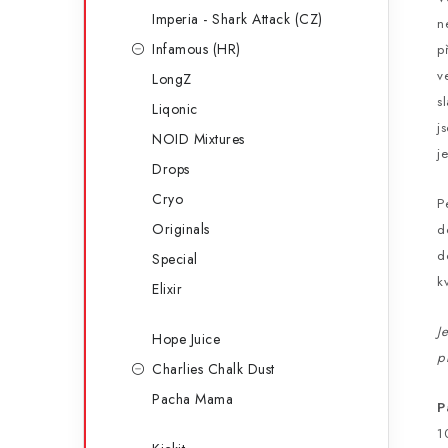
Imperia - Shark Attack (CZ)
n
Infamous (HR)
p
v
LongZ
s
Liqonic
j
NOID Mixtures
j
Drops
Cryo
P
Originals
d
d
Special
k
Elixir
J
Hope Juice
p
Charlies Chalk Dust
Pacha Mama
P
1