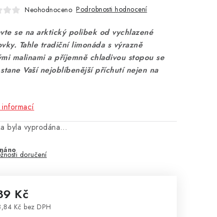
Podrobnosti hodnocení
Neohodnoceno
avte se na arktický polibek od vychlazené
vky. Tahle tradiční limonáda s výrazně
ými malinami a příjemně chladivou stopou se
stane Vaší nejoblíbenější příchutí nejen na
 informací
ka byla vyprodána…
náno
žnosti doručení
89 Kč
,84 Kč bez DPH