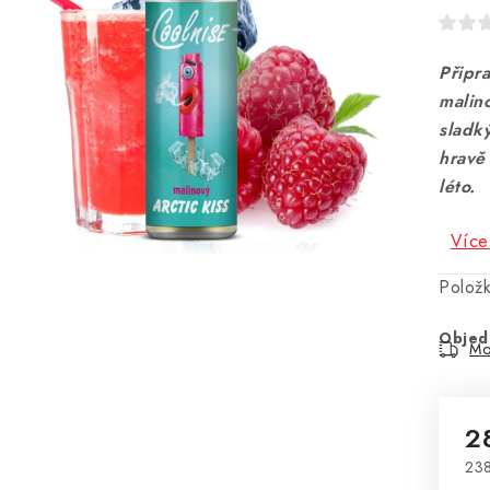
Připr
malino
sladk
hravě 
léto.
Více
Polož
Objed
Mo
2
238