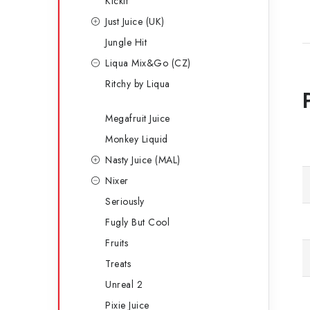
Kickit
Just Juice (UK)
Jungle Hit
Liqua Mix&Go (CZ)
Ritchy by Liqua
Megafruit Juice
Monkey Liquid
Nasty Juice (MAL)
Nixer
Seriously
Fugly But Cool
Fruits
Treats
Unreal 2
Pixie Juice