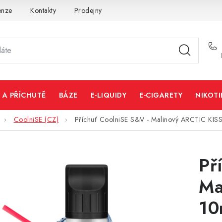
enze
Kontakty
Prodejny
Volná místa
 A PŘÍCHUTĚ
BÁZE
E-LIQUIDY
E-CIGARETY
NIKOT
CoolniSE (CZ)
Příchuť CoolniSE S&V - Malinový ARCTIC KIS
Př
Ma
10