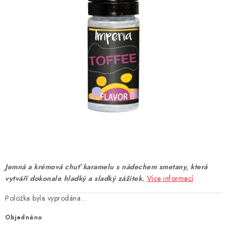
DÁRKOVÉ VOUCHERY
ATOMIZÉRY A CARTRIDGE
DIY
BATERIE A NABÍJEČKY
GRIPY & MODY
JEDNORÁZOVÉ A DOBÍJECÍ E-CIGARETY
NIKOTINOVÝ FILM
Jemná a krémová chuť karamelu s nádechem smetany, která
vytváří dokonale hladký a sladký zážitek.
Více informací
PŘÍSLUŠENSTVÍ
Položka byla vyprodána…
ZNAČKY
Objednáno