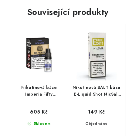
Související produkty
Nikotinová báze
Nikotinová SALT báze
Imperia Fifty
E-Liquid Shot NicSalt
(50VG/50PG) : 5x10ml
(50VG/50PG) : 10ml /
/ 10mg
20mg
605 Kč
149 Kč
Skladem
Objednáno