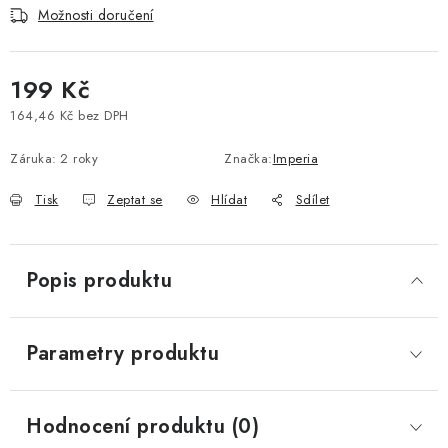
Možnosti doručení
Vše o nákupu
Jak reklamovat či vrátit zboží
Recenze
Kontakty
Prodejny
Volná místa
199 Kč
164,46 Kč bez DPH
Měrná cena:
Záruka
:
2 roky
Značka:
Imperia
Tisk
Zeptat se
Hlídat
Sdílet
Popis produktu
Parametry produktu
Hodnocení produktu (0)