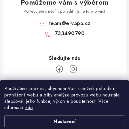
Pomůžeme vám s výběrem
Potřebujete s něčím poradit? Jsme tu pro vás!
team
@
e-vapo.cz
733490790
Z
Používáme cookies, abychom Vám umožnili pohodlné
á
prohlížení webu a díky analýze provozu webu neustále
Facebook
p
zlepšovali jeho funkce, výkon a použitelnost. Více
informací
zde
.
a
Informace pro vás
t
Nastavení
í
Vše o nákupu