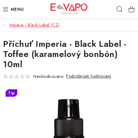
Přejít
Hleda
na
obsah
Imperia - Black Label (CZ)
3D TISK
Příchuť Imperia - Black Label -
TIPY ZA DOBROU CENU
Toffee (karamelový bonbón)
AROMATA A PŘÍCHUTĚ
10ml
BÁZE
Podrobnosti hodnocení
Neohodnoceno
E-LIQUIDY
Tip
E-CIGARETY
NIKOTINOVÉ SÁČKY