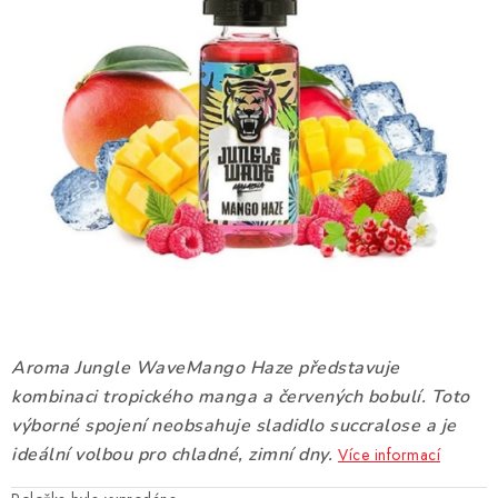
DÁRKOVÉ VOUCHERY
ATOMIZÉRY A CARTRIDGE
DIY
BATERIE A NABÍJEČKY
GRIPY & MODY
JEDNORÁZOVÉ A DOBÍJECÍ E-CIGARETY
NIKOTINOVÝ FILM
Aroma Jungle WaveMango Haze představuje
kombinaci tropického manga a červených bobulí. Toto
PŘÍSLUŠENSTVÍ
výborné spojení neobsahuje sladidlo succralose a je
ideální volbou pro chladné, zimní dny.
Více informací
ZNAČKY