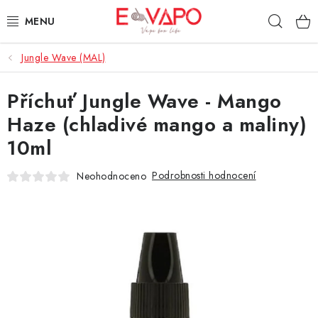
Přejít
Hleda
na
obsah
Jungle Wave (MAL)
3D TISK
Příchuť Jungle Wave - Mango
TIPY ZA DOBROU CENU
Haze (chladivé mango a maliny)
AROMATA A PŘÍCHUTĚ
10ml
BÁZE
Podrobnosti hodnocení
Neohodnoceno
E-LIQUIDY
E-CIGARETY
NIKOTINOVÉ SÁČKY