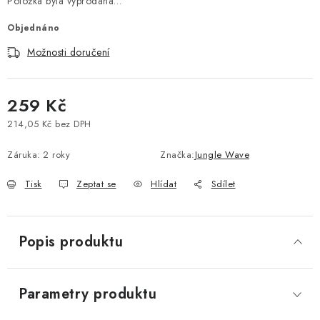
Položka byla vyprodána…
Vše o nákupu
Jak reklamovat či vrátit zboží
Recenze
Objednáno
Kontakty
Prodejny
Volná místa
Možnosti doručení
259 Kč
214,05 Kč bez DPH
Měrná cena:
Záruka
:
2 roky
Značka:
Jungle Wave
Tisk
Zeptat se
Hlídat
Sdílet
Popis produktu
Parametry produktu