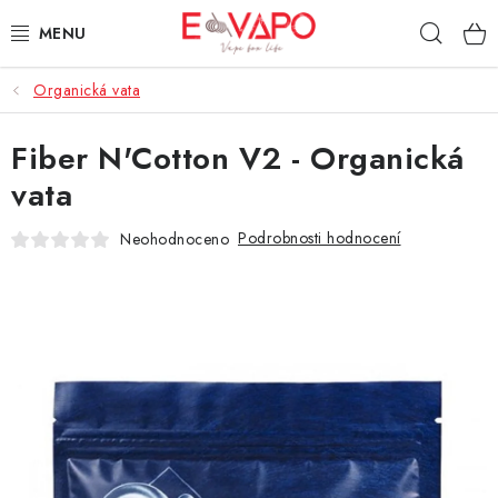
Přejít
Hleda
na
obsah
Organická vata
3D TISK
Fiber N'Cotton V2 - Organická
TIPY ZA DOBROU CENU
vata
AROMATA A PŘÍCHUTĚ
Podrobnosti hodnocení
Neohodnoceno
BÁZE
E-LIQUIDY
E-CIGARETY
NIKOTINOVÉ SÁČKY