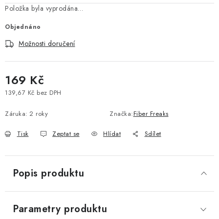
Položka byla vyprodána…
Vše o nákupu
Jak reklamovat či vrátit zboží
Recenze
Objednáno
Kontakty
Prodejny
Volná místa
Možnosti doručení
169 Kč
139,67 Kč bez DPH
Měrná cena:
Záruka
:
2 roky
Značka:
Fiber Freaks
Tisk
Zeptat se
Hlídat
Sdílet
Popis produktu
Parametry produktu