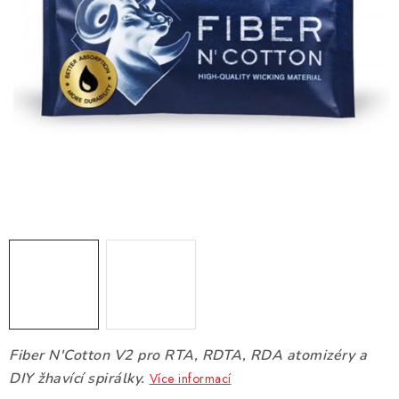
DÁRKOVÉ VOUCHERY
ATOMIZÉRY A CARTRIDGE
DIY
BATERIE A NABÍJEČKY
GRIPY & MODY
JEDNORÁZOVÉ A DOBÍJECÍ E-CIGARETY
NIKOTINOVÝ FILM
PŘÍSLUŠENSTVÍ
Fiber N'Cotton V2 pro RTA, RDTA, RDA atomizéry a
ZNAČKY
DIY žhavící spirálky.
Více informací