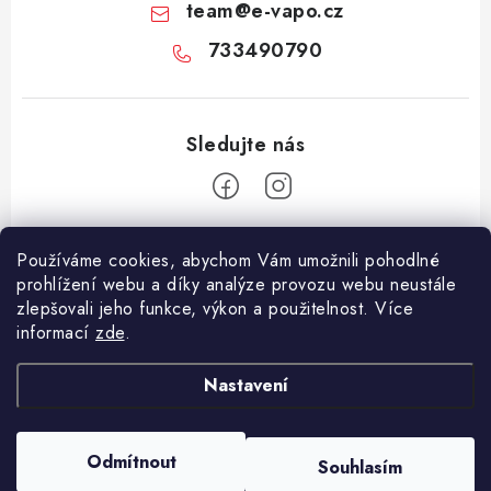
team
@
e-vapo.cz
733490790
Z
Používáme cookies, abychom Vám umožnili pohodlné
á
prohlížení webu a díky analýze provozu webu neustále
Facebook
p
zlepšovali jeho funkce, výkon a použitelnost. Více
informací
zde
.
a
Informace pro vás
t
Nastavení
í
Vše o nákupu
Copyright 2026
E-Vapo.cz
. Všechna práva vyhrazena.
Upravit nastavení
Jak reklamovat či vrátit zboží
cookies
Odmítnout
Souhlasím
Vytvořil Shoptet
Recenze