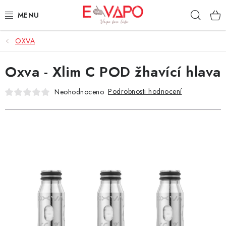
Přejít
Hleda
na
obsah
OXVA
3D TISK
Oxva - Xlim C POD žhavící hlava
TIPY ZA DOBROU CENU
Podrobnosti hodnocení
Neohodnoceno
AROMATA A PŘÍCHUTĚ
BÁZE
E-LIQUIDY
E-CIGARETY
NIKOTINOVÉ SÁČKY