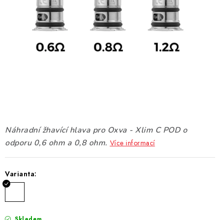
DÁRKOVÉ VOUCHERY
ATOMIZÉRY A CARTRIDGE
DIY
BATERIE A NABÍJEČKY
GRIPY & MODY
JEDNORÁZOVÉ A DOBÍJECÍ E-CIGARETY
Náhradní žhavící hlava pro Oxva - Xlim C POD o
odporu 0,6 ohm a 0,8 ohm.
Více informací
NIKOTINOVÝ FILM
Varianta:
PŘÍSLUŠENSTVÍ
ZNAČKY
Skladem