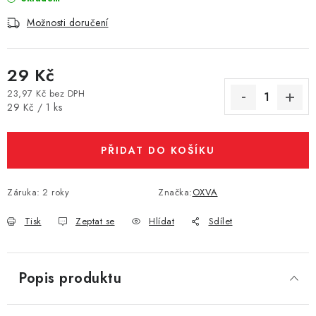
Vše o nákupu
Jak reklamovat či vrátit zboží
Recenze
Možnosti doručení
Kontakty
Prodejny
Volná místa
29 Kč
23,97 Kč bez DPH
Měrná cena:
29 Kč / 1 ks
PŘIDAT DO KOŠÍKU
Záruka
:
2 roky
Značka:
OXVA
Tisk
Zeptat se
Hlídat
Sdílet
Popis produktu