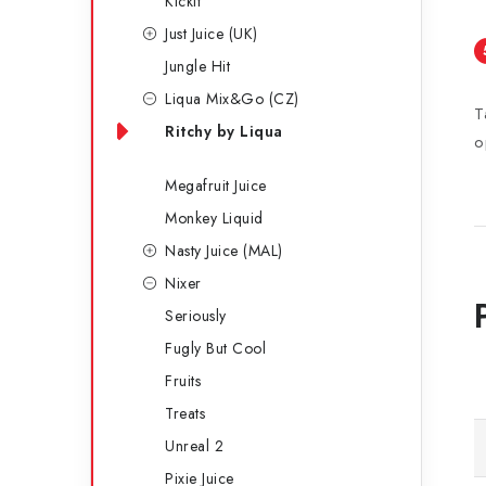
Kickit
Just Juice (UK)
Jungle Hit
Liqua Mix&Go (CZ)
T
Ritchy by Liqua
o
Megafruit Juice
Monkey Liquid
Nasty Juice (MAL)
Nixer
Seriously
Fugly But Cool
Fruits
Treats
Unreal 2
Pixie Juice