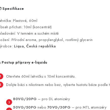
 Specifikace
ahvička: Plastová, 60ml
bsah příchuti: 10ml (koncentrát)
kladování: V temném a suchém místě
ložení: Přírodní aroma, propylenglykol, rostlinný glycerin
ýrobce:
Liqua, Česká republika
️ Postup přípravy e-liquidu
Otevřete 60ml lahvičku s 10ml koncentrátu.
Dolijte bázi s nikotinem nebo bez, vyberte hustotu báze podle t
80VG/20PG
– pro DL atomizéry
50VG/50PG
nebo
70VG/30PG
– pro MTL atomizéry