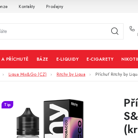
enze
Kontakty
Prodejny
Volná místa
 A PŘÍCHUTĚ
BÁZE
E-LIQUIDY
E-CIGARETY
NIKOT
Liqua Mix&Go (CZ)
Ritchy by Liqua
Příchuť Ritchy by Li
Př
Tip
S&
(k