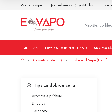
Přejít
Vše o nákupu
Jak reklamovat či vrátit zboží
Rec
na
obsah
3D TISK
TIPY ZA DOBROU CENU
AROMATA
Domů
Aromata a příchutě
Shake and Vape (Longfill)
P
K
Přeskočit
Tipy za dobrou cenu
kategorie
a
o
t
Aromata a příchutě
s
E-liquidy
e
t
E-cigarety