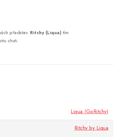
svých představ.
Ritchy (Liqua)
tím
otu chuti.
Liqua (GoRitchy)
Ritchy by Liqua