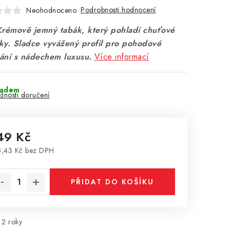
Podrobnosti hodnocení
Neohodnoceno
Krémově jemný tabák, který pohladí chuťové
ky. Sladce vyvážený profil pro pohodové
ání s nádechem luxusu.
Více informací
ladem
žnosti doručení
49 Kč
,43 Kč bez DPH
rná cena:
PŘIDAT DO KOŠÍKU
2 roky