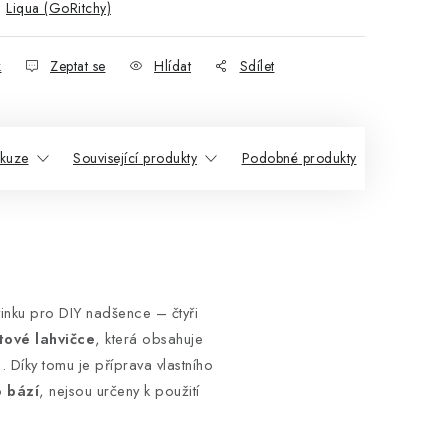
:
Liqua (GoRitchy)
k
Zeptat se
Hlídat
Sdílet
skuze
Související produkty
Podobné produkty
vinku pro DIY nadšence – čtyři
tové lahvičce
, která obsahuje
 Díky tomu je příprava vlastního
 bází
, nejsou určeny k použití