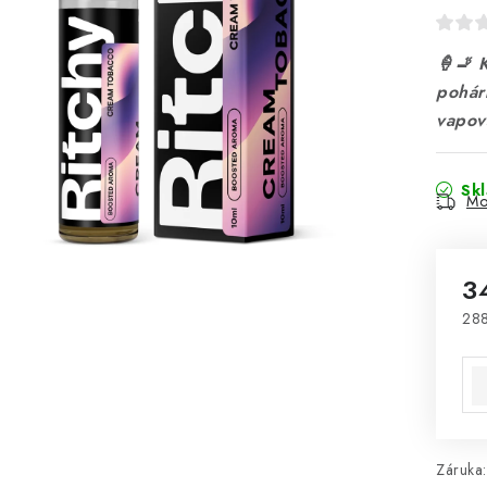
🍦🚬 
pohár
vapov
Sk
Mo
3
288
Mě
Záruka
: