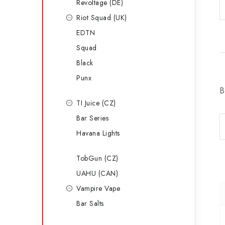
Revoltage (DE)
Riot Squad (UK)
EDTN
Squad
Black
Punx
B
TI Juice (CZ)
Bar Series
Havana Lights
TobGun (CZ)
UAHU (CAN)
Vampire Vape
Bar Salts