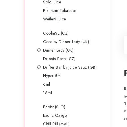
Solo Juice
Platinum Tobaccos
Wailani Juice
CoolniSE (CZ)
Core by Dinner Lady (UK)
Dinner Lady (UK)
Drippin Party (CZ)
Drifter Bar by Juice Sauz (GB)
Hyper 5ml
6ml
R
16ml
n
1
Egoist (SLO)
e
Exotic Oxygen
s
Chill Pill (MAL)