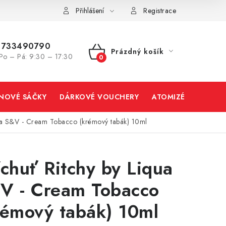
Přihlášení
Registrace
733490790
Prázdný košík
Po – Pá: 9:30 – 17:30
NÁKUPNÍ
KOŠÍK
INOVÉ SÁČKY
DÁRKOVÉ VOUCHERY
ATOMIZÉRY A CART
qua S&V - Cream Tobacco (krémový tabák) 10ml
íchuť Ritchy by Liqua
V - Cream Tobacco
rémový tabák) 10ml