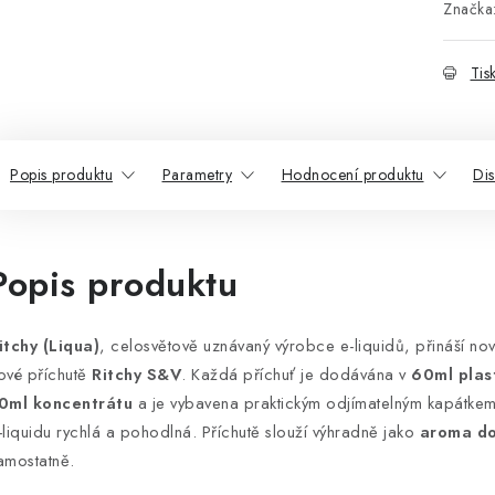
Značka
Tis
Popis produktu
Parametry
Hodnocení produktu
Di
Popis produktu
itchy (Liqua)
, celosvětově uznávaný výrobce e-liquidů, přináší no
ové příchutě
Ritchy S&V
. Každá příchuť je dodávána v
60ml plas
0ml koncentrátu
a je vybavena praktickým odjímatelným kapátkem.
-liquidu rychlá a pohodlná. Příchutě slouží výhradně jako
aroma do
amostatně.