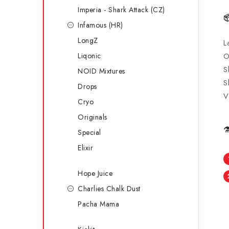
Imperia - Shark Attack (CZ)

Infamous (HR)
LongZ
L
Liqonic
O
S
NOID Mixtures
S
Drops
V
Cryo
Originals
⚗
Special
Elixir
Hope Juice
Charlies Chalk Dust
Pacha Mama