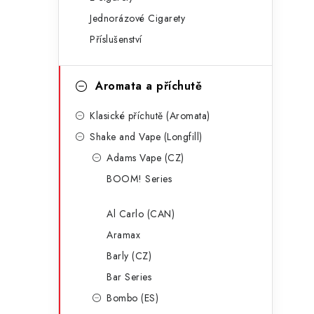
g
r
Jednorázové Cigarety
o
Příslušenství
a
r
n
i
Aromata a příchutě
e
n
Klasické příchutě (Aromata)
í
Shake and Vape (Longfill)
p
Adams Vape (CZ)
a
BOOM! Series
n
Al Carlo (CAN)
e
Aramax
l
Barly (CZ)
Bar Series
Bombo (ES)