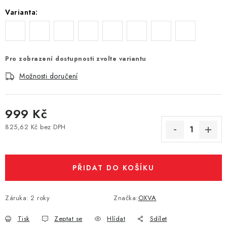
Varianta:
Vše o nákupu
Jak reklamovat či vrátit zboží
Recenze
Kontakty
Prodejny
Volná místa
Pro zobrazení dostupnosti zvolte variantu
Možnosti doručení
999 Kč
825,62 Kč bez DPH
Měrná cena:
PŘIDAT DO KOŠÍKU
Záruka
:
2 roky
Značka:
OXVA
Tisk
Zeptat se
Hlídat
Sdílet