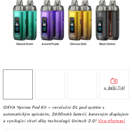
DÁRKOVÉ VOUCHERY
ATOMIZÉRY A CARTRIDGE
DIY
BATERIE A NABÍJEČKY
GRIPY & MODY
JEDNORÁZOVÉ A DOBÍJECÍ E-CIGARETY
+ další (14)
NIKOTINOVÝ FILM
OXVA Vprime Pod Kit – revoluční DL pod systém s
PŘÍSLUŠENSTVÍ
automatickým spínáním, 2600mAh baterií, barevným displejem
a vynikající chutí díky technologii Unitech 2.0!
Více informací
ZNAČKY