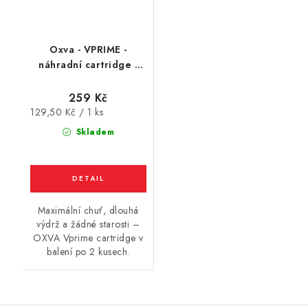
Oxva - VPRIME -
náhradní cartridge -
2Pack (2ml)
259 Kč
Měrná
129,50 Kč / 1 ks
cena:
Skladem
Maximální chuť, dlouhá
výdrž a žádné starosti –
OXVA Vprime cartridge v
balení po 2 kusech.