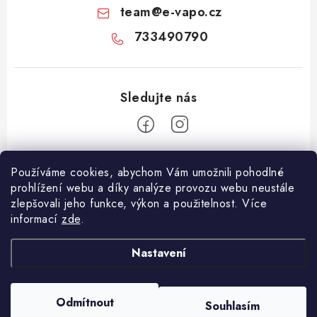
team
@
e-vapo.cz
733490790
Z
Používáme cookies, abychom Vám umožnili pohodlné
á
prohlížení webu a díky analýze provozu webu neustále
Facebook
p
zlepšovali jeho funkce, výkon a použitelnost. Více
informací
zde
.
a
Informace pro vás
t
Nastavení
í
Vše o nákupu
Copyright 2026
E-Vapo.cz
. Všechna práva vyhrazena.
Upravit nastavení
Jak reklamovat či vrátit zboží
cookies
Odmítnout
Souhlasím
Vytvořil Shoptet
Recenze