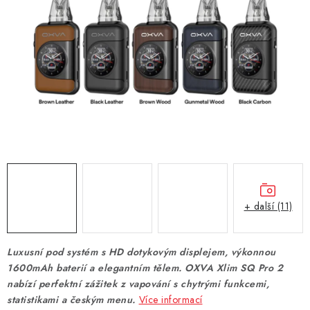
DÁRKOVÉ VOUCHERY
ATOMIZÉRY A CARTRIDGE
DIY
BATERIE A NABÍJEČKY
GRIPY & MODY
JEDNORÁZOVÉ A DOBÍJECÍ E-CIGARETY
+ další (11)
NIKOTINOVÝ FILM
Luxusní pod systém s HD dotykovým displejem, výkonnou
PŘÍSLUŠENSTVÍ
1600mAh baterií a elegantním tělem. OXVA Xlim SQ Pro 2
nabízí perfektní zážitek z vapování s chytrými funkcemi,
ZNAČKY
statistikami a českým menu.
Více informací