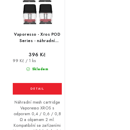
Vaporesso - Xros POD
Series - náhradní
cartridge - 4Pack (2ml)
396 Kč
Měrná
99 Kč / 1 ks
cena:
Skladem
Náhradní mesh cartridge
Vaporesso XROS s
odporem 0,4 / 0,6 / 0,8
Ω a objemem 2 ml.
Kompatibilní se zařízeními