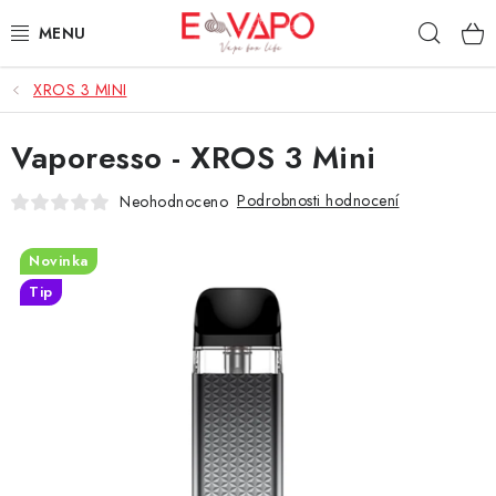
Přejít
Hleda
na
obsah
XROS 3 MINI
3D TISK
Vaporesso - XROS 3 Mini
TIPY ZA DOBROU CENU
Podrobnosti hodnocení
Neohodnoceno
AROMATA A PŘÍCHUTĚ
Novinka
BÁZE
Tip
E-LIQUIDY
E-CIGARETY
NIKOTINOVÉ SÁČKY