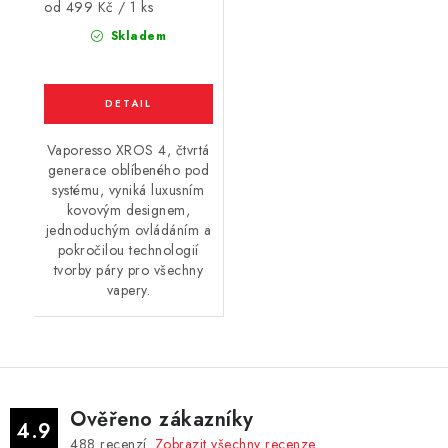
Měrná
od 499 Kč / 1 ks
cena:
Skladem
Vaporesso XROS 4, čtvrtá
generace oblíbeného pod
systému, vyniká luxusním
kovovým designem,
jednoduchým ovládáním a
pokročilou technologií
tvorby páry pro všechny
vapery.
Ověřeno zákazníky
4.9
488
recenzí.
Zobrazit všechny recenze