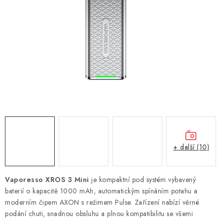
DÁRKOVÉ VOUCHERY
ATOMIZÉRY A CARTRIDGE
DIY
BATERIE A NABÍJEČKY
GRIPY & MODY
JEDNORÁZOVÉ A DOBÍJECÍ E-CIGARETY
+ další (10)
NIKOTINOVÝ FILM
Vaporesso XROS 3 Mini
je kompaktní pod systém vybavený
PŘÍSLUŠENSTVÍ
baterií o kapacitě 1000 mAh, automatickým spínáním potahu a
moderním čipem AXON s režimem Pulse. Zařízení nabízí věrné
ZNAČKY
podání chuti, snadnou obsluhu a plnou kompatibilitu se všemi