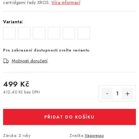
cartridgemi řady XROS.
Více informací
Vše o nákupu
Jak reklamovat či vrátit zboží
Recenze
Kontakty
Prodejny
Volná místa
Varianta:
Pro zobrazení dostupnosti zvolte variantu
Možnosti doručení
499 Kč
412,40 Kč bez DPH
Měrná cena:
PŘIDAT DO KOŠÍKU
Záruka
:
2 roky
Značka:
Vaporesso