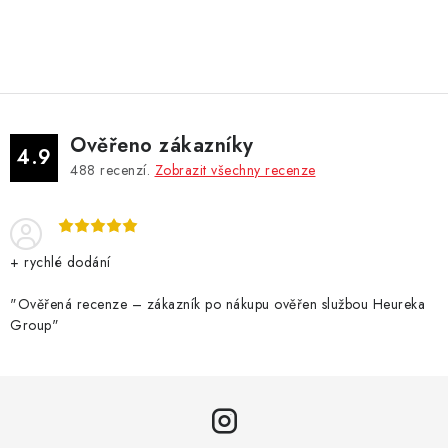
O
v
l
á
d
Ověřeno zákazníky
a
4.9
488
recenzí.
Zobrazit všechny recenze
c
í
p
r
+ rychlé dodání
v
k
"Ověřená recenze – zákazník po nákupu ověřen službou Heureka
Group"
y
v
ý
p
i