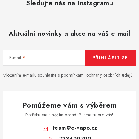
Sledujte nás na Instagramu
s
u
Aktuální novinky a akce na váš e-mail
E-mail
PŘIHLÁSIT SE
Vložením e-mailu souhlasíte s
podmínkami ochrany osobních údajů
Pomůžeme vám s výběrem
Potřebujete s něčím poradit? Jsme tu pro vás!
team
@
e-vapo.cz
733490790