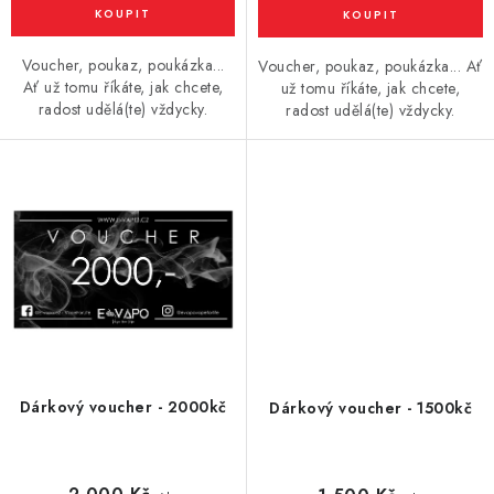
Vše o nákupu
Jak reklamovat či vrátit zboží
Recenze
Kontakty
Prodejny
Volná místa
Voucher, poukaz, poukázka...
Voucher, poukaz, poukázka... Ať
Ať už tomu říkáte, jak chcete,
už tomu říkáte, jak chcete,
radost udělá(te) vždycky.
radost udělá(te) vždycky.
Dárkový voucher - 2000kč
Dárkový voucher - 1500kč