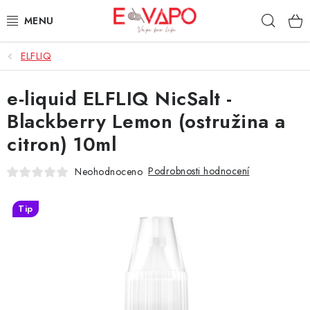
Přejít
Hleda
na
obsah
ELFLIQ
3D TISK
e-liquid ELFLIQ NicSalt -
TIPY ZA DOBROU CENU
Blackberry Lemon (ostružina a
AROMATA A PŘÍCHUTĚ
citron) 10ml
BÁZE
Podrobnosti hodnocení
Neohodnoceno
E-LIQUIDY
Tip
E-CIGARETY
NIKOTINOVÉ SÁČKY