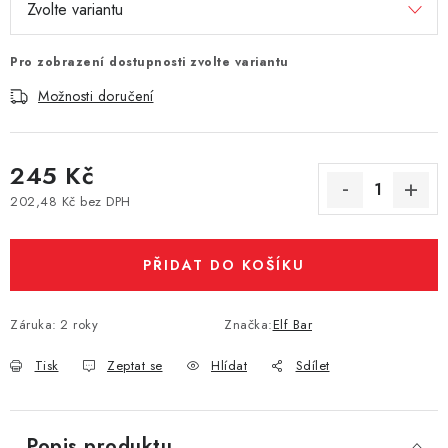
Vše o nákupu
Jak reklamovat či vrátit zboží
Recenze
Kontakty
Prodejny
Volná místa
Pro zobrazení dostupnosti zvolte variantu
Možnosti doručení
245 Kč
202,48 Kč bez DPH
Měrná cena:
PŘIDAT DO KOŠÍKU
Záruka
:
2 roky
Značka:
Elf Bar
Tisk
Zeptat se
Hlídat
Sdílet
Popis produktu