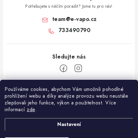
Potřebujete s něčím poradit? Jsme tu pro vás!
team
@
e-vapo.cz
733490790
Z
Používáme cookies, abychom Vám umožnili pohodlné
á
prohlížení webu a díky analýze provozu webu neustále
Facebook
p
zlepšovali jeho funkce, výkon a použitelnost. Více
informací
zde
.
a
Informace pro vás
t
Nastavení
í
Vše o nákupu
Copyright 2026
E-Vapo.cz
. Všechna práva vyhrazena.
Upravit nastavení