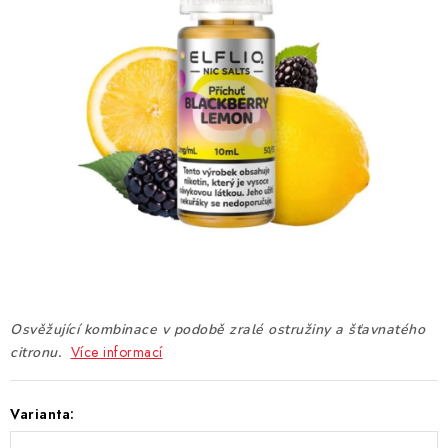
DÁRKOVÉ VOUCHERY
ATOMIZÉRY A CARTRIDGE
DIY
BATERIE A NABÍJEČKY
GRIPY & MODY
JEDNORÁZOVÉ A DOBÍJECÍ E-CIGARETY
NIKOTINOVÝ FILM
Osvěžující kombinace v podobě zralé ostružiny a šťavnatého
Více informací
citronu.
PŘÍSLUŠENSTVÍ
Varianta:
ZNAČKY