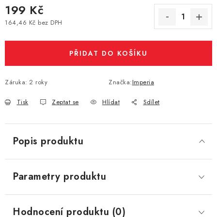
199 Kč
Vše o nákupu
Jak reklamovat či vrátit zboží
Recenze
164,46 Kč bez DPH
Kontakty
Prodejny
Volná místa
Měrná cena:
PŘIDAT DO KOŠÍKU
Záruka
:
2 roky
Značka:
Imperia
Tisk
Zeptat se
Hlídat
Sdílet
Popis produktu
Parametry produktu
Hodnocení produktu (0)