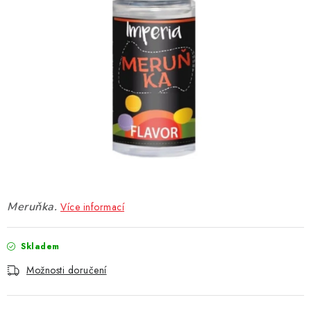
DÁRKOVÉ VOUCHERY
ATOMIZÉRY A CARTRIDGE
DIY
BATERIE A NABÍJEČKY
GRIPY & MODY
JEDNORÁZOVÉ A DOBÍJECÍ E-CIGARETY
Meruňka.
Více informací
NIKOTINOVÝ FILM
Skladem
PŘÍSLUŠENSTVÍ
Možnosti doručení
ZNAČKY