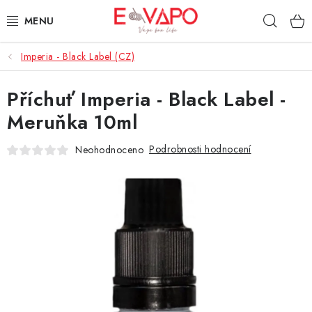
Přejít
Hleda
na
obsah
Imperia - Black Label (CZ)
3D TISK
Příchuť Imperia - Black Label -
TIPY ZA DOBROU CENU
Meruňka 10ml
AROMATA A PŘÍCHUTĚ
Podrobnosti hodnocení
Neohodnoceno
BÁZE
E-LIQUIDY
E-CIGARETY
NIKOTINOVÉ SÁČKY