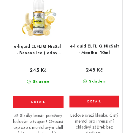
e-liquid ELFLIQ NicSalt
e-liquid ELFLIQ NicSalt
- Menthol 10ml
- Banana Ice (ledový
banán) 10ml
245 Kč
245 Kč
Skladem
Skladem
Ledově svěží klasika. Čistý
🧊 Sladký banán potažený
mentol pro intenzivní
ledovým závojem! Ovocná
chladivý zážitek bez
exploze s mentolovým chill