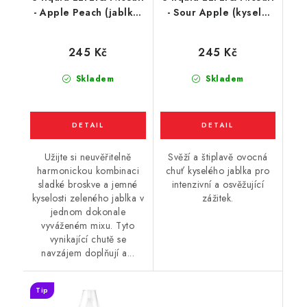
- Apple Peach (jablko,
- Sour Apple (kyselé
broskev) 10ml
jablko) 10ml
245 Kč
245 Kč
Skladem
Skladem
Užijte si neuvěřitelně
Svěží a štiplavě ovocná
harmonickou kombinaci
chuť kyselého jablka pro
sladké broskve a jemné
intenzivní a osvěžující
kyselosti zeleného jablka v
zážitek.
jednom dokonale
vyváženém mixu. Tyto
vynikající chutě se
navzájem doplňují a...
Tip