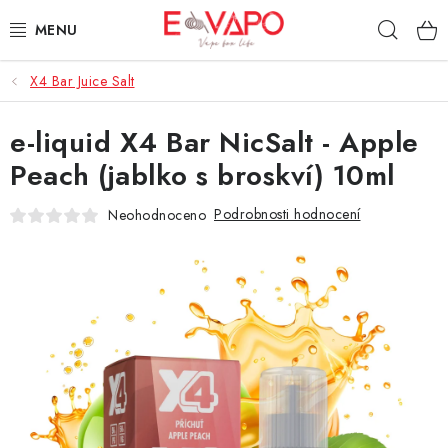
Přejít
Hleda
na
obsah
X4 Bar Juice Salt
3D TISK
e-liquid X4 Bar NicSalt - Apple
TIPY ZA DOBROU CENU
Peach (jablko s broskví) 10ml
AROMATA A PŘÍCHUTĚ
Podrobnosti hodnocení
Neohodnoceno
BÁZE
E-LIQUIDY
E-CIGARETY
NIKOTINOVÉ SÁČKY