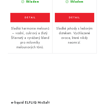
Skladem
Skladem
Sladká harmonie melounů
Sladké jahody s ledovým
– vodní, cukrový a žlutý.
dotekem. Vychlazené
Šťavnatý a vyvážený blend
ovoce, které nikdy
pro milovníky
neomrzí.
melounových tónů.
e-liquid ELFLIQ NicSalt