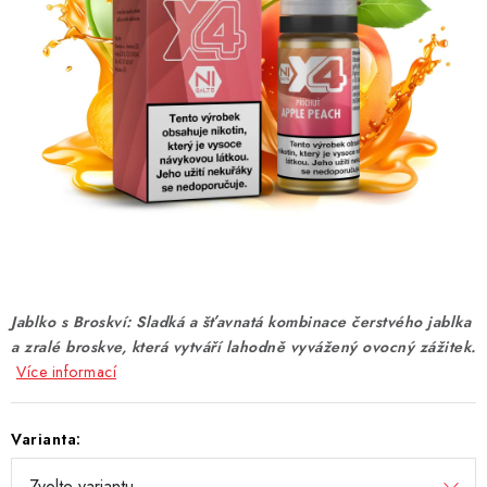
DÁRKOVÉ VOUCHERY
ATOMIZÉRY A CARTRIDGE
DIY
BATERIE A NABÍJEČKY
GRIPY & MODY
JEDNORÁZOVÉ A DOBÍJECÍ E-CIGARETY
Jablko s Broskví: Sladká a šťavnatá kombinace čerstvého jablka
NIKOTINOVÝ FILM
a zralé broskve, která vytváří lahodně vyvážený ovocný zážitek.
Více informací
PŘÍSLUŠENSTVÍ
Varianta:
ZNAČKY