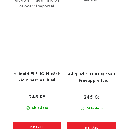
sladkosti.
efektem – ideál na léto i
celodenní vapování.
e-liquid ELFLIQ NicSalt
e-liquid ELFLIQ NicSalt
- Mix Berries 10ml
- Pineapple Ice
(Chladivý Ananas) 10ml
245 Kč
245 Kč
Skladem
Skladem