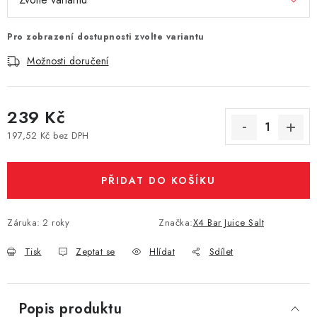
Vše o nákupu
Jak reklamovat či vrátit zboží
Recenze
Pro zobrazení dostupnosti zvolte variantu
Kontakty
Prodejny
Volná místa
Možnosti doručení
239 Kč
197,52 Kč bez DPH
Měrná cena:
PŘIDAT DO KOŠÍKU
Záruka
:
2 roky
Značka:
X4 Bar Juice Salt
Tisk
Zeptat se
Hlídat
Sdílet
Popis produktu