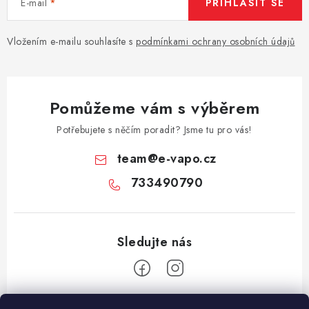
E-mail
PŘIHLÁSIT SE
Vložením e-mailu souhlasíte s
podmínkami ochrany osobních údajů
Pomůžeme vám s výběrem
Potřebujete s něčím poradit? Jsme tu pro vás!
team
@
e-vapo.cz
733490790
Z