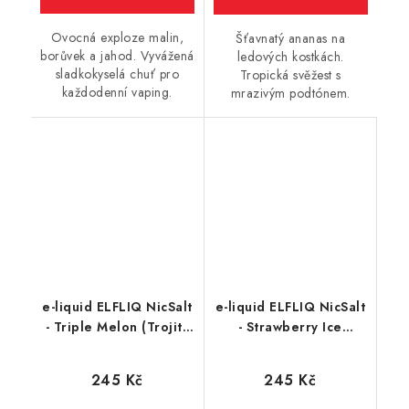
Ovocná exploze malin,
Šťavnatý ananas na
borůvek a jahod. Vyvážená
ledových kostkách.
sladkokyselá chuť pro
Tropická svěžest s
každodenní vaping.
mrazivým podtónem.
e-liquid ELFLIQ NicSalt
e-liquid ELFLIQ NicSalt
- Triple Melon (Trojitý
- Strawberry Ice
meloun) 10ml
(Chladivá Jahoda) 10ml
245 Kč
245 Kč