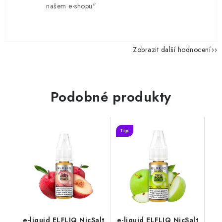
našem e-shopu"
Zobrazit další hodnocení
Podobné produkty
Tip
e-liquid ELFLIQ NicSalt
e-liquid ELFLIQ NicSalt