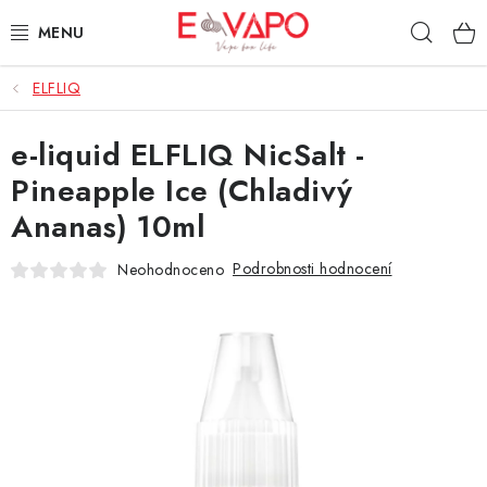
Přejít
Hleda
na
obsah
ELFLIQ
3D TISK
e-liquid ELFLIQ NicSalt -
TIPY ZA DOBROU CENU
Pineapple Ice (Chladivý
AROMATA A PŘÍCHUTĚ
Ananas) 10ml
BÁZE
Podrobnosti hodnocení
Neohodnoceno
E-LIQUIDY
E-CIGARETY
NIKOTINOVÉ SÁČKY