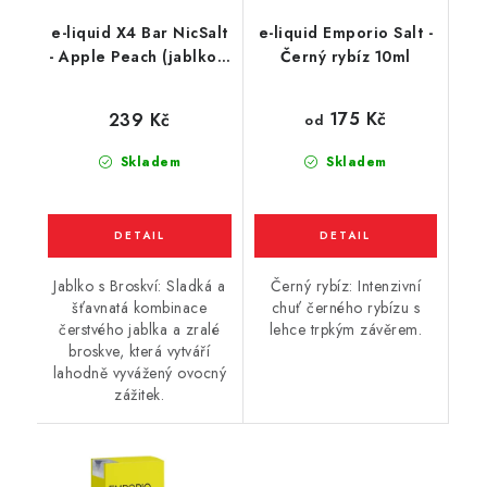
e-liquid X4 Bar NicSalt
e-liquid Emporio Salt -
- Apple Peach (jablko s
Černý rybíz 10ml
broskví) 10ml
175 Kč
239 Kč
od
Skladem
Skladem
Jablko s Broskví: Sladká a
Černý rybíz: Intenzivní
šťavnatá kombinace
chuť černého rybízu s
čerstvého jablka a zralé
lehce trpkým závěrem.
broskve, která vytváří
lahodně vyvážený ovocný
zážitek.