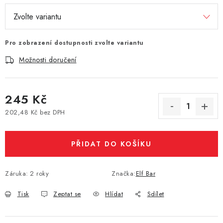
Vše o nákupu
Jak reklamovat či vrátit zboží
Recenze
Kontakty
Prodejny
Volná místa
Pro zobrazení dostupnosti zvolte variantu
Možnosti doručení
245 Kč
202,48 Kč bez DPH
Měrná cena:
PŘIDAT DO KOŠÍKU
Záruka
:
2 roky
Značka:
Elf Bar
Tisk
Zeptat se
Hlídat
Sdílet