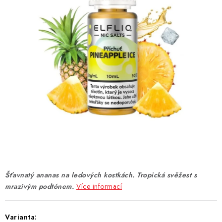
DÁRKOVÉ VOUCHERY
ATOMIZÉRY A CARTRIDGE
DIY
BATERIE A NABÍJEČKY
GRIPY & MODY
JEDNORÁZOVÉ A DOBÍJECÍ E-CIGARETY
NIKOTINOVÝ FILM
Šťavnatý ananas na ledových kostkách. Tropická svěžest s
PŘÍSLUŠENSTVÍ
mrazivým podtónem.
Více informací
ZNAČKY
Varianta: