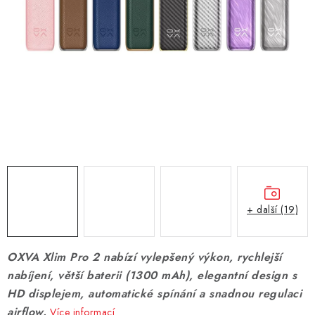
DÁRKOVÉ VOUCHERY
ATOMIZÉRY A CARTRIDGE
DIY
BATERIE A NABÍJEČKY
GRIPY & MODY
JEDNORÁZOVÉ A DOBÍJECÍ E-CIGARETY
+ další (19)
NIKOTINOVÝ FILM
OXVA Xlim Pro 2 nabízí vylepšený výkon, rychlejší
PŘÍSLUŠENSTVÍ
nabíjení, větší baterii (1300 mAh), elegantní design s
HD displejem, automatické spínání a snadnou regulaci
ZNAČKY
airflow.
Více informací