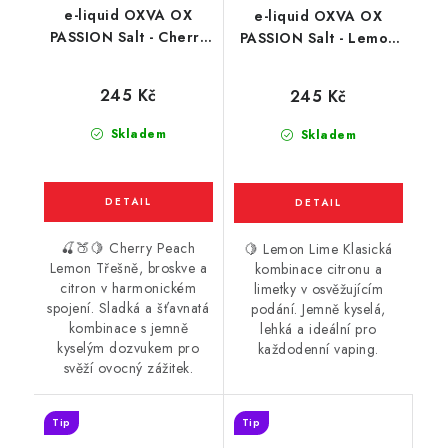
e-liquid OXVA OX
e-liquid OXVA OX
PASSION Salt - Cherry
PASSION Salt - Lemon
Peach Lemon (třešeň,
Lime (citron a limetka)
broskev a citron) 10ml
10ml
245 Kč
245 Kč
Skladem
Skladem
🍒🍑🍋 Cherry Peach
🍋 Lemon Lime Klasická
Lemon Třešně, broskve a
kombinace citronu a
citron v harmonickém
limetky v osvěžujícím
spojení. Sladká a šťavnatá
podání. Jemně kyselá,
kombinace s jemně
lehká a ideální pro
kyselým dozvukem pro
každodenní vaping.
svěží ovocný zážitek.
Tip
Tip