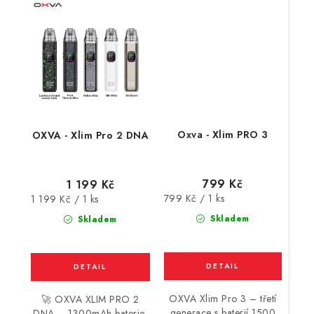
Oxva - Xlim PRO 3
OXVA - Xlim Pro 2 DNA
799 Kč
1 199 Kč
Měrná
Měrná
799 Kč / 1 ks
1 199 Kč / 1 ks
cena:
cena:
Skladem
Skladem
OXVA Xlim Pro 3 – třetí
🚀 OXVA XLIM PRO 2
generace s baterií 1500
DNA – 1300mAh baterie,