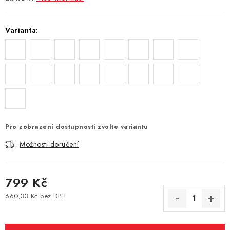
Vše o nákupu
Jak reklamovat či vrátit zboží
Recenze
Kontakty
Prodejny
Volná místa
Varianta:
Pro zobrazení dostupnosti zvolte variantu
Možnosti doručení
799 Kč
660,33 Kč bez DPH
Měrná cena: