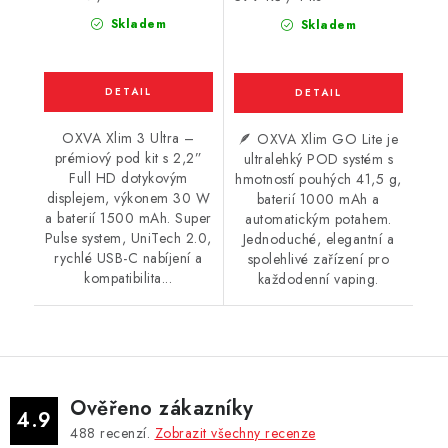
cena:
cena:
Skladem
Skladem
OXVA Xlim 3 Ultra –
🪶 OXVA Xlim GO Lite je
prémiový pod kit s 2,2”
ultralehký POD systém s
Full HD dotykovým
hmotností pouhých 41,5 g,
displejem, výkonem 30 W
baterií 1000 mAh a
a baterií 1500 mAh. Super
automatickým potahem.
Pulse system, UniTech 2.0,
Jednoduché, elegantní a
rychlé USB-C nabíjení a
spolehlivé zařízení pro
kompatibilita...
každodenní vaping.
Ověřeno zákazníky
4.9
488
recenzí.
Zobrazit všechny recenze