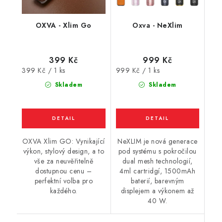
OXVA - Xlim Go
Oxva - NeXlim
399 Kč
999 Kč
Měrná
Měrná
399 Kč / 1 ks
999 Kč / 1 ks
cena:
cena:
Skladem
Skladem
OXVA Xlim GO: Vynikající
NeXLIM je nová generace
výkon, stylový design, a to
pod systému s pokročilou
vše za neuvěřitelně
dual mesh technologií,
dostupnou cenu –
4ml cartridgí, 1500mAh
perfektní volba pro
baterií, barevným
každého.
displejem a výkonem až
40 W.