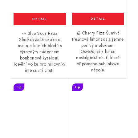
🍒 Cherry Fizz Šumivá
🍬 Blue Sour Razz
třešňová limonáda s jemně
Sladkokyselá exploze
perlivým efektem.
malin a lesních plodů s
Osvěžující a lehce
výrazným nádechem
nostalgická chuť, která
bonbonové kyselosti.
připomene bublinkové
Ideální volba pro milovníky
nápoje.
intenzivní chuti.
Tip
Tip