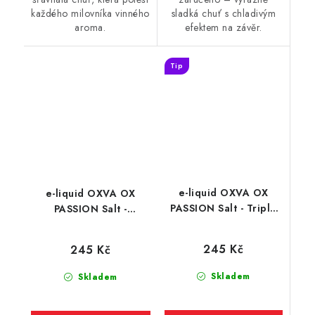
každého milovníka vinného
sladká chuť s chladivým
aroma.
efektem na závěr.
Tip
e-liquid OXVA OX
e-liquid OXVA OX
PASSION Salt - Triple
PASSION Salt -
Mango (mango) 10ml
Strawberry Raspberry
Cherry (jahoda, malina,
245 Kč
245 Kč
třešeň) 10ml
Skladem
Skladem