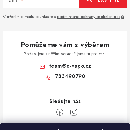
E-mail
PŘIHLÁSIT SE
Vložením e-mailu souhlasíte s
podmínkami ochrany osobních údajů
Pomůžeme vám s výběrem
Potřebujete s něčím poradit? Jsme tu pro vás!
team
@
e-vapo.cz
733490790
Z