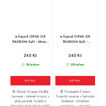
e-liquid OXVA OX
e-liquid OXVA OX
PASSION Salt - Mixed
PASSION Salt -
Grapes (červené a
Pineapple Freeze
zelené hrozny) 10ml
(ledový ananas) 10ml
245 Kč
245 Kč
Skladem
Skladem
🍇 Mixed Grapes Sladké
🍍 Pineapple Freeze
červené i zelené hrozny v
Tropický ananas s ledovým
plné parádě. Kulatá a
dotekem. Osvěžení
šťavnatá chuť, která potěší
zaručeno – výrazně