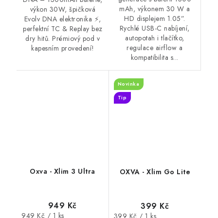
mAh, výkonem 30 W a
výkon 30W, špičková
HD displejem 1.05”.
Evolv DNA elektronika ⚡,
Rychlé USB-C nabíjení,
perfektní TC & Replay bez
autopotah i tlačítko,
dry hitů. Prémiový pod v
regulace airflow a
kapesním provedení!
kompatibilita s...
Novinka
Tip
Oxva - Xlim 3 Ultra
OXVA - Xlim Go Lite
949 Kč
399 Kč
Měrná
949 Kč / 1 ks
Měrná
399 Kč / 1 ks