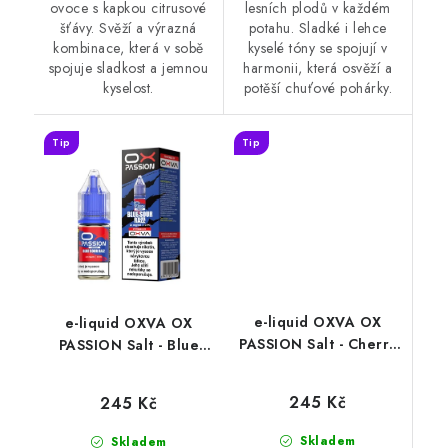
ovoce s kapkou citrusové
lesních plodů v každém
šťávy. Svěží a výrazná
potahu. Sladké i lehce
kombinace, která v sobě
kyselé tóny se spojují v
spojuje sladkost a jemnou
harmonii, která osvěží a
kyselost.
potěší chuťové pohárky.
Tip
Tip
e-liquid OXVA OX
e-liquid OXVA OX
PASSION Salt - Cherry
PASSION Salt - Blue
Fizz (ledová třešeň)
Sour Razz (kombinace
10ml
sladké borůvky a
245 Kč
245 Kč
kyselé maliny) 10ml
Skladem
Skladem