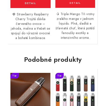
🥭 Triple Mango Tři vrstvy
🍓 Strawberry Raspberry
zralého manga v jednom
Cherry Trojitá dávka
liquidu. Plná, sladká a
červeného ovoce –
šťavnatá chuť, která potěší
jahoda, malina a třešeň se
fanoušky exotiky a
spojují do výrazně ovocné
intenzivního aroma.
a bohaté kombinace.
Podobné produkty
Tip
Tip