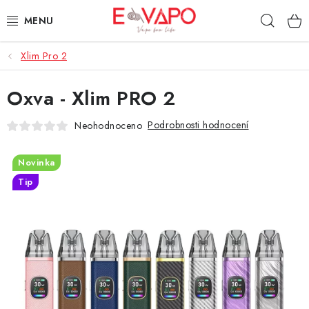
Přejít
Hleda
na
obsah
Xlim Pro 2
3D TISK
Oxva - Xlim PRO 2
TIPY ZA DOBROU CENU
Podrobnosti hodnocení
Neohodnoceno
AROMATA A PŘÍCHUTĚ
Novinka
BÁZE
Tip
E-LIQUIDY
E-CIGARETY
NIKOTINOVÉ SÁČKY