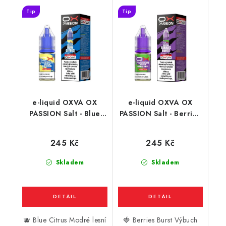
Tip
Tip
e-liquid OXVA OX
e-liquid OXVA OX
PASSION Salt - Blue
PASSION Salt - Berries
Citrus (borůvky a
Burst (ostružiny,
citron) 10ml
borůvky a lesní jahody)
245 Kč
245 Kč
10ml
Skladem
Skladem
🫐 Blue Citrus Modré lesní
🍓 Berries Burst Výbuch