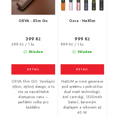
OXVA - Xlim Go
Oxva - NeXlim
399 Kč
999 Kč
Měrná
Měrná
399 Kč / 1 ks
999 Kč / 1 ks
cena:
cena:
Skladem
Skladem
OXVA Xlim GO: Vynikající
NeXLIM je nová generace
výkon, stylový design, a to
pod systému s pokročilou
vše za neuvěřitelně
dual mesh technologií,
dostupnou cenu –
4ml cartridgí, 1500mAh
perfektní volba pro
baterií, barevným
každého.
displejem a výkonem až
40 W.