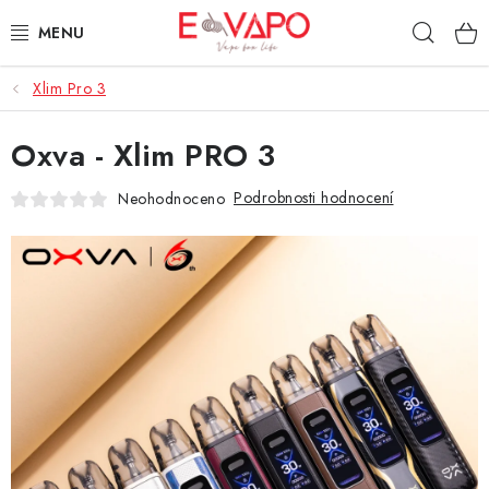
Přejít
Hleda
na
obsah
Xlim Pro 3
3D TISK
Oxva - Xlim PRO 3
TIPY ZA DOBROU CENU
Podrobnosti hodnocení
Neohodnoceno
AROMATA A PŘÍCHUTĚ
BÁZE
E-LIQUIDY
E-CIGARETY
NIKOTINOVÉ SÁČKY