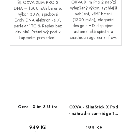
OXVA Xlim Pro 2 nabízí
🚀 OXVA XLIM PRO 2
vylepšený výkon, rychlejší
DNA – 1300mAh baterie,
nabíjení, větší baterii
výkon 30W, špičková
(1300 mAh), elegantní
Evolv DNA elektronika ⚡,
design s HD displejem,
perfektní TC & Replay bez
automatické spínání a
dry hitů. Prémiový pod v
snadnou regulaci airflow.
kapesním provedení!
Oxva - Xlim 3 Ultra
OXVA - SlimStick X Pod
- náhradní cartridge 1,0
ohm - 2Pack (2ml)
949 Kč
199 Kč