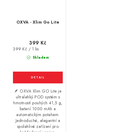
OXVA - Xlim Go Lite
399 Kč
Měrná
399 Kč / 1 ks
cena:
Skladem
🪶 OXVA Xlim GO Lite je
ultralehký POD systém s
hmotností pouhých 41,5 g,
baterií 1000 mAh a
automatickým potahem.
Jednoduché, elegantní a
spolehlivé zařízení pro