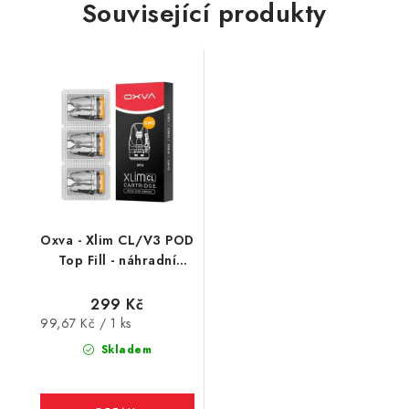
Související produkty
Oxva - Xlim CL/V3 POD
Top Fill - náhradní
cartridge - 3Pack (2ml)
299 Kč
Měrná
99,67 Kč / 1 ks
cena:
Skladem