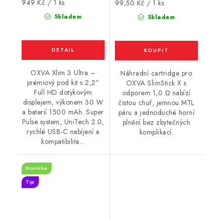
Měrná
949 Kč / 1 ks
Měrná
99,50 Kč / 1 ks
cena:
cena:
Skladem
Skladem
OXVA Xlim 3 Ultra –
Náhradní cartridge pro
prémiový pod kit s 2,2”
OXVA SlimStick X s
Full HD dotykovým
odporem 1,0 Ω nabízí
displejem, výkonem 30 W
čistou chuť, jemnou MTL
a baterií 1500 mAh. Super
páru a jednoduché horní
Pulse system, UniTech 2.0,
plnění bez zbytečných
rychlé USB-C nabíjení a
komplikací.
kompatibilita...
Novinka
Tip