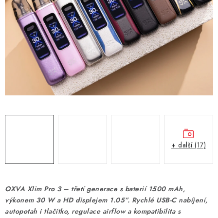
DÁRKOVÉ VOUCHERY
ATOMIZÉRY A CARTRIDGE
DIY
BATERIE A NABÍJEČKY
GRIPY & MODY
JEDNORÁZOVÉ A DOBÍJECÍ E-CIGARETY
+ další (17)
NIKOTINOVÝ FILM
PŘÍSLUŠENSTVÍ
OXVA Xlim Pro 3 – třetí generace s baterií 1500 mAh,
výkonem 30 W a HD displejem 1.05”. Rychlé USB-C nabíjení,
ZNAČKY
autopotah i tlačítko, regulace airflow a kompatibilita s