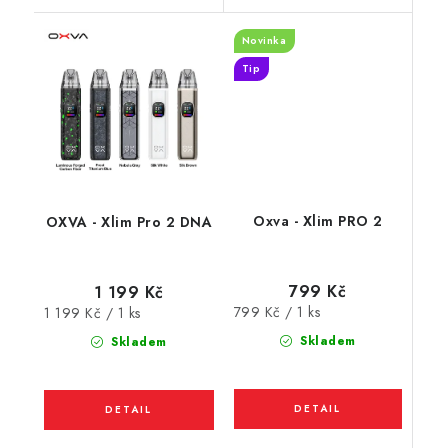
Novinka
Tip
Oxva - Xlim PRO 2
OXVA - Xlim Pro 2 DNA
799 Kč
1 199 Kč
Měrná
Měrná
799 Kč / 1 ks
1 199 Kč / 1 ks
cena:
cena:
Skladem
Skladem