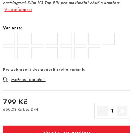
cartridgemi Xlim V3 Top Fill pro maximální chuť a komfort.
Vše o nákupu
Jak reklamovat či vrátit zboží
Recenze
Více informací
Kontakty
Prodejny
Volná místa
Varianta:
Pro zobrazení dostupnosti zvolte variantu
Možnosti doručení
799 Kč
660,33 Kč bez DPH
Měrná cena: