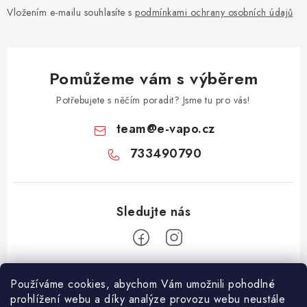
Vložením e-mailu souhlasíte s
podmínkami ochrany osobních údajů
Pomůžeme vám s výběrem
Potřebujete s něčím poradit? Jsme tu pro vás!
team
@
e-vapo.cz
733490790
Z
Používáme cookies, abychom Vám umožnili pohodlné
á
prohlížení webu a díky analýze provozu webu neustále