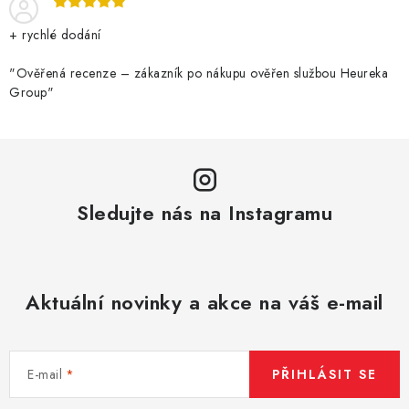
p
r
+ rychlé dodání
v
k
"Ověřená recenze – zákazník po nákupu ověřen službou Heureka
Group"
y
v
ý
p
i
Sledujte nás na Instagramu
s
u
Aktuální novinky a akce na váš e-mail
E-mail
PŘIHLÁSIT SE