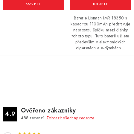
Vše o nákupu
Jak reklamovat či vrátit zboží
Recenze
Kontakty
Prodejny
Volná místa
Baterie Listman IMR 18350 s
kapacitou 1100mAh představuje
naprostou špičku mezi články
tohoto typu. Tuto baterii užijete
především v elektronických
cigaretách a e-dýmkách....
O
v
l
á
d
Ověřeno zákazníky
a
4.9
488
recenzí.
Zobrazit všechny recenze
c
í