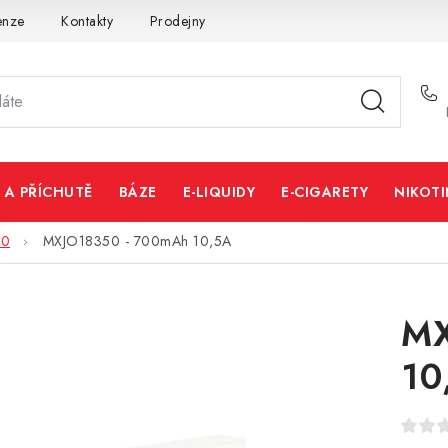
enze
Kontakty
Prodejny
Volná místa
 A PŘÍCHUTĚ
BÁZE
E-LIQUIDY
E-CIGARETY
NIKOT
50
MXJO18350 - 700mAh 10,5A
MX
10