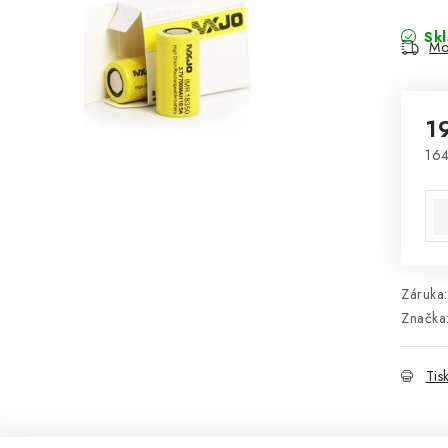
Sk
Mo
1
164
Mě
Záruka
:
Značka
Tis