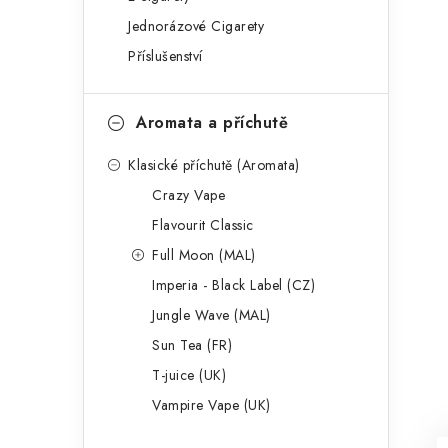
g
r
Jednorázové Cigarety
o
Příslušenství
a
r
n
i
Aromata a příchutě
e
n
Klasické příchutě (Aromata)
í
Crazy Vape
p
Flavourit Classic
a
Full Moon (MAL)
Imperia - Black Label (CZ)
n
Jungle Wave (MAL)
e
Sun Tea (FR)
l
T-juice (UK)
Vampire Vape (UK)