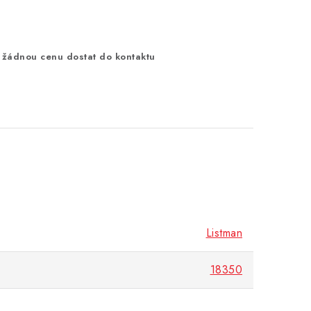
 žádnou cenu dostat do kontaktu
Listman
18350