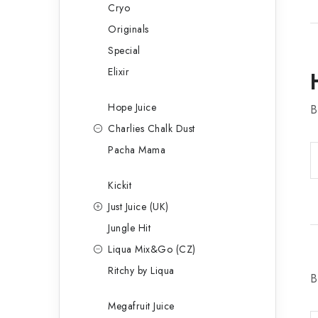
Cryo
Originals
Special
Elixir
Hope Juice
B
Charlies Chalk Dust
Pacha Mama
Kickit
Just Juice (UK)
Jungle Hit
Liqua Mix&Go (CZ)
Ritchy by Liqua
B
Megafruit Juice