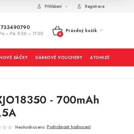
Přihlášení
Registrace
733490790
Prázdný košík
Po – Pá: 9:30 – 17:30
NÁKUPNÍ
KOŠÍK
INOVÉ SÁČKY
DÁRKOVÉ VOUCHERY
ATOMIZÉRY A CART
JO18350 - 700mAh
,5A
Podrobnosti hodnocení
Neohodnoceno