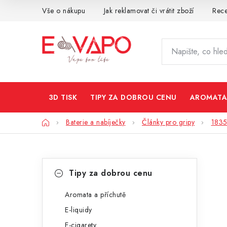
Přejít
Vše o nákupu
Jak reklamovat či vrátit zboží
Rec
na
obsah
3D TISK
TIPY ZA DOBROU CENU
AROMATA
Domů
Baterie a nabíječky
Články pro gripy
183
P
K
Přeskočit
Tipy za dobrou cenu
kategorie
a
o
t
Aromata a příchutě
s
E-liquidy
e
t
E-cigarety