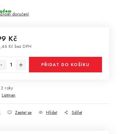
ladem
žnosti doručení
99 Kč
,46 Kč bez DPH
rná cena:
PŘIDAT DO KOŠÍKU
2 roky
:
Listman
k
Zeptat se
Hlídat
Sdílet