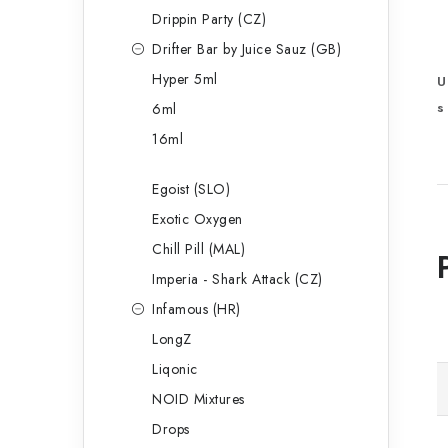
Drippin Party (CZ)
Drifter Bar by Juice Sauz (GB)
Hyper 5ml
U
s
6ml
16ml
Egoist (SLO)
Exotic Oxygen
Chill Pill (MAL)
Imperia - Shark Attack (CZ)
Infamous (HR)
LongZ
Liqonic
NOID Mixtures
Drops