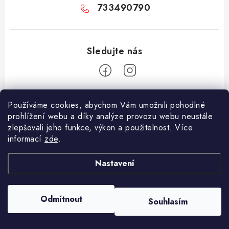
733490790
Z
Používáme cookies, abychom Vám umožnili pohodlné
á
prohlížení webu a díky analýze provozu webu neustále
Facebook
p
zlepšovali jeho funkce, výkon a použitelnost. Více
informací
zde
.
a
Informace pro vás
t
Nastavení
í
Vše o nákupu
Copyright 2026
E-Vapo.cz
. Všechna práva vyhrazena.
Upravit nastavení
Jak reklamovat či vrátit zboží
cookies
Odmítnout
Souhlasím
Vytvořil Shoptet
Recenze
Používáme
ověření věku Adulto
Kontakty