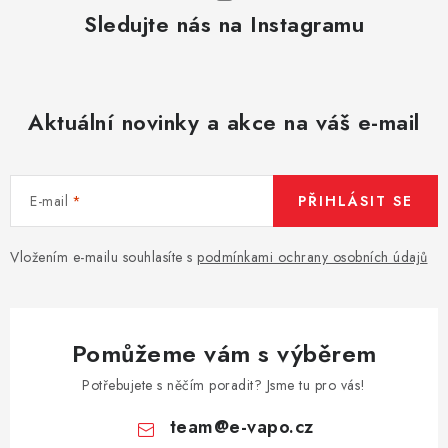
Sledujte nás na Instagramu
Vše o nákupu
Jak reklamovat či vrátit zboží
Recenze
Kontakty
Prodejny
Volná místa
Aktuální novinky a akce na váš e-mail
E-mail
PŘIHLÁSIT SE
Vložením e-mailu souhlasíte s
podmínkami ochrany osobních údajů
Pomůžeme vám s výběrem
Potřebujete s něčím poradit? Jsme tu pro vás!
team
@
e-vapo.cz