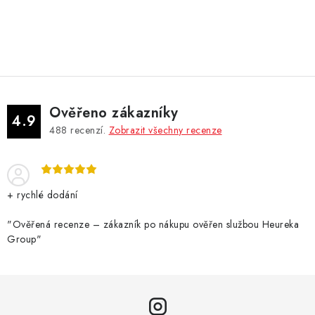
DÁRKOVÉ VOUCHERY
ATOMIZÉRY A CARTRIDGE
DIY
Ověřeno zákazníky
BATERIE A NABÍJEČKY
4.9
488
recenzí.
Zobrazit všechny recenze
GRIPY & MODY
JEDNORÁZOVÉ A DOBÍJECÍ E-CIGARETY
+ rychlé dodání
NIKOTINOVÝ FILM
"Ověřená recenze – zákazník po nákupu ověřen službou Heureka
Group"
PŘÍSLUŠENSTVÍ
ZNAČKY