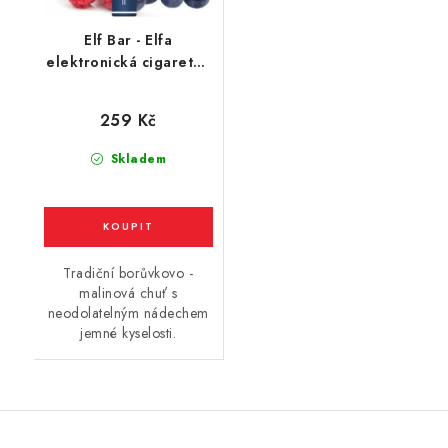
Elf Bar - Elfa
elektronická cigareta -
Blueberry Sour
Raspberry (kyselá
259 Kč
borůvka a malina)
20mg
Skladem
Tradiční borůvkovo -
malinová chuť s
neodolatelným nádechem
jemné kyselosti.