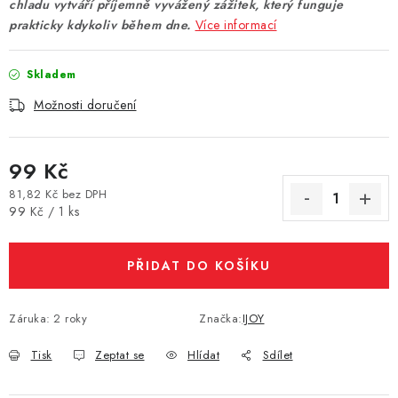
chladu vytváří příjemně vyvážený zážitek, který funguje
Vše o nákupu
Jak reklamovat či vrátit zboží
Recenze
prakticky kdykoliv během dne.
Více informací
Kontakty
Prodejny
Volná místa
Skladem
Možnosti doručení
99 Kč
81,82 Kč bez DPH
Měrná cena:
99 Kč / 1 ks
PŘIDAT DO KOŠÍKU
Záruka
:
2 roky
Značka:
IJOY
Tisk
Zeptat se
Hlídat
Sdílet