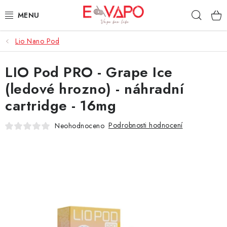
Přejít
Hleda
na
obsah
Lio Nano Pod
3D TISK
LIO Pod PRO - Grape Ice
TIPY ZA DOBROU CENU
(ledové hrozno) - náhradní
AROMATA A PŘÍCHUTĚ
cartridge - 16mg
BÁZE
Podrobnosti hodnocení
Neohodnoceno
E-LIQUIDY
E-CIGARETY
NIKOTINOVÉ SÁČKY