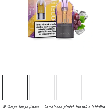
DÁRKOVÉ VOUCHERY
ATOMIZÉRY A CARTRIDGE
DIY
BATERIE A NABÍJEČKY
GRIPY & MODY
JEDNORÁZOVÉ A DOBÍJECÍ E-CIGARETY
NIKOTINOVÝ FILM
PŘÍSLUŠENSTVÍ
ZNAČKY
🍇 Grape Ice je jistota – kombinace plných hroznů a lehkého