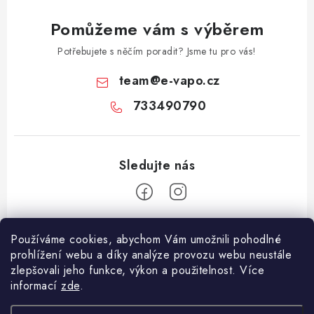
Pomůžeme vám s výběrem
Potřebujete s něčím poradit? Jsme tu pro vás!
team
@
e-vapo.cz
733490790
Z
Používáme cookies, abychom Vám umožnili pohodlné
á
prohlížení webu a díky analýze provozu webu neustále
Facebook
p
zlepšovali jeho funkce, výkon a použitelnost. Více
informací
zde
.
a
Informace pro vás
t