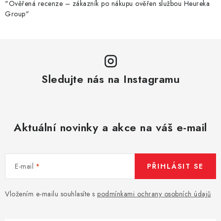
k
"Ověřená recenze – zákazník po nákupu ověřen službou Heureka
Group"
y
v
ý
p
i
Sledujte nás na Instagramu
s
u
Aktuální novinky a akce na váš e-mail
E-mail
PŘIHLÁSIT SE
Vložením e-mailu souhlasíte s
podmínkami ochrany osobních údajů