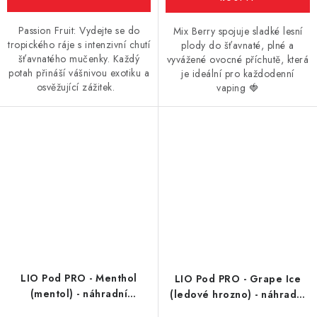
Passion Fruit: Vydejte se do
Mix Berry spojuje sladké lesní
tropického ráje s intenzivní chutí
plody do šťavnaté, plné a
šťavnatého mučenky. Každý
vyvážené ovocné příchutě, která
potah přináší vášnivou exotiku a
je ideální pro každodenní
osvěžující zážitek.
vaping 🍓
LIO Pod PRO - Menthol
LIO Pod PRO - Grape Ice
(mentol) - náhradní
(ledové hrozno) - náhradní
cartridge - 16mg
cartridge - 16mg