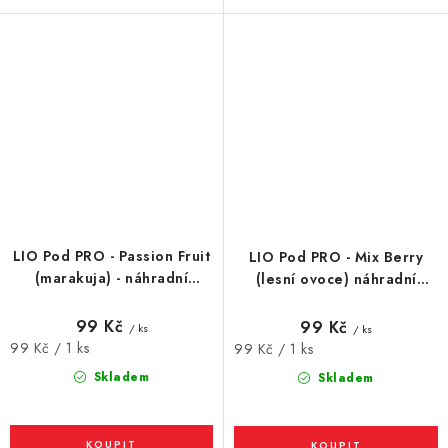
LIO Pod PRO - Passion Fruit
LIO Pod PRO - Mix Berry
(marakuja) - náhradní
(lesní ovoce) náhradní
cartridge - 16mg
cartridge - 16mg
99 Kč
99 Kč
/ ks
/ ks
Měrná
99 Kč / 1 ks
Měrná
99 Kč / 1 ks
cena:
cena:
Skladem
Skladem