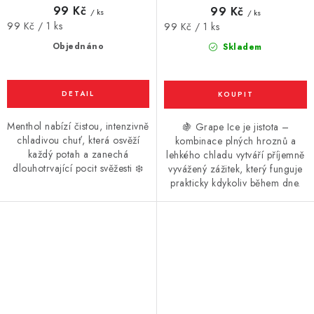
99 Kč
99 Kč
/ ks
/ ks
Měrná
99 Kč / 1 ks
Měrná
99 Kč / 1 ks
cena:
cena:
Objednáno
Skladem
Menthol nabízí čistou, intenzivně
🍇 Grape Ice je jistota –
chladivou chuť, která osvěží
kombinace plných hroznů a
každý potah a zanechá
lehkého chladu vytváří příjemně
dlouhotrvající pocit svěžesti ❄️
vyvážený zážitek, který funguje
prakticky kdykoliv během dne.