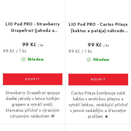
LIO Pod PRO - Strawberry
LIO Pod PRO - Cactus Pitaya
Grapefruit (jahoda a
(kaktus a patája) náhradní
grapfruit) náhradní
cartridge - 16mg
cartridge - 16mg
99 Kč
99 Kč
/ ks
/ ks
Měrná
99 Kč / 1 ks
Měrná
99 Kč / 1 ks
cena:
cena:
Skladem
Skladem
Strawberry Grapefruit spojuje
Cactus Pitaya kombinuje svěží
sladké jahody s lehce hořkým
kaktus s exotickou pitayou a
grepem a vytváří svěží,
vytváří lehkou, osvěžující příchuť
šťavnatou příchuť s výrazným
s jemně nasládlým a šťavnatým
citrusovým nádechem 🍓
profilem 🌵