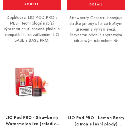
Vše o nákupu
Jak reklamovat či vrátit zboží
Recenze
Kontakty
Prodejny
Volná místa
Doplňovací LIO POD PRO s
Strawberry Grapefruit spojuje
MESH technologií nabízí
sladké jahody s lehce hořkým
výraznou chuť, snadné plnění a
grepem a vytváří svěží,
kompatibilitu se zařízeními LIO
šťavnatou příchuť s výrazným
BASE a BASE PRO.
citrusovým nádechem 🍓
LIO Pod PRO - Strawberry
LIO Pod PRO - Lemon Berry
Watermelon Ice (chladivá
(citron a lesní plody)