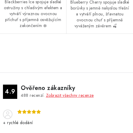
Blackberries Ice spojuje sladké
Blueberry Cherry spojuje sladké
ostružiny s chladivým efektem a
borůvky s jemně nakyslou třešní
vytváří výraznou ovocnou
a vytváří plnou, šťavnatou
příchuť s příjemně osvěžujícím
ovocnou chuť s příjemně
zakončením ❄️
vyváženým závěrem 🍒
O
v
l
á
d
Ověřeno zákazníky
a
4.9
488
recenzí.
Zobrazit všechny recenze
c
í
p
r
+ rychlé dodání
v