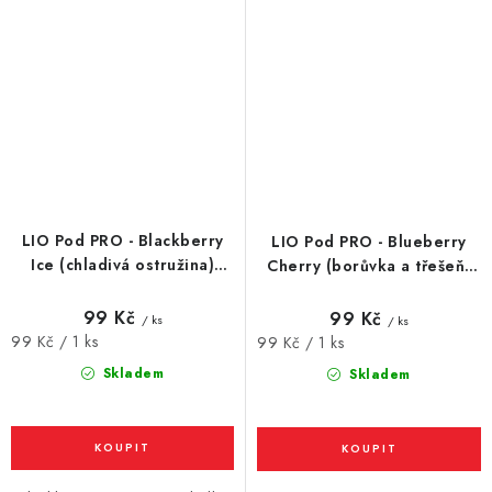
LIO Pod PRO - Blackberry
LIO Pod PRO - Blueberry
Ice (chladivá ostružina)
Cherry (borůvka a třešeň)
náhradní cartridge - 16mg
náhradní cartridge - 16mg
99 Kč
99 Kč
/ ks
/ ks
Měrná
99 Kč / 1 ks
Měrná
99 Kč / 1 ks
cena:
cena:
Skladem
Skladem