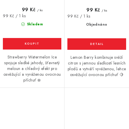
jahoda a meloun) náhradní
náhradní cartridge - 16mg
cartridge - 16mg
99 Kč
99 Kč
/ ks
/ ks
Měrná
99 Kč / 1 ks
Měrná
99 Kč / 1 ks
cena:
cena:
Skladem
Objednáno
Strawberry Watermelon Ice
Lemon Berry kombinuje svěží
spojuje sladké jahody, šťavnatý
citron s jemnou sladkostí lesních
meloun a chladivý efekt pro
plodů a vytváří vyváženou, lehce
osvěžující a vyváženou ovocnou
osvěžující ovocnou příchuť 🍋
příchuť ❄️