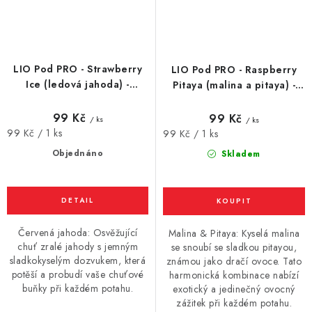
LIO Pod PRO - Strawberry
LIO Pod PRO - Raspberry
Ice (ledová jahoda) -
Pitaya (malina a pitaya) -
náhradní cartridge - 16mg
náhradní cartridge - 16mg
99 Kč
99 Kč
/ ks
/ ks
Měrná
99 Kč / 1 ks
Měrná
99 Kč / 1 ks
cena:
cena:
Objednáno
Skladem
Červená jahoda: Osvěžující
Malina & Pitaya: Kyselá malina
chuť zralé jahody s jemným
se snoubí se sladkou pitayou,
sladkokyselým dozvukem, která
známou jako dračí ovoce. Tato
potěší a probudí vaše chuťové
harmonická kombinace nabízí
buňky při každém potahu.
exotický a jedinečný ovocný
zážitek při každém potahu.