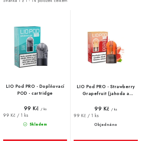
i
e
DÁRKOVÉ VOUCHERY
Stránka
1
z
1
-
14
položek celkem
s
n
ATOMIZÉRY A CARTRIDGE
p
í
r
p
DIY
o
r
d
o
BATERIE A NABÍJEČKY
u
d
k
u
GRIPY & MODY
t
k
ů
t
JEDNORÁZOVÉ A DOBÍJECÍ E-CIGARETY
LIO Pod PRO - Doplňovací
LIO Pod PRO - Strawberry
ů
POD - cartridge
Grapefruit (jahoda a
NIKOTINOVÝ FILM
grapfruit) náhradní
cartridge - Bez nikotinu
99 Kč
99 Kč
/ ks
/ ks
Měrná
PŘÍSLUŠENSTVÍ
99 Kč / 1 ks
Měrná
99 Kč / 1 ks
cena:
cena:
Skladem
Objednáno
ZNAČKY