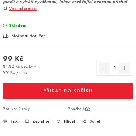
plodů a vytváří vyváženou, lehce osvěžující ovocnou příchuť
Vše o nákupu
Jak reklamovat či vrátit zboží
Recenze
🍋
Více informací
Kontakty
Prodejny
Volná místa
Skladem
Možnosti doručení
99 Kč
81,82 Kč bez DPH
Měrná cena:
99 Kč / 1 ks
PŘIDAT DO KOŠÍKU
Záruka
:
2 roky
Značka:
IJOY
Tisk
Zeptat se
Hlídat
Sdílet