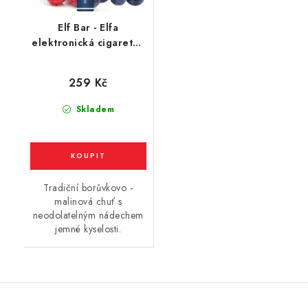
Elf Bar - Elfa
elektronická cigareta -
Blueberry Sour
Raspberry (kyselá
259 Kč
borůvka a malina)
20mg
Skladem
Tradiční borůvkovo -
malinová chuť s
neodolatelným nádechem
jemné kyselosti.