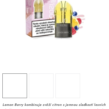
DÁRKOVÉ VOUCHERY
ATOMIZÉRY A CARTRIDGE
DIY
BATERIE A NABÍJEČKY
GRIPY & MODY
JEDNORÁZOVÉ A DOBÍJECÍ E-CIGARETY
NIKOTINOVÝ FILM
PŘÍSLUŠENSTVÍ
ZNAČKY
Lemon Berry kombinuje svěží citron s jemnou sladkostí lesních