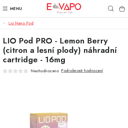
Přejít
Hleda
na
obsah
Lio Nano Pod
3D TISK
LIO Pod PRO - Lemon Berry
TIPY ZA DOBROU CENU
(citron a lesní plody) náhradní
AROMATA A PŘÍCHUTĚ
cartridge - 16mg
BÁZE
Podrobnosti hodnocení
Neohodnoceno
E-LIQUIDY
E-CIGARETY
NIKOTINOVÉ SÁČKY