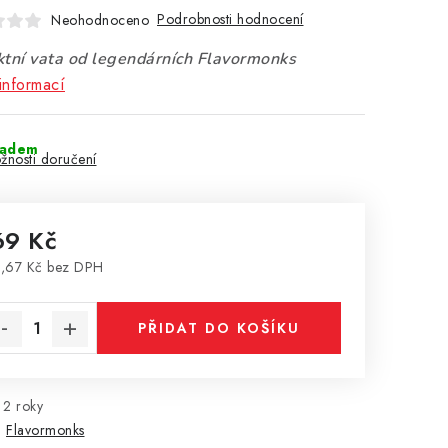
Podrobnosti hodnocení
Neohodnoceno
ktní vata od legendárních Flavormonks
informací
ladem
žnosti doručení
69 Kč
,67 Kč bez DPH
rná cena:
PŘIDAT DO KOŠÍKU
2 roky
:
Flavormonks