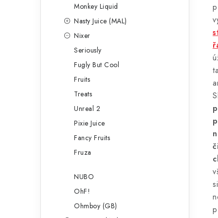
Monkey Liquid
p
v
Nasty Juice (MAL)
s
Nixer
ř
Seriously
ú
Fugly But Cool
t
Fruits
a
Treats
S
p
Unreal 2
p
Pixie Juice
n
Fancy Fruits
č
Fruza
c
v
NUBO
s
OhF!
n
Ohmboy (GB)
p