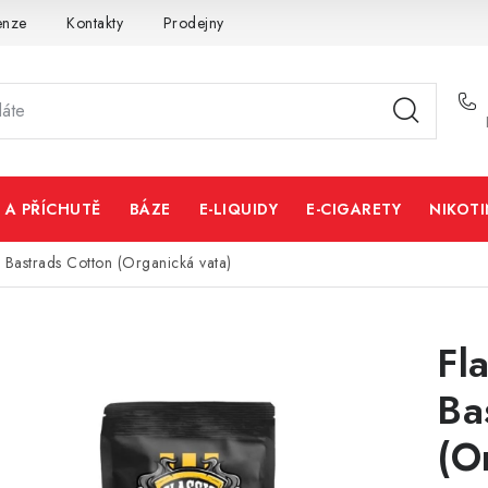
enze
Kontakty
Prodejny
Volná místa
 A PŘÍCHUTĚ
BÁZE
E-LIQUIDY
E-CIGARETY
NIKOT
 Bastrads Cotton (Organická vata)
Fl
Ba
(O