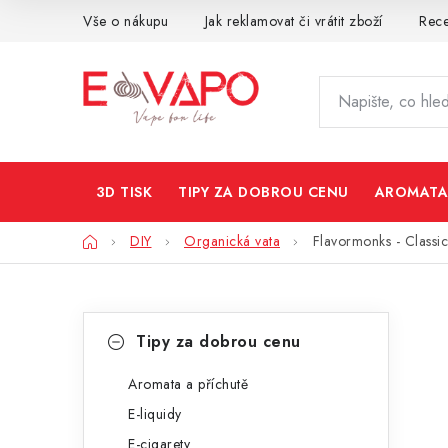
Přejít
Vše o nákupu
Jak reklamovat či vrátit zboží
Rec
na
obsah
3D TISK
TIPY ZA DOBROU CENU
AROMATA
Domů
DIY
Organická vata
Flavormonks - Classic
P
K
Přeskočit
Tipy za dobrou cenu
kategorie
a
o
t
Aromata a příchutě
s
E-liquidy
e
t
E-cigarety