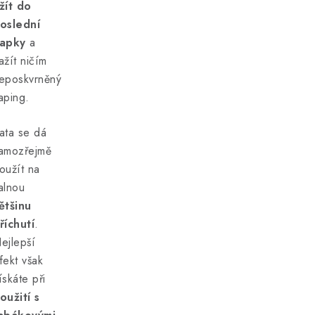
žít do
oslední
apky
a
ažít ničím
eposkvrněný
aping.
ata se dá
amozřejmě
oužít na
alnou
ětšinu
říchutí
.
ejlepší
fekt však
ískáte při
oužití s