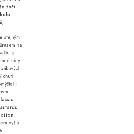
še točí
kolo
ěj
.
e stejným
ůrazem na
valitu a
emné tóny
abákových
říchutí
ymýšleli i
ovou
lassic
astards
otton
,
terá vyšla
ři