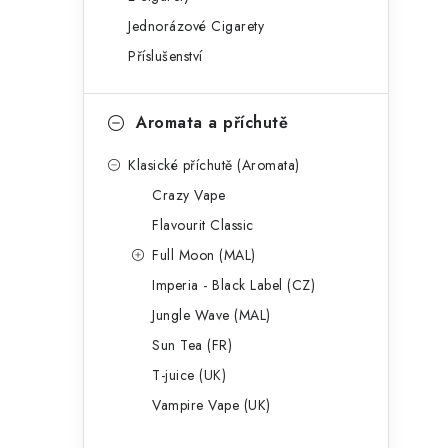
g
r
Jednorázové Cigarety
o
Příslušenství
a
r
n
i
Aromata a příchutě
e
n
Klasické příchutě (Aromata)
í
Crazy Vape
p
Flavourit Classic
a
Full Moon (MAL)
Imperia - Black Label (CZ)
n
Jungle Wave (MAL)
e
Sun Tea (FR)
l
T-juice (UK)
Vampire Vape (UK)