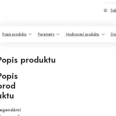
Tis
Popis produktu
Parametry
Hodnocení produktu
Di
Popis produktu
Popis
prod
uktu
egendární