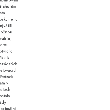
abákovými
říchutěmi
.
ata
oskytne tu
ejvětší
ožnou
valitu
,
terou
otvrdilo
ěkolik
ezávislých
estovacích
tředisek.
ata v
estech
ostala
ždy
aximální