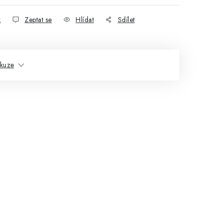
k
Zeptat se
Hlídat
Sdílet
skuze