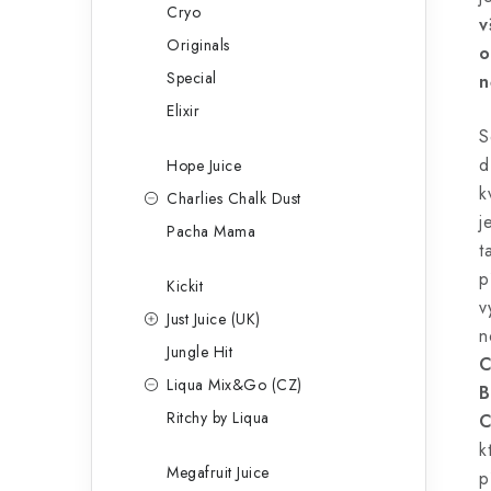
Cryo
v
Originals
o
Special
n
Elixir
S
d
Hope Juice
k
Charlies Chalk Dust
j
Pacha Mama
t
p
Kickit
v
Just Juice (UK)
n
Jungle Hit
C
Liqua Mix&Go (CZ)
B
Ritchy by Liqua
C
k
Megafruit Juice
p