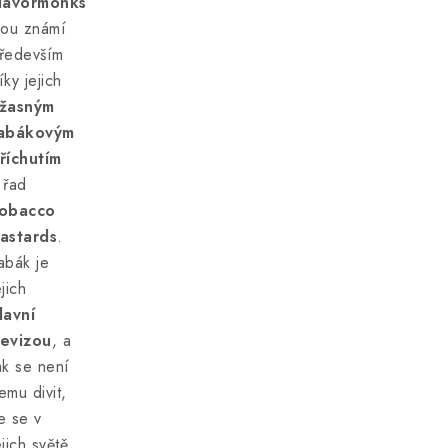
lavormonks
sou známí
ředevším
íky jejich
žasným
abákovým
říchutím
 řad
obacco
astards
.
abák je
ejich
lavní
evizou
, a
ak se není
emu divit,
e se v
ejich světě