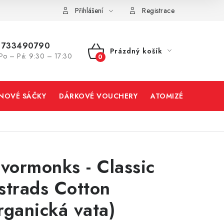
Přihlášení
Registrace
733490790
Prázdný košík
Po – Pá: 9:30 – 17:30
NÁKUPNÍ
KOŠÍK
INOVÉ SÁČKY
DÁRKOVÉ VOUCHERY
ATOMIZÉRY A CART
avormonks - Classic
strads Cotton
rganická vata)