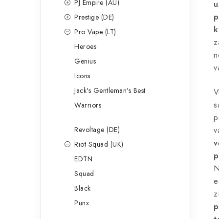
PJ Empire (AU)
u
p
Prestige (DE)
k
Pro Vape (LT)
z
Heroes
n
Genius
v
Icons
Jack's Gentleman's Best
V
s
Warriors
p
Revoltage (DE)
v
v
Riot Squad (UK)
p
EDTN
N
Squad
e
Black
z
Punx
p