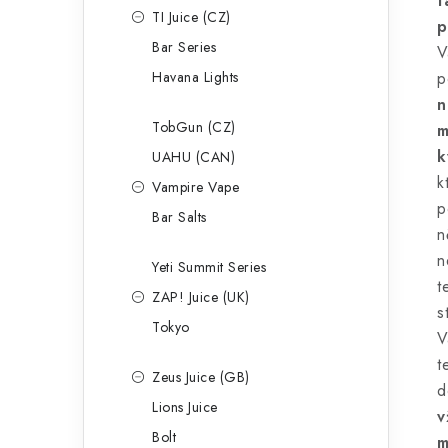
t
TI Juice (CZ)
p
Bar Series
V
Havana Lights
p
n
TobGun (CZ)
m
k
UAHU (CAN)
k
Vampire Vape
p
Bar Salts
n
n
Yeti Summit Series
t
ZAP! Juice (UK)
s
Tokyo
V
t
Zeus Juice (GB)
d
Lions Juice
v
Bolt
m