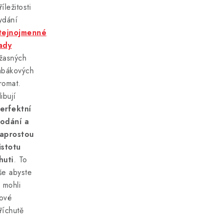
říležitosti
ydání
tejnojmenné
ady
žasných
abákových
romat.
libují
erfektní
odání a
aprostou
istotu
huti
. To
še abyste
i mohli
ové
říchutě