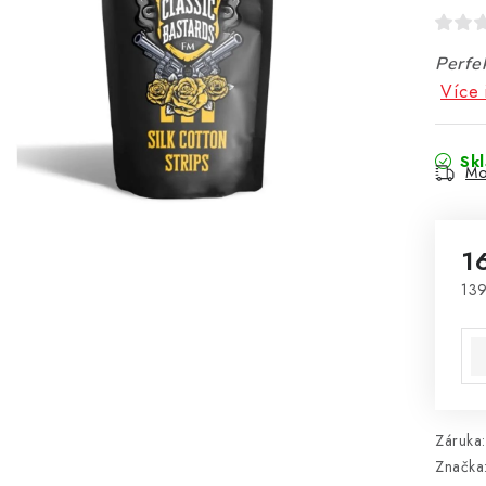
Perfe
Více 
Sk
Mo
1
139
Mě
Záruka
:
Značka