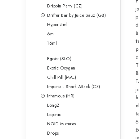
F
Drippin Party (CZ)
j
Drifter Bar by Juice Sauz (GB)
p
Hyper 5ml
d
ú
6ml
t
16ml
p
z
Egoist (SLO)
T
Exotic Oxygen
B
Chill Pill (MAL)
T
Imperia - Shark Attack (CZ)
j
Infamous (HR)
h
LongZ
d
t
Liqonic
č
NOID Mixtures
ž
Drops
j