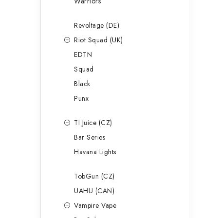
Warriors
Revoltage (DE)
Riot Squad (UK)
EDTN
Squad
Black
Punx
TI Juice (CZ)
Bar Series
Havana Lights
TobGun (CZ)
UAHU (CAN)
Vampire Vape