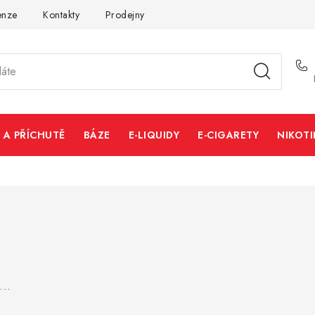
enze
Kontakty
Prodejny
Volná místa
 A PŘÍCHUTĚ
BÁZE
E-LIQUIDY
E-CIGARETY
NIKOT
...