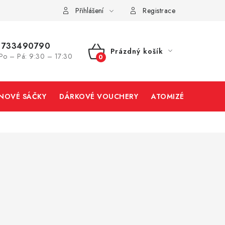
Přihlášení
Registrace
733490790
Prázdný košík
Po – Pá: 9:30 – 17:30
NÁKUPNÍ
KOŠÍK
INOVÉ SÁČKY
DÁRKOVÉ VOUCHERY
ATOMIZÉRY A CART