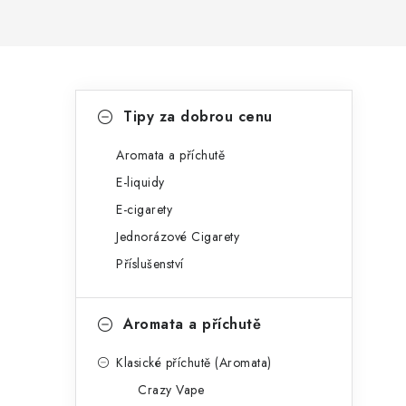
P
K
Přeskočit
Tipy za dobrou cenu
kategorie
a
o
t
Aromata a příchutě
s
E-liquidy
e
t
E-cigarety
g
r
Jednorázové Cigarety
o
Příslušenství
a
r
n
i
Aromata a příchutě
e
n
Klasické příchutě (Aromata)
í
Crazy Vape