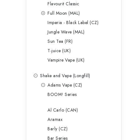
p
Flavourit Classic
a
Full Moon (MAL)
Imperia - Black Label (CZ)
n
Jungle Wave (MAL)
e
Sun Tea (FR)
l
T-juice (UK)
Vampire Vape (UK)
Shake and Vape (Longfill)
Adams Vape (CZ)
BOOM! Series
Al Carlo (CAN)
Aramax
Barly (CZ)
Bar Series