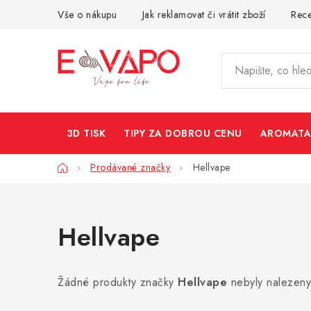
Přejít
Vše o nákupu
Jak reklamovat či vrátit zboží
Rec
na
obsah
3D TISK
TIPY ZA DOBROU CENU
AROMATA
Domů
Prodávané značky
Hellvape
Hellvape
Žádné produkty značky
Hellvape
nebyly nalezeny