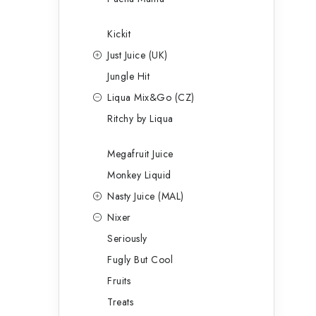
Kickit
Just Juice (UK)
Jungle Hit
Liqua Mix&Go (CZ)
Ritchy by Liqua
Megafruit Juice
Monkey Liquid
Nasty Juice (MAL)
Nixer
Seriously
Fugly But Cool
Fruits
Treats