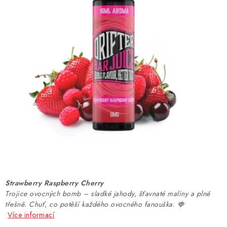
DÁRKOVÉ VOUCHERY
ATOMIZÉRY A CARTRIDGE
DIY
BATERIE A NABÍJEČKY
GRIPY & MODY
JEDNORÁZOVÉ A DOBÍJECÍ E-CIGARETY
NIKOTINOVÝ FILM
Strawberry Raspberry Cherry
PŘÍSLUŠENSTVÍ
Trojice ovocných bomb – sladké jahody, šťavnaté maliny a plné
třešně. Chuť, co potěší každého ovocného fanouška. 🍓
ZNAČKY
Více informací