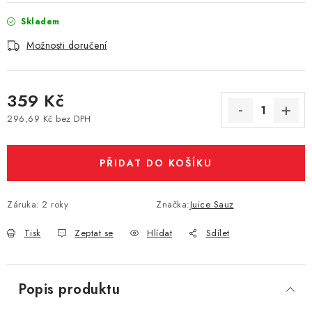
Vše o nákupu
Jak reklamovat či vrátit zboží
Recenze
Skladem
Kontakty
Prodejny
Volná místa
Možnosti doručení
359 Kč
296,69 Kč bez DPH
Měrná cena:
PŘIDAT DO KOŠÍKU
Záruka
:
2 roky
Značka:
Juice Sauz
Tisk
Zeptat se
Hlídat
Sdílet
Popis produktu