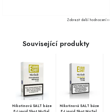
Zobrazit další hodnocení
Související produkty
Nikotinová SALT báze
Nikotinová SALT báze
E-Liquid Shot NicSalt
E-Liquid Shot NicSalt