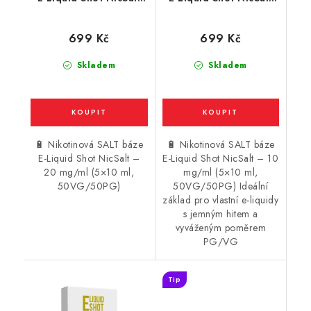
(50VG/50PG) : 5x10ml
(50VG/50PG) : 5x10ml
/ 20mg
/ 10mg
699 Kč
699 Kč
Skladem
Skladem
🔋 Nikotinová SALT báze
🔋 Nikotinová SALT báze
E-Liquid Shot NicSalt –
E-Liquid Shot NicSalt – 10
20 mg/ml (5×10 ml,
mg/ml (5×10 ml,
50VG/50PG)
50VG/50PG) Ideální
základ pro vlastní e-liquidy
s jemným hitem a
vyváženým poměrem
PG/VG
Tip