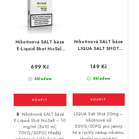
Nikotinová SALT báze
Nikotinová SALT báze
LIQUA SALT SHOT
E-Liquid Shot NicSalt
(50VG/50PG) : 10ml /
(70VG/30PG) : 5x10ml
20mg
/ 10mg
149 Kč
699 Kč
Skladem
Skladem
LIQUA Salt Shot 20mg –
🔋 Nikotinová SALT báze
nikotinová sůl
E-Liquid Shot NicSalt – 10
50VG/50PG pro jemný
mg/ml (5×10 ml,
hit a rychlý nástup nikotinu.
70VG/30PG) Hladký
Ideální pro míchání