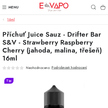
Přejít
Hleda
na
obsah
16ml
3D TISK
Příchuť Juice Sauz - Drifter Bar
TIPY ZA DOBROU CENU
S&V - Strawberry Raspberry
AROMATA A PŘÍCHUTĚ
Cherry (jahoda, malina, třešeň)
16ml
BÁZE
Podrobnosti hodnocení
Neohodnoceno
E-LIQUIDY
Tip
E-CIGARETY
NIKOTINOVÉ SÁČKY