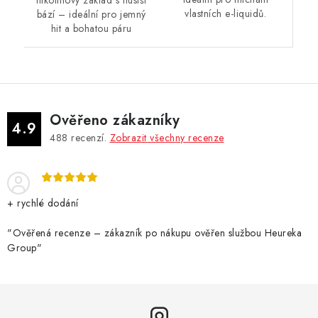
nikotinový základ s hustší
vlastních e-liquidů.
bází – ideální pro jemný
hit a bohatou páru
Ověřeno zákazníky
4.9
488
recenzí.
Zobrazit všechny recenze
+ rychlé dodání
"Ověřená recenze – zákazník po nákupu ověřen službou Heureka
Group"