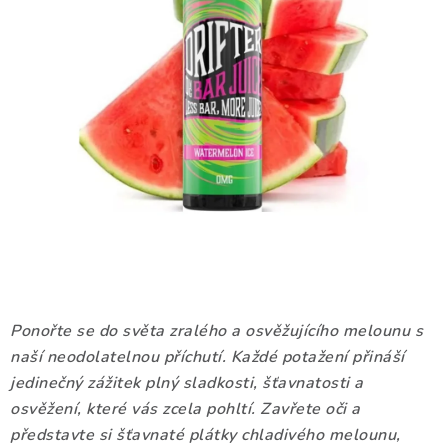
DÁRKOVÉ VOUCHERY
ATOMIZÉRY A CARTRIDGE
DIY
BATERIE A NABÍJEČKY
GRIPY & MODY
JEDNORÁZOVÉ A DOBÍJECÍ E-CIGARETY
NIKOTINOVÝ FILM
Ponořte se do světa zralého a osvěžujícího melounu s
naší neodolatelnou příchutí. Každé potažení přináší
PŘÍSLUŠENSTVÍ
jedinečný zážitek plný sladkosti, šťavnatosti a
osvěžení, které vás zcela pohltí. Zavřete oči a
ZNAČKY
představte si šťavnaté plátky chladivého melounu,