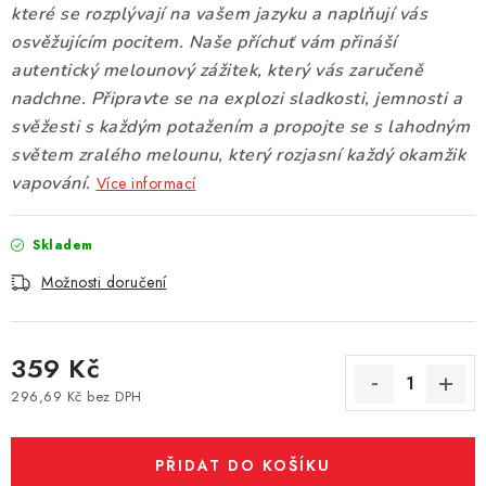
které se rozplývají na vašem jazyku a naplňují vás
Vše o nákupu
Jak reklamovat či vrátit zboží
Recenze
osvěžujícím pocitem. Naše příchuť vám přináší
Kontakty
Prodejny
Volná místa
autentický melounový zážitek, který vás zaručeně
nadchne. Připravte se na explozi sladkosti, jemnosti a
svěžesti s každým potažením a propojte se s lahodným
světem zralého melounu, který rozjasní každý okamžik
vapování.
Více informací
Skladem
Možnosti doručení
359 Kč
296,69 Kč bez DPH
Měrná cena:
PŘIDAT DO KOŠÍKU