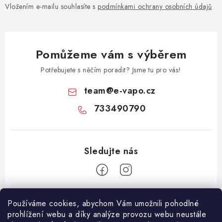
Vložením e-mailu souhlasíte s
podmínkami ochrany osobních údajů
Pomůžeme vám s výběrem
Potřebujete s něčím poradit? Jsme tu pro vás!
team
@
e-vapo.cz
733490790
Z
Používáme cookies, abychom Vám umožnili pohodlné
á
prohlížení webu a díky analýze provozu webu neustále
Facebook