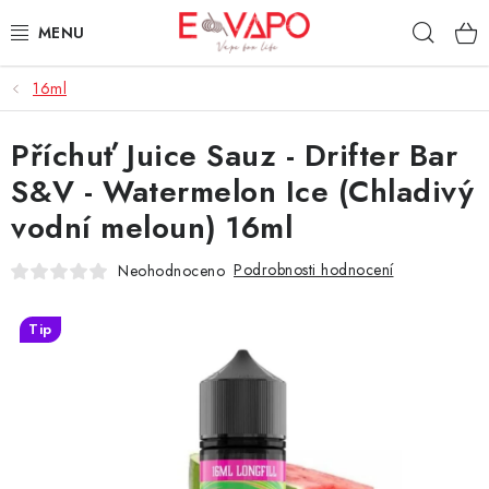
Přejít
Hleda
na
obsah
16ml
3D TISK
Příchuť Juice Sauz - Drifter Bar
TIPY ZA DOBROU CENU
S&V - Watermelon Ice (Chladivý
AROMATA A PŘÍCHUTĚ
vodní meloun) 16ml
BÁZE
Podrobnosti hodnocení
Neohodnoceno
E-LIQUIDY
Tip
E-CIGARETY
NIKOTINOVÉ SÁČKY