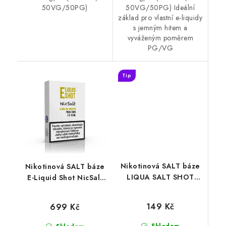
50VG/50PG)
50VG/50PG) Ideální
základ pro vlastní e-liquidy
s jemným hitem a
vyváženým poměrem
PG/VG
Tip
Nikotinová SALT báze
Nikotinová SALT báze
LIQUA SALT SHOT
E-Liquid Shot NicSalt
(50VG/50PG) : 10ml /
(70VG/30PG) : 5x10ml
20mg
/ 10mg
149 Kč
699 Kč