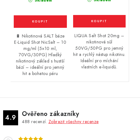
Skladem
Skladem
LIQUA Salt Shot 20mg –
🔋 Nikotinová SALT báze
nikotinová sůl
E-Liquid Shot NicSalt – 10
50VG/50PG pro jemný
mg/ml (5×10 ml,
hit a rychlý nástup nikotinu.
70VG/30PG) Hladký
Ideální pro míchání
nikotinový základ s hustší
vlastních e-liquidů.
bází – ideální pro jemný
hit a bohatou páru
Ověřeno zákazníky
4.9
488
recenzí.
Zobrazit všechny recenze