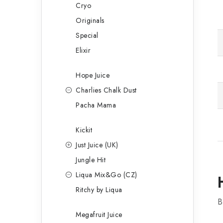
Cryo
Originals
Special
Elixir
Hope Juice
Charlies Chalk Dust
Pacha Mama
Kickit
Just Juice (UK)
Jungle Hit
Liqua Mix&Go (CZ)
Ritchy by Liqua
B
Megafruit Juice