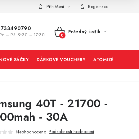
Přihlášení
Registrace
733490790
Prázdný košík
Po – Pá: 9:30 – 17:30
NÁKUPNÍ
KOŠÍK
INOVÉ SÁČKY
DÁRKOVÉ VOUCHERY
ATOMIZÉRY A CART
msung 40T - 21700 -
00mah - 30A
Podrobnosti hodnocení
Neohodnoceno