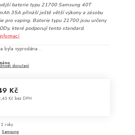
vější baterie typu 21700 Samsung 40T
Ah 35A přináší ještě větší výkony a zásobu
ie pro vaping. Baterie typu 21700 jsou určeny
ODy, které podporují tento standard.
informací
ka byla vyprodána…
náno
žnosti doručení
49 Kč
,43 Kč bez DPH
rná cena:
2 roky
:
Samsung