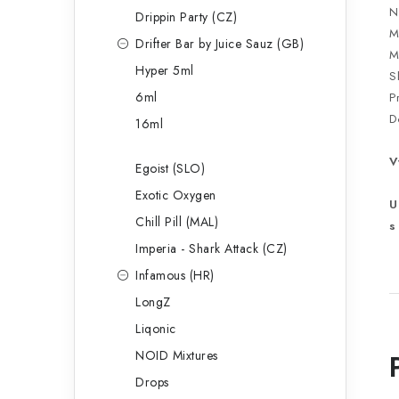
N
Drippin Party (CZ)
M
Drifter Bar by Juice Sauz (GB)
M
Hyper 5ml
S
6ml
P
D
16ml
V
Egoist (SLO)
Exotic Oxygen
U
Chill Pill (MAL)
s
Imperia - Shark Attack (CZ)
Infamous (HR)
LongZ
Liqonic
NOID Mixtures
Drops