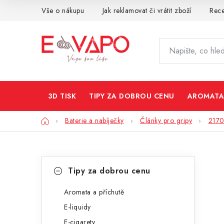
Přejít
Vše o nákupu
Jak reklamovat či vrátit zboží
Rec
na
obsah
3D TISK
TIPY ZA DOBROU CENU
AROMATA
Domů
Baterie a nabíječky
Články pro gripy
217
P
K
Přeskočit
Tipy za dobrou cenu
kategorie
a
o
t
Aromata a příchutě
s
E-liquidy
e
t
E-cigarety