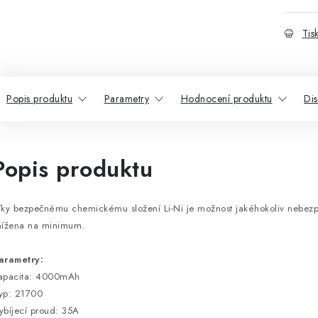
Tis
Popis produktu
Parametry
Hodnocení produktu
Di
Popis produktu
íky bezpečnému chemickému složení Li-Ni je možnost jakéhokoliv nebezp
nížena na minimum.
arametry:
apacita: 4000mAh
yp: 21700
ybíjecí proud: 35A