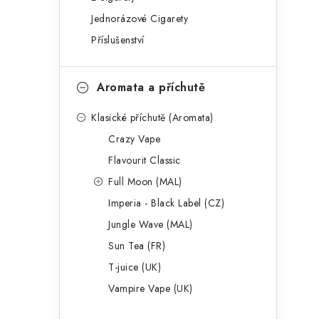
g
r
Jednorázové Cigarety
o
Příslušenství
a
r
n
i
Aromata a příchutě
e
n
Klasické příchutě (Aromata)
í
Crazy Vape
p
Flavourit Classic
a
Full Moon (MAL)
Imperia - Black Label (CZ)
n
Jungle Wave (MAL)
e
Sun Tea (FR)
l
T-juice (UK)
Vampire Vape (UK)