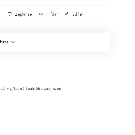
k
Zeptat se
Hlídat
Sdílet
skuze
ečí v případě špatného zacházení