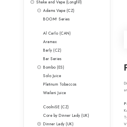
Shake and Vape (Longfill)
Adams Vape (CZ)
BOOM! Series
Al Carlo (CAN)
Aramax
Barly (CZ)
Bar Series
Bombo (ES)
Solo Juice
D
Platinum Tobaccos
s
Wailani Juice
P
CoolniSE (CZ)
K
Core by Dinner Lady (UK)
T
Dinner Lady (UK)
V