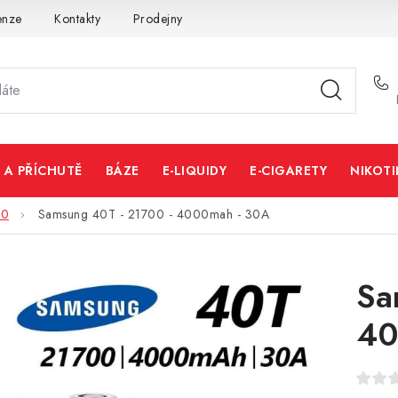
enze
Kontakty
Prodejny
Volná místa
 A PŘÍCHUTĚ
BÁZE
E-LIQUIDY
E-CIGARETY
NIKOT
00
Samsung 40T - 21700 - 4000mah - 30A
Sa
40