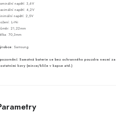
ominální napětí: 3,6V
aximální napětí: 4,2V
inimální napětí: 2,5V
ložení: Li-Ni
růměr: 21,22mm
élka: 70,3mm
ýrobce
: Samsung
pozornění: Samotná baterie se bez ochranného pouzdra nesmí za
 ostatními kovy (mince/klíče v kapse atd.)