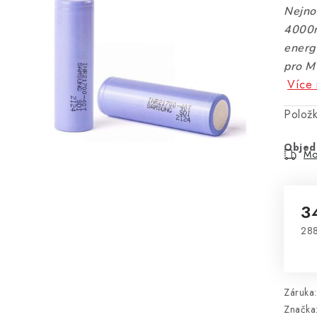
Nejno
4000m
energ
pro M
Více 
Polož
Objed
Mo
3
288
Mě
Záruka
:
Značka