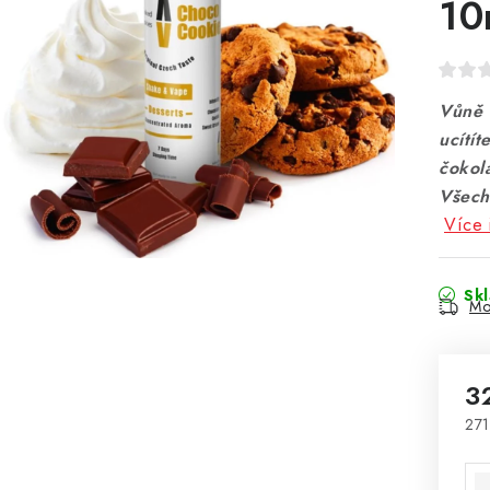
10
Vůně 
ucítí
čokol
Všech
Více 
Sk
Mo
3
271
Mě