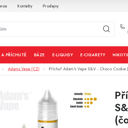
enze
Kontakty
Prodejny
Volná místa
 A PŘÍCHUTĚ
BÁZE
E-LIQUIDY
E-CIGARETY
NIKOT
Adams Vape (CZ)
Příchuť Adam's Vape S&V - Choco Cookie 
Př
S&
(č