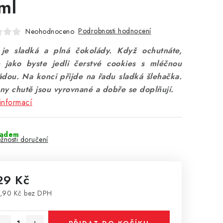
ml
Podrobnosti hodnocení
Neohodnoceno
je sladká a plná čokolády. Když ochutnáte,
te jako byste jedli čerstvé cookies s mléčnou
ádou. Na konci přijde na řadu sladká šlehačka.
ny chutě jsou vyrovnané a dobře se doplňují.
informací
ladem
žnosti doručení
29 Kč
,90 Kč bez DPH
rná cena: