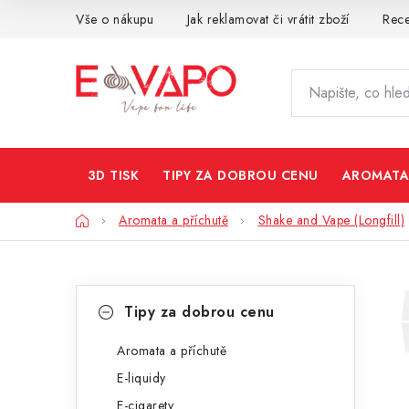
Přejít
Vše o nákupu
Jak reklamovat či vrátit zboží
Rec
na
obsah
3D TISK
TIPY ZA DOBROU CENU
AROMATA
Domů
Aromata a příchutě
Shake and Vape (Longfill)
P
K
Přeskočit
Tipy za dobrou cenu
kategorie
a
o
t
Aromata a příchutě
s
E-liquidy
e
t
E-cigarety