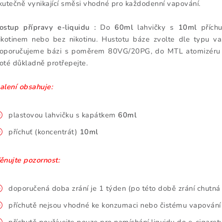
kutečně vynikající směsi vhodné pro každodenní vapování.
ostup přípravy e-liquidu :
Do
60ml
lahvičky s
10ml
příchu
ikotinem nebo bez nikotinu. Hustotu báze zvolte dle typu va
oporučujeme bázi s poměrem 80VG/20PG, do MTL atomizér
oté důkladně protřepejte.
alení obsahuje:
plastovou lahvičku s kapátkem
60ml
příchuť (koncentrát)
10ml
ěnujte pozornost:
doporučená doba zrání je 1 týden (po této době zrání chutná v
příchutě nejsou vhodné ke konzumaci nebo čistému vapování