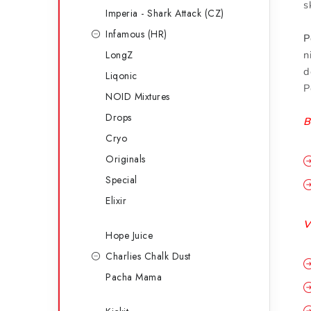
s
Imperia - Shark Attack (CZ)
Infamous (HR)
P
LongZ
n
d
Liqonic
P
NOID Mixtures
Drops
B
Cryo
Originals
Special
Elixir
V
Hope Juice
Charlies Chalk Dust
Pacha Mama