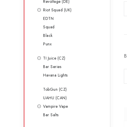
Revoltage (DE)
Riot Squad (UK)
EDTN
Squad
Black
Punx
B
TI Juice (CZ)
Bar Series
Havana Lights
TobGun (CZ)
UAHU (CAN)
Vampire Vape
Bar Salts