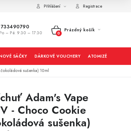
Přihlášení
Registrace
733490790
Prázdný košík
Po – Pá: 9:30 – 17:30
NÁKUPNÍ
KOŠÍK
INOVÉ SÁČKY
DÁRKOVÉ VOUCHERY
ATOMIZÉRY A CART
(čokoládová sušenka) 10ml
íchuť Adam's Vape
V - Choco Cookie
okoládová sušenka)