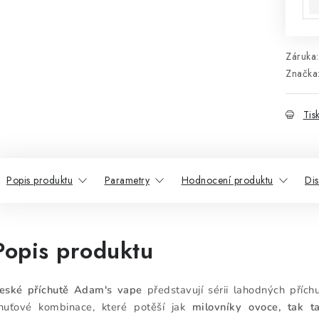
Záruka
:
Značka
Tis
Popis produktu
Parametry
Hodnocení produktu
Di
Popis produktu
eské příchutě Adam's vape
představují sérii lahodných přích
huťové kombinace, které potěší jak
milovníky ovoce, tak t