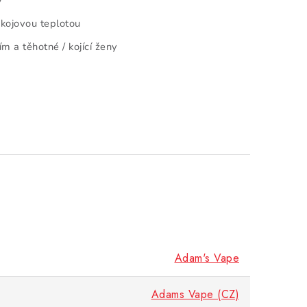
y
okojovou teplotou
 a těhotné / kojící ženy
Adam's Vape
Adams Vape (CZ)