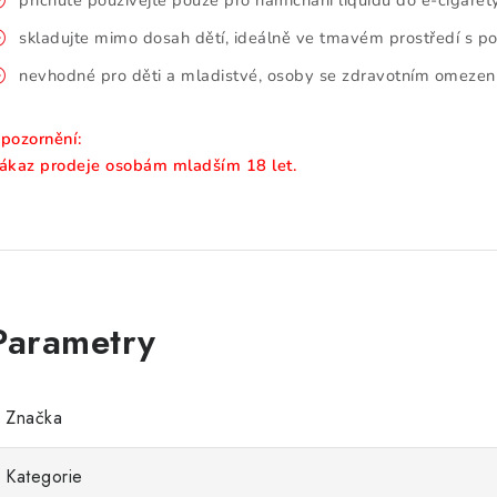
příchutě používejte pouze pro namíchání liquidu do e-cigaret
skladujte mimo dosah dětí, ideálně ve tmavém prostředí s p
nevhodné pro děti a mladistvé, osoby se zdravotním omezením
pozornění:
ákaz prodeje osobám mladším 18 let.
Značka
Kategorie