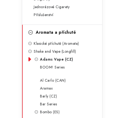
g
r
Jednorázové Cigarety
o
Příslušenství
a
r
n
i
Aromata a příchutě
e
n
Klasické příchutě (Aromata)
í
Shake and Vape (Longfill)
p
Adams Vape (CZ)
a
BOOM! Series
n
Al Carlo (CAN)
e
Aramax
l
Barly (CZ)
Bar Series
Bombo (ES)