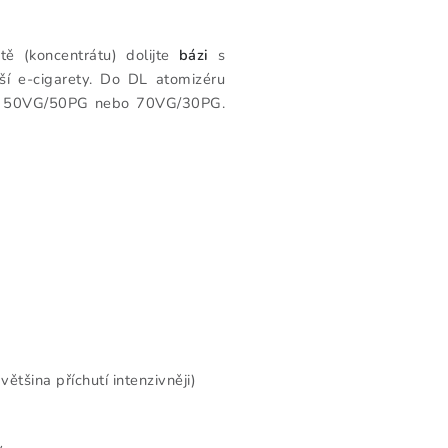
tě (koncentrátu) dolijte
bázi
s
ší e-cigarety. Do DL atomizéru
u 50VG/50PG nebo 70VG/30PG.
ětšina příchutí intenzivněji)