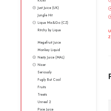
Kickit
Just Juice (UK)
Jungle Hit
Liqua Mix&Go (CZ)
Ritchy by Liqua
U
Z
Megafruit Juice
Monkey Liquid
Nasty Juice (MAL)
Nixer
Seriously
Fugly But Cool
Fruits
Treats
Unreal 2
Pixie Juice