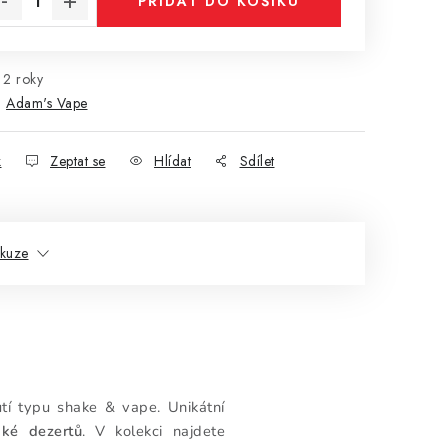
PŘIDAT DO KOŠÍKU
2 roky
:
Adam's Vape
k
Zeptat se
Hlídat
Sdílet
skuze
utí typu shake & vape. Unikátní
aké dezertů
. V kolekci najdete