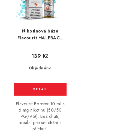
Nikotinová báze
Flavourit HALFBACK
(50VG/50PG) 10ml /
6mg
139 Kč
Objednáno
Flavourit Booster 10 ml s
6 mg nikotinu (50/50
PG/VG). Bez chuti,
ideální pro smíchání s
příchutí.