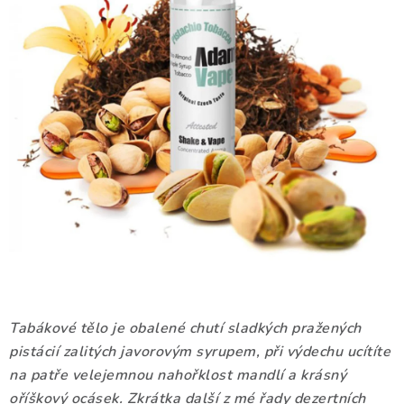
DÁRKOVÉ VOUCHERY
ATOMIZÉRY A CARTRIDGE
DIY
BATERIE A NABÍJEČKY
GRIPY & MODY
JEDNORÁZOVÉ A DOBÍJECÍ E-CIGARETY
NIKOTINOVÝ FILM
Tabákové tělo je obalené chutí sladkých pražených
PŘÍSLUŠENSTVÍ
pistácií zalitých javorovým syrupem, při výdechu ucítíte
na patře velejemnou nahořklost mandlí a krásný
ZNAČKY
oříškový ocásek. Zkrátka další z mé řady dezertních