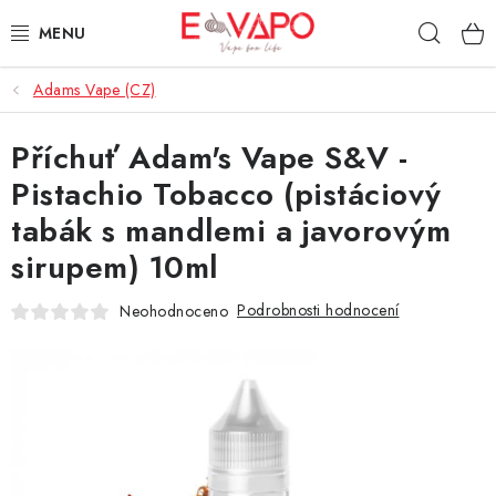
Přejít
Hleda
na
obsah
Adams Vape (CZ)
3D TISK
Příchuť Adam's Vape S&V -
TIPY ZA DOBROU CENU
Pistachio Tobacco (pistáciový
AROMATA A PŘÍCHUTĚ
tabák s mandlemi a javorovým
sirupem) 10ml
BÁZE
Podrobnosti hodnocení
Neohodnoceno
E-LIQUIDY
E-CIGARETY
NIKOTINOVÉ SÁČKY