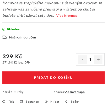
Kombinace tropického melounu s červeným ovocem ze
Vše o nákupu
Jak reklamovat či vrátit zboží
Recenze
zahrady vás zaručeně překvapí a výslednou chuť si
Kontakty
Prodejny
Volná místa
budete chtít užívat celý den.
Více informací
Skladem
Možnosti doručení
329 Kč
271,90 Kč bez DPH
Měrná cena:
PŘIDAT DO KOŠÍKU
Záruka
:
2 roky
Značka:
Adam's Vape
Tisk
Zeptat se
Hlídat
Sdílet