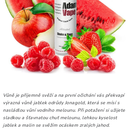
DÁRKOVÉ VOUCHERY
ATOMIZÉRY A CARTRIDGE
DIY
BATERIE A NABÍJEČKY
GRIPY & MODY
JEDNORÁZOVÉ A DOBÍJECÍ E-CIGARETY
NIKOTINOVÝ FILM
Vůně je příjemně svěží a na první očichání vás překvapí
výrazná vůně jablek odrůdy Jonagold, která se mísí s
PŘÍSLUŠENSTVÍ
nasládlou vůní vodního melounu. Při potažení si užijete
sladkou a šťavnatou chuť melounu, lehkou kyselost
ZNAČKY
jablek a malin se svěžím ocáskem zralých jahod.