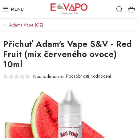
Přejít
Hleda
na
obsah
Adams Vape (CZ)
3D TISK
Příchuť Adam's Vape S&V - Red
TIPY ZA DOBROU CENU
Fruit (mix červeného ovoce)
AROMATA A PŘÍCHUTĚ
10ml
BÁZE
Podrobnosti hodnocení
Neohodnoceno
E-LIQUIDY
E-CIGARETY
NIKOTINOVÉ SÁČKY