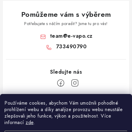
Pomůžeme vám s výběrem
Potřebujete s něčím poradit? Jsme tu pro vás!
team
@
e-vapo.cz
733490790
Z
Používáme cookies, abychom Vám umožnili pohodlné
á
prohlížení webu a díky analýze provozu webu neustále
Facebook
p
zlepšovali jeho funkce, výkon a použitelnost. Více
informací
zde
.
a
Informace pro vás