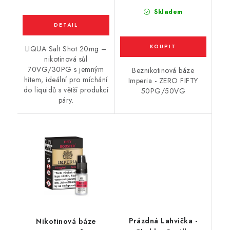
Skladem
LIQUA Salt Shot 20mg –
nikotinová sůl
70VG/30PG s jemným
Beznikotinová báze
hitem, ideální pro míchání
Imperia - ZERO FIFTY
do liquidů s větší produkcí
50PG/50VG
páry.
Prázdná Lahvička -
Nikotinová báze