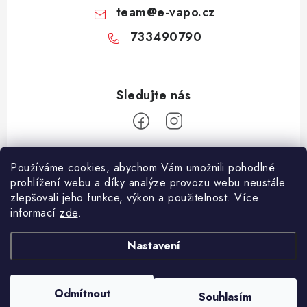
team
@
e-vapo.cz
733490790
Z
Používáme cookies, abychom Vám umožnili pohodlné
á
prohlížení webu a díky analýze provozu webu neustále
Facebook
p
zlepšovali jeho funkce, výkon a použitelnost. Více
informací
zde
.
a
Informace pro vás
t
Nastavení
í
Vše o nákupu
Copyright 2026
E-Vapo.cz
. Všechna práva vyhrazena.
Upravit nastavení
Jak reklamovat či vrátit zboží
cookies
Odmítnout
Souhlasím
Vytvořil Shoptet
Recenze