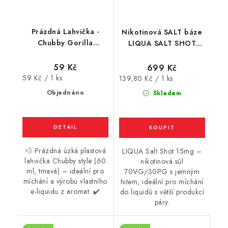
Prázdná Lahvička -
Nikotinová SALT báze
Chubby Gorilla
LIQUA SALT SHOT
Unicorn Dark - 60ml
(70VG/30PG) : 5x10ml
/ 15mg
59 Kč
699 Kč
Měrná
59 Kč / 1 ks
Měrná
139,80 Kč / 1 ks
cena:
cena:
Objednáno
Skladem
💨 Prázdná úzká plastová
LIQUA Salt Shot 15mg –
lahvička Chubby style (60
nikotinová sůl
ml, tmavá) – ideální pro
70VG/30PG s jemným
míchání a výrobu vlastního
hitem, ideální pro míchání
e-liquidu z aromat. ✔️
do liquidů s větší produkcí
páry.