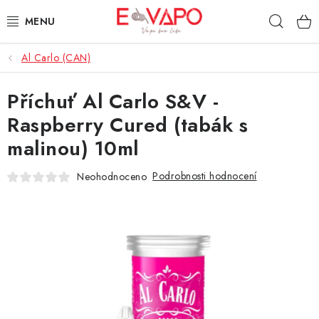
Přejít
Hleda
na
obsah
Al Carlo (CAN)
3D TISK
Příchuť Al Carlo S&V -
TIPY ZA DOBROU CENU
Raspberry Cured (tabák s
AROMATA A PŘÍCHUTĚ
malinou) 10ml
BÁZE
Podrobnosti hodnocení
Neohodnoceno
E-LIQUIDY
E-CIGARETY
NIKOTINOVÉ SÁČKY