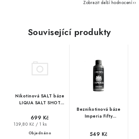
Zobrazit další hodnocení
Související produkty
Nikotinová SALT báze
LIQUA SALT SHOT
Beznikotinová báze
(70VG/30PG) : 5x10ml
Imperia Fifty
/ 20mg
699 Kč
(50VG/50PG) 50 ml
Měrná
139,80 Kč / 1 ks
cena:
Objednáno
549 Kč