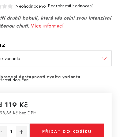
Podrobnosti hodnocení
Neohodnoceno
ří druhů bobulí, která vás oslní svou intenzivní
áženou chutí.
Více informací
ta:
brazení dostupnosti zvolte variantu
žnosti doručení
d
119 Kč
98,35 Kč
bez DPH
rná cena:
PŘIDAT DO KOŠÍKU