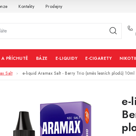
enze
Kontakty
Prodejny
Volná místa
 A PŘÍCHUTĚ
BÁZE
E-LIQUIDY
E-CIGARETY
NIKOT
x Salt
e-liquid Aramax Salt - Berry Trio (směs lesních plodů) 10ml
e-
Be
pl