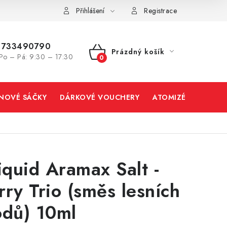
Přihlášení
Registrace
733490790
Prázdný košík
Po – Pá: 9:30 – 17:30
NÁKUPNÍ
KOŠÍK
INOVÉ SÁČKY
DÁRKOVÉ VOUCHERY
ATOMIZÉRY A CART
liquid Aramax Salt -
rry Trio (směs lesních
odů) 10ml