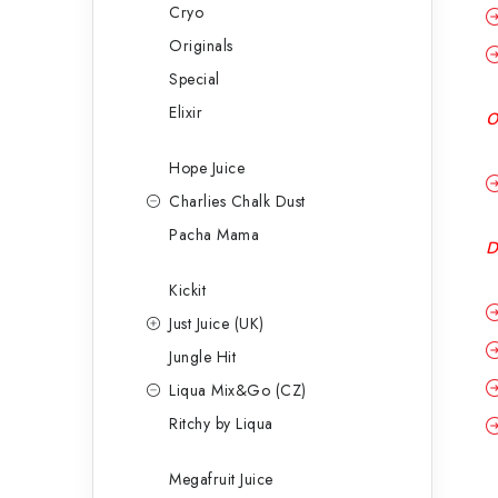
Cryo
Originals
Special
Elixir
O
Hope Juice
Charlies Chalk Dust
Pacha Mama
D
Kickit
Just Juice (UK)
Jungle Hit
Liqua Mix&Go (CZ)
Ritchy by Liqua
Megafruit Juice