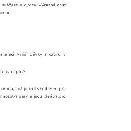
 svěžesti a ovoce. Výrazná chuť
ncemi.
nhalaci vyšší dávky nikotinu v
třeby náplně.
cerolu
, což je činí vhodnými pro
nožství páry a jsou ideální pro