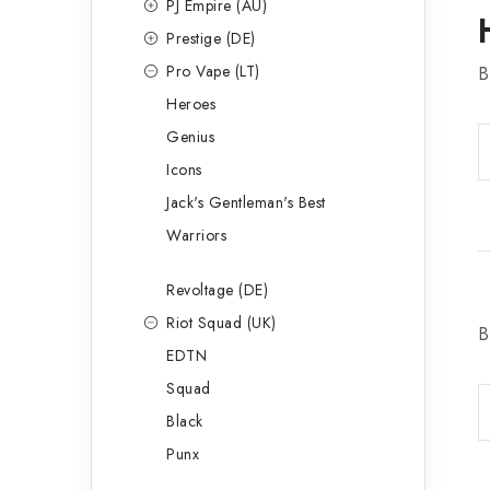
PJ Empire (AU)
Prestige (DE)
Pro Vape (LT)
B
Heroes
Genius
Icons
Jack's Gentleman's Best
Warriors
Revoltage (DE)
Riot Squad (UK)
B
EDTN
Squad
Black
Punx