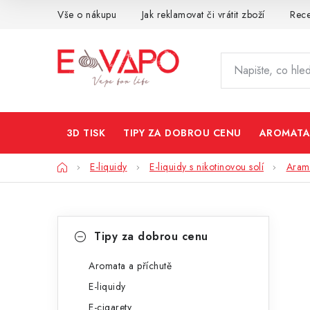
Přejít
Vše o nákupu
Jak reklamovat či vrátit zboží
Rec
na
obsah
3D TISK
TIPY ZA DOBROU CENU
AROMATA
Domů
E-liquidy
E-liquidy s nikotinovou solí
Arama
P
K
Přeskočit
Tipy za dobrou cenu
kategorie
a
o
t
Aromata a příchutě
s
E-liquidy
e
t
E-cigarety