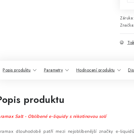
Záruka
:
Značka
Tis
Popis produktu
Parametry
Hodnocení produktu
Di
Popis produktu
ramax Salt - Oblíbené e-liquidy s nikotinovou solí
ramax dlouhodobě patří mezi nejoblíbenější značky e-liquidů