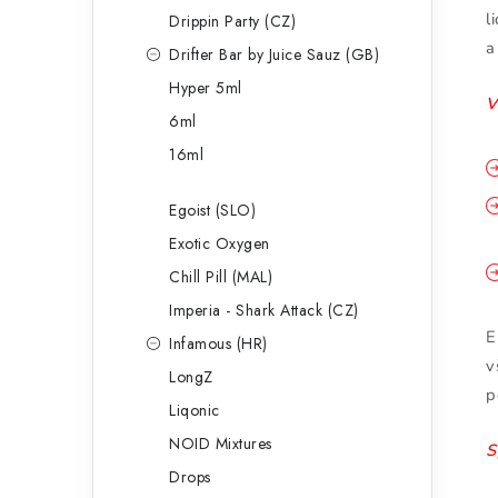
l
Drippin Party (CZ)
a
Drifter Bar by Juice Sauz (GB)
Hyper 5ml
V
6ml
16ml
Egoist (SLO)
Exotic Oxygen
Chill Pill (MAL)
Imperia - Shark Attack (CZ)
E
Infamous (HR)
v
LongZ
p
Liqonic
NOID Mixtures
S
Drops