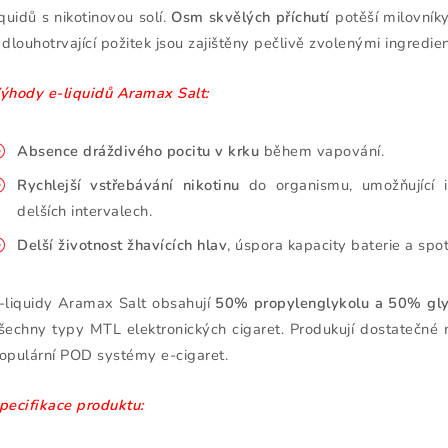
iquidů s nikotinovou solí.
Osm skvělých příchutí
potěší milovníky
 dlouhotrvající požitek jsou zajištěny pečlivě zvolenými ingredie
ýhody e-liquidů Aramax Salt:
Absence dráždivého pocitu v krku
během vapování.
Rychlejší vstřebávání nikotinu
do organismu, umožňující i
delších intervalech.
Delší životnost žhavících hlav
, úspora kapacity baterie a spo
-liquidy Aramax Salt obsahují
50% propylenglykolu a 50% gly
šechny typy MTL elektronických cigaret. Produkují dostatečné m
opulární POD systémy e-cigaret.
pecifikace produktu: