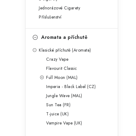
g
r
Jednorázové Cigarety
o
Příslušenství
a
r
n
i
Aromata a příchutě
e
n
Klasické příchutě (Aromata)
í
Crazy Vape
p
Flavourit Classic
a
Full Moon (MAL)
Imperia - Black Label (CZ)
n
Jungle Wave (MAL)
e
Sun Tea (FR)
l
T-juice (UK)
Vampire Vape (UK)