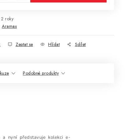
2 roky
:
Aramax
k
Zeptat se
Hlídat
Sdílet
skuze
Podobné produkty
 a nyní představuje kolekci e-