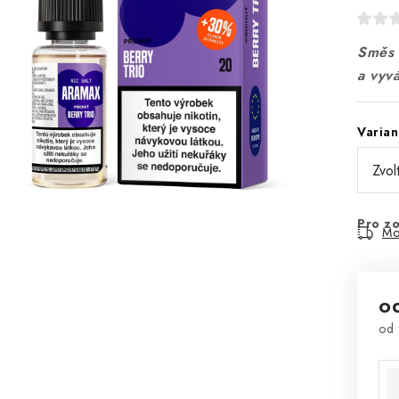
Směs t
a vyv
Varian
Pro zo
Mo
o
od
Mě