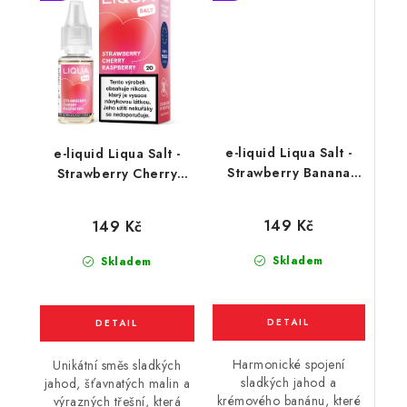
e-liquid Liqua Salt -
e-liquid Liqua Salt -
Strawberry Banana
Strawberry Cherry
(jahoda, banán) 10ml
Raspberry (jahoda,
třešeň, malina) 10ml
149 Kč
149 Kč
Skladem
Skladem
Harmonické spojení
Unikátní směs sladkých
sladkých jahod a
jahod, šťavnatých malin a
krémového banánu, které
výrazných třešní, která