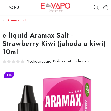
Přejít
Hleda
na
obsah
Aramax Salt
3D TISK
e-liquid Aramax Salt -
TIPY ZA DOBROU CENU
Strawberry Kiwi (jahoda a kiwi)
AROMATA A PŘÍCHUTĚ
10ml
BÁZE
Podrobnosti hodnocení
Neohodnoceno
E-LIQUIDY
Tip
E-CIGARETY
NIKOTINOVÉ SÁČKY