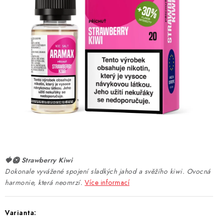
DÁRKOVÉ VOUCHERY
ATOMIZÉRY A CARTRIDGE
DIY
BATERIE A NABÍJEČKY
GRIPY & MODY
JEDNORÁZOVÉ A DOBÍJECÍ E-CIGARETY
NIKOTINOVÝ FILM
🍓🥝 Strawberry Kiwi
Dokonale vyvážené spojení sladkých jahod a svěžího kiwi. Ovocná
PŘÍSLUŠENSTVÍ
harmonie, která neomrzí.
Více informací
ZNAČKY
Varianta: