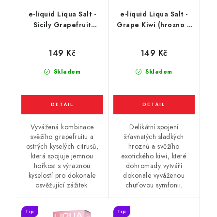
e-liquid Liqua Salt -
e-liquid Liqua Salt -
Sicily Grapefruit
Grape Kiwi (hrozno a
(grapefruit a citrus)
kiwi) 10ml
10ml
149 Kč
149 Kč
Skladem
Skladem
Vyvážená kombinace
Delikátní spojení
svěžího grapefruitu a
šťavnatých sladkých
ostrých kyselých citrusů,
hroznů a svěžího
která spojuje jemnou
exotického kiwi, které
hořkost s výraznou
dohromady vytváří
kyselostí pro dokonale
dokonale vyváženou
osvěžující zážitek.
chuťovou symfonii.
Tip
Tip