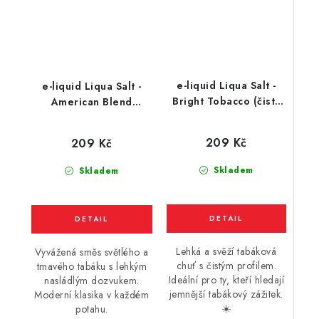
e-liquid Liqua Salt -
e-liquid Liqua Salt -
Bright Tobacco (čistý
American Blend
tabák) 10ml
(americký tabák) 10ml
209 Kč
209 Kč
Skladem
Skladem
Lehká a svěží tabáková
Vyvážená směs světlého a
chuť s čistým profilem.
tmavého tabáku s lehkým
Ideální pro ty, kteří hledají
nasládlým dozvukem.
jemnější tabákový zážitek.
Moderní klasika v každém
☀️
potahu.