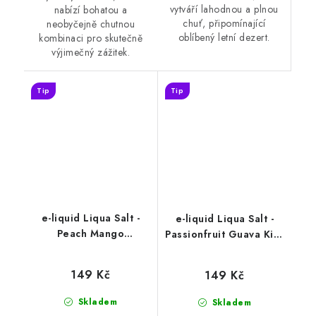
vytváří lahodnou a plnou
nabízí bohatou a
chuť, připomínající
neobyčejně chutnou
oblíbený letní dezert.
kombinaci pro skutečně
výjimečný zážitek.
Tip
Tip
e-liquid Liqua Salt -
e-liquid Liqua Salt -
Peach Mango
Passionfruit Guava Kiwi
Pineapple (broskev,
(marakuja, guava, kiwi)
mango, ananas) 10ml
10ml
149 Kč
149 Kč
Skladem
Skladem