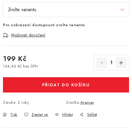
Vše o nákupu
Jak reklamovat či vrátit zboží
Recenze
Kontakty
Prodejny
Volná místa
Pro zobrazení dostupnosti zvolte variantu
Možnosti doručení
199 Kč
164,46 Kč bez DPH
Měrná cena:
PŘIDAT DO KOŠÍKU
Záruka
:
2 roky
Značka:
Aramax
Tisk
Zeptat se
Hlídat
Sdílet