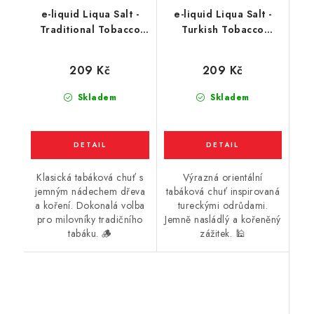
e-liquid Liqua Salt -
e-liquid Liqua Salt -
Traditional Tobacco
Turkish Tobacco
(tradiční tabák) 10ml
(turecký tabák) 10ml
209 Kč
209 Kč
Skladem
Skladem
Klasická tabáková chuť s
Výrazná orientální
jemným nádechem dřeva
tabáková chuť inspirovaná
a koření. Dokonalá volba
tureckými odrůdami.
pro milovníky tradičního
Jemně nasládlý a kořeněný
tabáku. 🪵
zážitek. 🕌