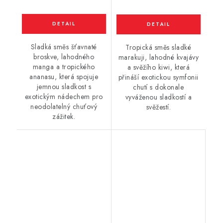
Sladká směs šťavnaté
Tropická směs sladké
broskve, lahodného
marakuji, lahodné kvajávy
manga a tropického
a svěžího kiwi, která
ananasu, která spojuje
přináší exotickou symfonii
jemnou sladkost s
chutí s dokonale
exotickým nádechem pro
vyváženou sladkostí a
neodolatelný chuťový
svěžestí.
zážitek.