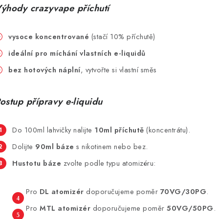
ýhody crazyvape příchutí
vysoce koncentrované
(stačí 10% příchutě)
ideální pro míchání vlastních e-liquidů
bez hotových náplní
, vytvořte si vlastní směs
ostup přípravy e-liquidu
Do 100ml lahvičky nalijte
10ml příchutě
(koncentrátu).
Dolijte
90ml báze
s nikotinem nebo bez.
Hustotu báze
zvolte podle typu atomizéru:
Pro
DL atomizér
doporučujeme poměr
70VG/30PG
.
Pro
MTL atomizér
doporučujeme poměr
50VG/50PG
.