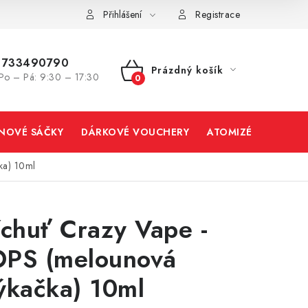
Přihlášení
Registrace
733490790
Prázdný košík
Po – Pá: 9:30 – 17:30
NÁKUPNÍ
KOŠÍK
INOVÉ SÁČKY
DÁRKOVÉ VOUCHERY
ATOMIZÉRY A CART
ka) 10ml
íchuť Crazy Vape -
PS (melounová
ýkačka) 10ml