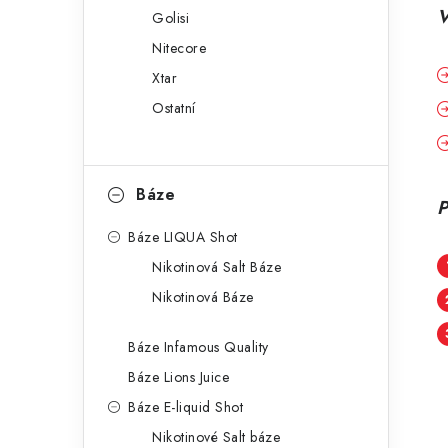
V
Golisi
Nitecore
Xtar
Ostatní
Báze
P
Báze LIQUA Shot
Nikotinová Salt Báze
Nikotinová Báze
Báze Infamous Quality
Báze Lions Juice
Báze E-liquid Shot
Nikotinové Salt báze