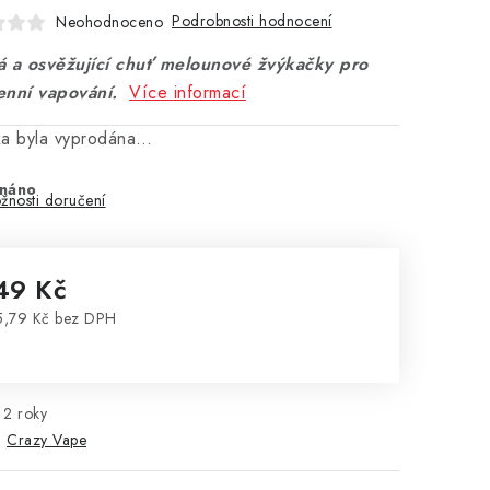
Podrobnosti hodnocení
Neohodnoceno
á a osvěžující chuť melounové žvýkačky pro
enní vapování.
Více informací
ka byla vyprodána…
náno
žnosti doručení
49 Kč
,79 Kč bez DPH
rná cena:
2 roky
:
Crazy Vape