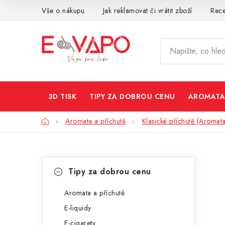
Přejít
Vše o nákupu
Jak reklamovat či vrátit zboží
Rec
na
obsah
3D TISK
TIPY ZA DOBROU CENU
AROMATA
Domů
Aromata a příchutě
Klasické příchutě (Aromata
P
K
Přeskočit
Tipy za dobrou cenu
kategorie
a
o
t
Aromata a příchutě
s
E-liquidy
e
t
E-cigarety