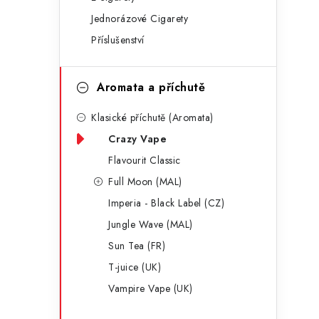
g
r
Jednorázové Cigarety
o
Příslušenství
a
r
n
i
Aromata a příchutě
e
n
Klasické příchutě (Aromata)
í
Crazy Vape
p
Flavourit Classic
a
Full Moon (MAL)
Imperia - Black Label (CZ)
n
Jungle Wave (MAL)
e
Sun Tea (FR)
l
T-juice (UK)
Vampire Vape (UK)