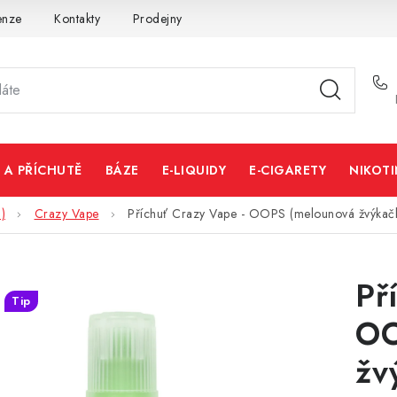
enze
Kontakty
Prodejny
Volná místa
 A PŘÍCHUTĚ
BÁZE
E-LIQUIDY
E-CIGARETY
NIKOT
)
Crazy Vape
Příchuť Crazy Vape - OOPS (melounová žvýkač
Př
Tip
OO
žv