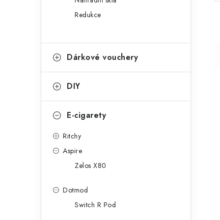
Náhradní skla
Redukce
Dárkové vouchery
DIY
E-cigarety
Ritchy
Aspire
Zelos X80
Dotmod
Switch R Pod