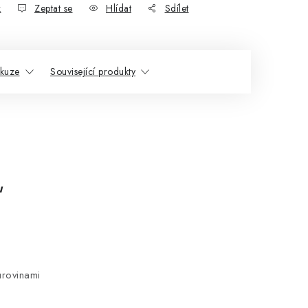
k
Zeptat se
Hlídat
Sdílet
skuze
Související produkty
u
urovinami