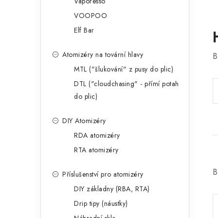
Vaporesso
VOOPOO
Elf Bar
Atomizéry na tovární hlavy
B
MTL ("šlukování" z pusy do plic)
DTL ("cloudchasing" - přímí potah
do plic)
DIY Atomizéry
RDA atomizéry
RTA atomizéry
B
Příslušenství pro atomizéry
DIY základny (RBA, RTA)
Drip tipy (náustky)