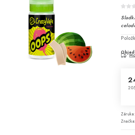
Sladk
celod
Polož
Objed
Mo
2
205
Mě
Záruka
:
Značka