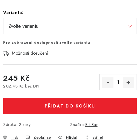
Vše o nákupu
Jak reklamovat či vrátit zboží
Recenze
Varianta:
Kontakty
Prodejny
Volná místa
Pro zobrazení dostupnosti zvolte variantu
Možnosti doručení
245 Kč
202,48 Kč bez DPH
Měrná cena:
PŘIDAT DO KOŠÍKU
Záruka
:
2 roky
Značka:
Elf Bar
Tisk
Zeptat se
Hlídat
Sdílet