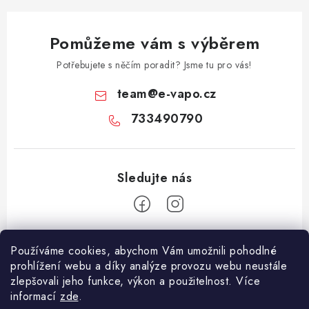
Pomůžeme vám s výběrem
Potřebujete s něčím poradit? Jsme tu pro vás!
team
@
e-vapo.cz
733490790
Z
Používáme cookies, abychom Vám umožnili pohodlné
á
prohlížení webu a díky analýze provozu webu neustále
Facebook
p
zlepšovali jeho funkce, výkon a použitelnost. Více
informací
zde
.
a