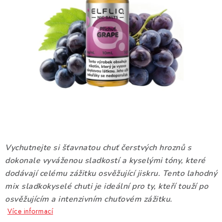
DÁRKOVÉ VOUCHERY
ATOMIZÉRY A CARTRIDGE
DIY
BATERIE A NABÍJEČKY
GRIPY & MODY
JEDNORÁZOVÉ A DOBÍJECÍ E-CIGARETY
Vychutnejte si šťavnatou chuť čerstvých hroznů s
NIKOTINOVÝ FILM
dokonale vyváženou sladkostí a kyselými tóny, které
dodávají celému zážitku osvěžující jiskru. Tento lahodný
PŘÍSLUŠENSTVÍ
mix sladkokyselé chuti je ideální pro ty, kteří touží po
osvěžujícím a intenzivním chuťovém zážitku.
ZNAČKY
Více informací