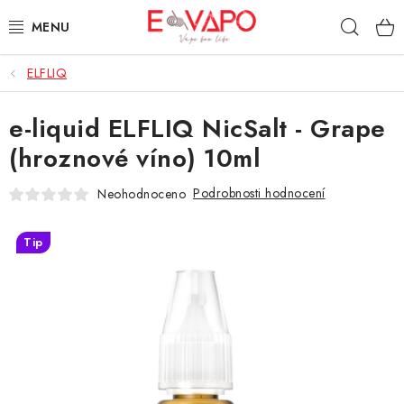
Přejít
Hleda
na
obsah
ELFLIQ
3D TISK
e-liquid ELFLIQ NicSalt - Grape
TIPY ZA DOBROU CENU
(hroznové víno) 10ml
AROMATA A PŘÍCHUTĚ
Podrobnosti hodnocení
Neohodnoceno
BÁZE
Tip
E-LIQUIDY
E-CIGARETY
NIKOTINOVÉ SÁČKY