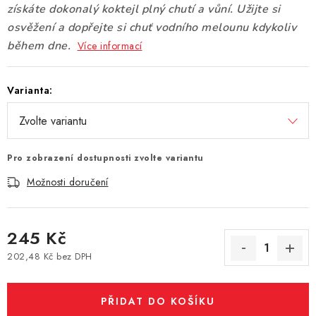
získáte dokonalý koktejl plný chutí a vůní. Užijte si
Vše o nákupu
Jak reklamovat či vrátit zboží
Recenze
osvěžení a dopřejte si chuť vodního melounu kdykoliv
Kontakty
Prodejny
Volná místa
během dne.
Více informací
Varianta:
Pro zobrazení dostupnosti zvolte variantu
Možnosti doručení
245 Kč
202,48 Kč bez DPH
Měrná cena:
PŘIDAT DO KOŠÍKU