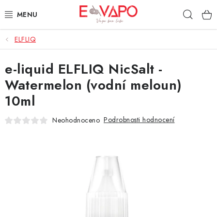
Přejít
Hleda
na
obsah
ELFLIQ
3D TISK
e-liquid ELFLIQ NicSalt -
TIPY ZA DOBROU CENU
Watermelon (vodní meloun)
AROMATA A PŘÍCHUTĚ
10ml
BÁZE
Podrobnosti hodnocení
Neohodnoceno
E-LIQUIDY
E-CIGARETY
NIKOTINOVÉ SÁČKY