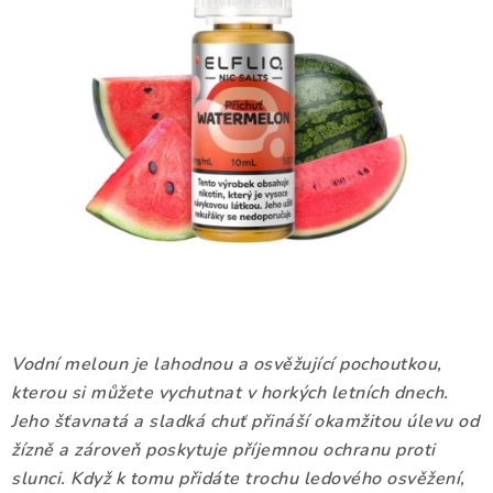
DÁRKOVÉ VOUCHERY
ATOMIZÉRY A CARTRIDGE
DIY
BATERIE A NABÍJEČKY
GRIPY & MODY
JEDNORÁZOVÉ A DOBÍJECÍ E-CIGARETY
NIKOTINOVÝ FILM
Vodní meloun je lahodnou a osvěžující pochoutkou,
kterou si můžete vychutnat v horkých letních dnech.
PŘÍSLUŠENSTVÍ
Jeho šťavnatá a sladká chuť přináší okamžitou úlevu od
žízně a zároveň poskytuje příjemnou ochranu proti
ZNAČKY
slunci. Když k tomu přidáte trochu ledového osvěžení,