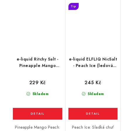
Tip
e-liquid Ritchy Salt -
e-liquid ELFLIQ NicSalt
Pineapple Mango
- Peach Ice (ledová
Peach (ananas, mango
broskev) 10ml
a broskev) 10ml
229 Kč
245 Kč
Skladem
Skladem
Pineapple Mango Peach:
Peach Ice: Sladká chuť