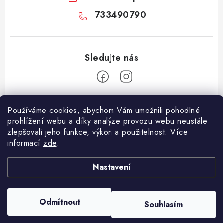
733490790
Z
Používáme cookies, abychom Vám umožnili pohodlné
á
prohlížení webu a díky analýze provozu webu neustále
Facebook
p
zlepšovali jeho funkce, výkon a použitelnost. Více
informací
zde
.
a
Informace pro vás
t
Nastavení
í
Vše o nákupu
Copyright 2026
E-Vapo.cz
. Všechna práva vyhrazena.
Upravit nastavení
Jak reklamovat či vrátit zboží
cookies
Odmítnout
Souhlasím
Vytvořil Shoptet
Recenze