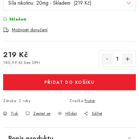
Vše o nákupu
Jak reklamovat či vrátit zboží
Recenze
Kontakty
Prodejny
Volná místa
Skladem
Možnosti doručení
219 Kč
180,99 Kč bez DPH
Měrná cena:
PŘIDAT DO KOŠÍKU
Záruka
:
2 roky
Značka:
Frutie
Tisk
Zeptat se
Hlídat
Sdílet
Popis produktu