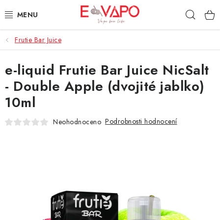
Přejít
Hleda
na
obsah
Frutie Bar Juice
3D TISK
e-liquid Frutie Bar Juice NicSalt
TIPY ZA DOBROU CENU
- Double Apple (dvojité jablko)
AROMATA A PŘÍCHUTĚ
10ml
BÁZE
Podrobnosti hodnocení
Neohodnoceno
E-LIQUIDY
E-CIGARETY
NIKOTINOVÉ SÁČKY