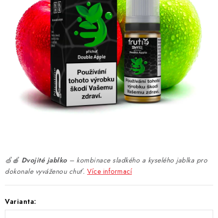
DÁRKOVÉ VOUCHERY
ATOMIZÉRY A CARTRIDGE
DIY
BATERIE A NABÍJEČKY
GRIPY & MODY
JEDNORÁZOVÉ A DOBÍJECÍ E-CIGARETY
NIKOTINOVÝ FILM
🍏🍎
Dvojité jablko
– kombinace sladkého a kyselého jablka pro
dokonale vyváženou chuť.
Více informací
PŘÍSLUŠENSTVÍ
Varianta:
ZNAČKY