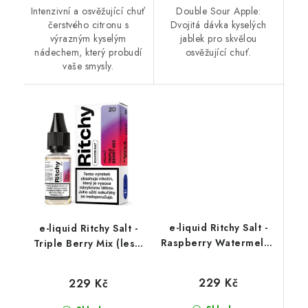
Intenzivní a osvěžující chuť
Double Sour Apple:
čerstvého citronu s
Dvojitá dávka kyselých
výrazným kyselým
jablek pro skvělou
nádechem, který probudí
osvěžující chuť.
vaše smysly.
e-liquid Ritchy Salt -
e-liquid Ritchy Salt -
Raspberry Watermelon
Triple Berry Mix (lesní
(Malina s Melounem)
ovoce) 10ml
10ml
229 Kč
229 Kč