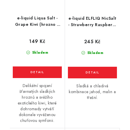
e-liquid Liqua Salt -
e-liquid ELFLIQ NicSalt
Grape Kiwi (hrozno a
- Strawberry Raspberry
kiwi) 10ml
Cherry Ice (chladivá
jahoda, malina a
149 Kč
245 Kč
třešeň) 10ml
Skladem
Skladem
Delikátní spojení
Sladká a chladivá
šťavnatých sladkých
kombinace jahod, malin a
hroznů a svěžího
třešní.
exotického kiwi, které
dohromady vytváří
dokonale vyváženou
chuťovou symfonii.