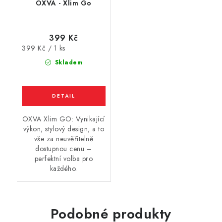
OXVA - Xlim Go
399 Kč
Měrná
399 Kč / 1 ks
cena:
Skladem
OXVA Xlim GO: Vynikající
výkon, stylový design, a to
vše za neuvěřitelně
dostupnou cenu –
perfektní volba pro
každého.
Podobné produkty