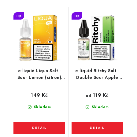
Tip
Tip
e-liquid Liqua Salt -
e-liquid Ritchy Salt -
Sour Lemon (citron)
Double Sour Apple
10ml
(kyselé jablko) 10ml
119 Kč
149 Kč
od
Skladem
Skladem