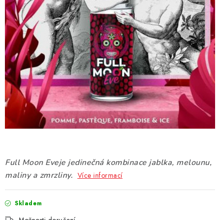
DÁRKOVÉ VOUCHERY
ATOMIZÉRY A CARTRIDGE
DIY
BATERIE A NABÍJEČKY
GRIPY & MODY
JEDNORÁZOVÉ A DOBÍJECÍ E-CIGARETY
NIKOTINOVÝ FILM
Full Moon Eveje jedinečná kombinace jablka, melounu,
maliny a zmrzliny.
Více informací
PŘÍSLUŠENSTVÍ
Skladem
ZNAČKY