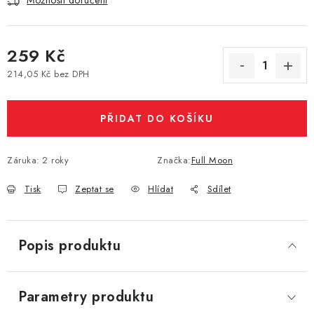
Možnosti doručení
Vše o nákupu
Jak reklamovat či vrátit zboží
Recenze
Kontakty
Prodejny
Volná místa
259 Kč
214,05 Kč bez DPH
Měrná cena:
PŘIDAT DO KOŠÍKU
Záruka
:
2 roky
Značka:
Full Moon
Tisk
Zeptat se
Hlídat
Sdílet
Popis produktu
Parametry produktu