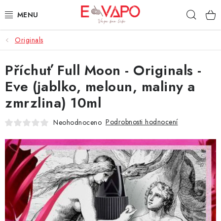
Přejít
Hleda
na
obsah
Originals
3D TISK
Příchuť Full Moon - Originals -
TIPY ZA DOBROU CENU
Eve (jablko, meloun, maliny a
AROMATA A PŘÍCHUTĚ
zmrzlina) 10ml
BÁZE
Podrobnosti hodnocení
Neohodnoceno
E-LIQUIDY
E-CIGARETY
NIKOTINOVÉ SÁČKY