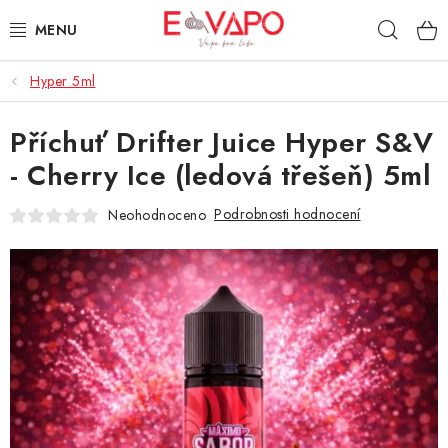
Přejít
Hleda
na
obsah
Hyper 5ml
3D TISK
Příchuť Drifter Juice Hyper S&V
TIPY ZA DOBROU CENU
- Cherry Ice (ledová třešeň) 5ml
AROMATA A PŘÍCHUTĚ
Podrobnosti hodnocení
Neohodnoceno
BÁZE
E-LIQUIDY
E-CIGARETY
NIKOTINOVÉ SÁČKY