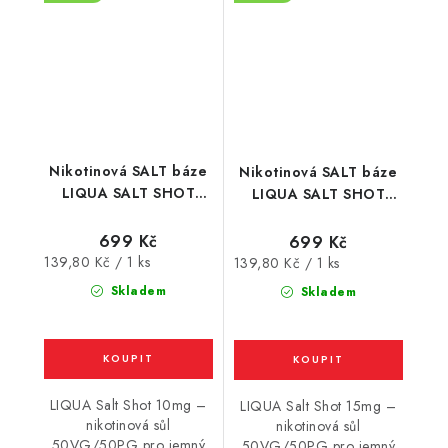
Nikotinová SALT báze
Nikotinová SALT báze
LIQUA SALT SHOT
LIQUA SALT SHOT
(50VG/50PG) : 5x10ml
(50VG/50PG) : 5x10ml
/ 10mg
/ 15mg
699 Kč
699 Kč
Měrná
139,80 Kč / 1 ks
Měrná
139,80 Kč / 1 ks
cena:
cena:
Skladem
Skladem
LIQUA Salt Shot 10mg –
LIQUA Salt Shot 15mg –
nikotinová sůl
nikotinová sůl
50VG/50PG pro jemný
50VG/50PG pro jemný