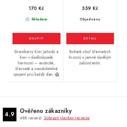
(jahoda a kiwi) 6ml
170 Kč
359 Kč
Skladem
Objednáno
Strawberry Kiwi Jahody a
Bohatá chuť šťavnatých
kiwi v sladkokyselé
hroznů s jemně sladkým
harmonii – exotické,
zakončením.
šťavnaté a neodolatelné
spojení pro každý den. 🥝
Ověřeno zákazníky
4.9
488
recenzí.
Zobrazit všechny recenze