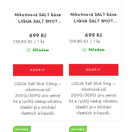
Nikotinová SALT báze
Nikotinová SALT báze
LIQUA SALT SHOT
LIQUA SALT SHOT
(50VG/50PG) : 5x10ml
(50VG/50PG) : 5x10ml
/ 5mg
/ 20mg
699 Kč
699 Kč
Měrná
Měrná
139,80 Kč / 1 ks
139,80 Kč / 1 ks
cena:
cena:
Skladem
Skladem
LIQUA Salt Shot 5mg –
LIQUA Salt Shot 20mg –
nikotinová sůl
nikotinová sůl
50VG/50PG pro jemný
50VG/50PG pro jemný
hit a rychlý nástup nikotinu.
hit a rychlý nástup nikotinu.
Ideální pro míchání
Ideální pro míchání
vlastních e-liquidů.
vlastních e-liquidů.
Novinka
Novinka