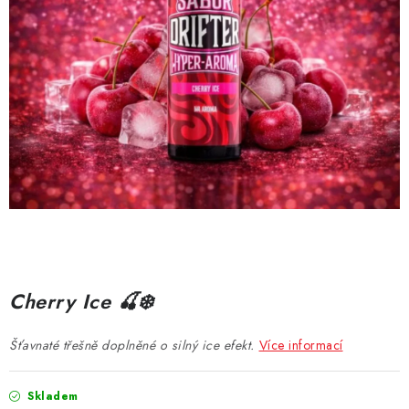
DÁRKOVÉ VOUCHERY
ATOMIZÉRY A CARTRIDGE
DIY
BATERIE A NABÍJEČKY
GRIPY & MODY
JEDNORÁZOVÉ A DOBÍJECÍ E-CIGARETY
NIKOTINOVÝ FILM
Cherry Ice 🍒❄️
PŘÍSLUŠENSTVÍ
Šťavnaté třešně doplněné o silný ice efekt.
Více informací
ZNAČKY
Skladem