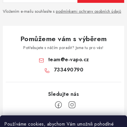
Vložením e-mailu souhlasíte s
podmínkami ochrany osobních údajů
Pomůžeme vám s výběrem
Potřebujete s něčím poradit? Jsme tu pro vás!
team
@
e-vapo.cz
733490790
Z
Používáme cookies, abychom Vám umožnili pohodlné