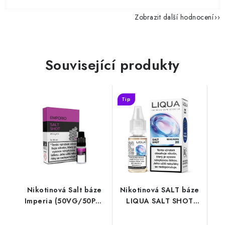
Zobrazit další hodnocení
Související produkty
Tip
Nikotinová Salt báze
Nikotinová SALT báze
Imperia (50VG/50PG)
LIQUA SALT SHOT
5x10ml / 20mg
(50VG/50PG) : 10ml /
20mg