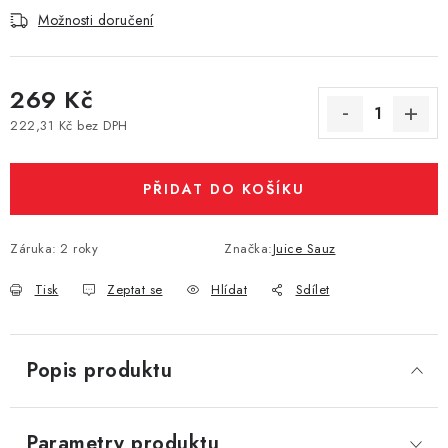
Možnosti doručení
Vše o nákupu
Jak reklamovat či vrátit zboží
Recenze
Kontakty
Prodejny
Volná místa
269 Kč
222,31 Kč bez DPH
Měrná cena:
PŘIDAT DO KOŠÍKU
Záruka
:
2 roky
Značka:
Juice Sauz
Tisk
Zeptat se
Hlídat
Sdílet
Popis produktu
Parametry produktu