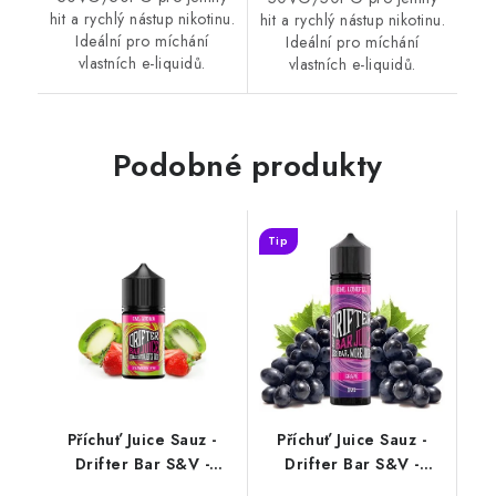
hit a rychlý nástup nikotinu.
hit a rychlý nástup nikotinu.
Ideální pro míchání
Ideální pro míchání
vlastních e-liquidů.
vlastních e-liquidů.
Podobné produkty
Tip
Příchuť Juice Sauz -
Příchuť Juice Sauz -
Drifter Bar S&V -
Drifter Bar S&V -
Strawberry Kiwi
Grape (hrozno) 16ml