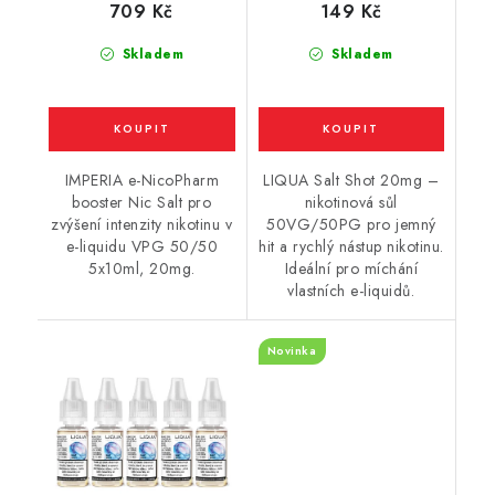
709 Kč
149 Kč
Skladem
Skladem
IMPERIA e-NicoPharm
LIQUA Salt Shot 20mg –
booster Nic Salt pro
nikotinová sůl
zvýšení intenzity nikotinu v
50VG/50PG pro jemný
e-liquidu VPG 50/50
hit a rychlý nástup nikotinu.
5x10ml, 20mg.
Ideální pro míchání
vlastních e-liquidů.
Novinka