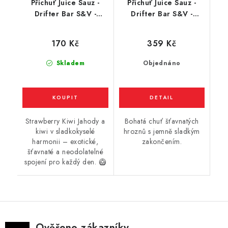
Příchuť Juice Sauz -
Příchuť Juice Sauz -
Drifter Bar S&V -
Drifter Bar S&V -
Strawberry Kiwi
Grape (hrozno) 16ml
(jahoda a kiwi) 6ml
170 Kč
359 Kč
Skladem
Objednáno
Strawberry Kiwi Jahody a
Bohatá chuť šťavnatých
kiwi v sladkokyselé
hroznů s jemně sladkým
harmonii – exotické,
zakončením.
šťavnaté a neodolatelné
spojení pro každý den. 🥝
Ověřeno zákazníky