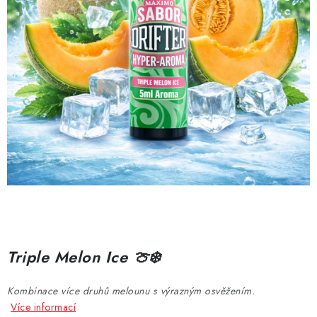
DÁRKOVÉ VOUCHERY
ATOMIZÉRY A CARTRIDGE
DIY
BATERIE A NABÍJEČKY
GRIPY & MODY
JEDNORÁZOVÉ A DOBÍJECÍ E-CIGARETY
NIKOTINOVÝ FILM
Triple Melon Ice 🍈❄️
PŘÍSLUŠENSTVÍ
Kombinace více druhů melounu s výrazným osvěžením.
ZNAČKY
Více informací