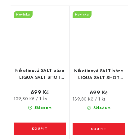
Novinka
Novinka
Nikotinová SALT báze
Nikotinová SALT báze
LIQUA SALT SHOT
LIQUA SALT SHOT
(50VG/50PG) : 5x10ml
(50VG/50PG) : 5x10ml
/ 10mg
/ 15mg
699 Kč
699 Kč
Měrná
139,80 Kč / 1 ks
Měrná
139,80 Kč / 1 ks
cena:
cena:
Skladem
Skladem