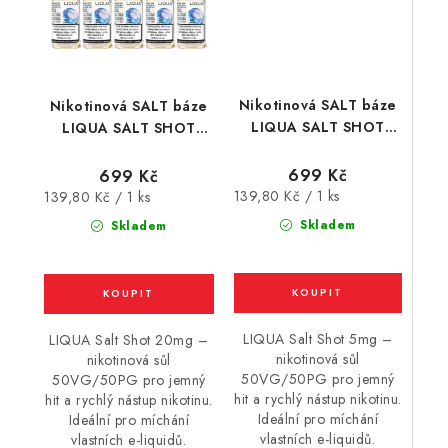
Nikotinová SALT báze
Nikotinová SALT báze
LIQUA SALT SHOT
LIQUA SALT SHOT
(50VG/50PG) : 5x10ml
(50VG/50PG) : 5x10ml
/ 5mg
/ 20mg
699 Kč
699 Kč
Měrná
Měrná
139,80 Kč / 1 ks
139,80 Kč / 1 ks
cena:
cena:
Skladem
Skladem
LIQUA Salt Shot 5mg –
LIQUA Salt Shot 20mg –
nikotinová sůl
nikotinová sůl
50VG/50PG pro jemný
50VG/50PG pro jemný
hit a rychlý nástup nikotinu.
hit a rychlý nástup nikotinu.
Ideální pro míchání
Ideální pro míchání
vlastních e-liquidů.
vlastních e-liquidů.