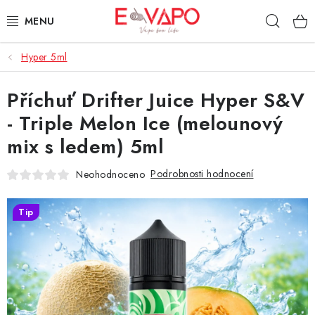
Přejít
Hleda
na
obsah
Hyper 5ml
3D TISK
Příchuť Drifter Juice Hyper S&V
TIPY ZA DOBROU CENU
- Triple Melon Ice (melounový
AROMATA A PŘÍCHUTĚ
mix s ledem) 5ml
BÁZE
Podrobnosti hodnocení
Neohodnoceno
E-LIQUIDY
Tip
E-CIGARETY
NIKOTINOVÉ SÁČKY