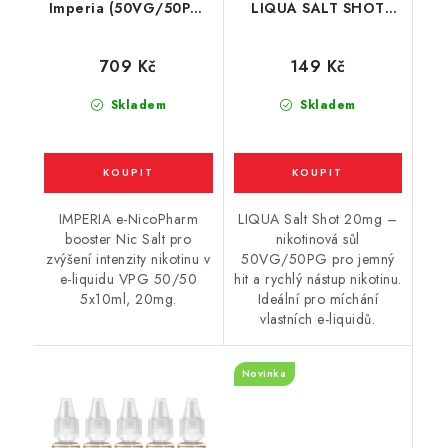
Imperia (50VG/50PG)
LIQUA SALT SHOT
5x10ml / 20mg
(50VG/50PG) : 10ml /
20mg
709 Kč
149 Kč
Skladem
Skladem
IMPERIA e-NicoPharm
LIQUA Salt Shot 20mg –
booster Nic Salt pro
nikotinová sůl
zvýšení intenzity nikotinu v
50VG/50PG pro jemný
e-liquidu VPG 50/50
hit a rychlý nástup nikotinu.
5x10ml, 20mg.
Ideální pro míchání
vlastních e-liquidů.
Novinka