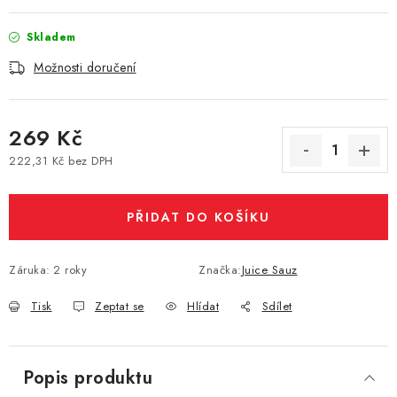
Vše o nákupu
Jak reklamovat či vrátit zboží
Recenze
Skladem
Kontakty
Prodejny
Volná místa
Možnosti doručení
269 Kč
222,31 Kč bez DPH
Měrná cena:
PŘIDAT DO KOŠÍKU
Záruka
:
2 roky
Značka:
Juice Sauz
Tisk
Zeptat se
Hlídat
Sdílet
Popis produktu